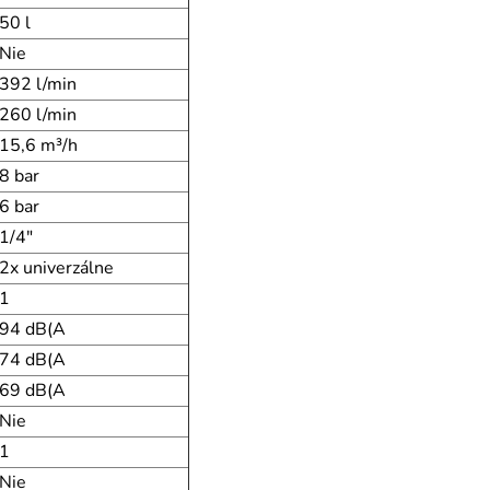
50 l
Nie
392 l/min
260 l/min
15,6 m³/h
8 bar
6 bar
1/4"
2x univerzálne
1
94 dB(A
74 dB(A
69 dB(A
Nie
1
Nie