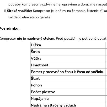
potreby kompresor vyzdvihneme, opravíme a doručíme naspäť 
Široké využitie:
Kompresor je ideálny na čerpanie, čistenie, fúk
každej dielne alebo garáže.
Poznámka:
Kompresor
nie je naplnený olejom
. Pred použitím je potrebné doliať
Dĺžka
Šírka
Výška
Hmotnosť
Pomer pracovného času k času odpočinku
Štart
Pohon
Počet piestov
Napájanie
Nádrž na stlačený vzduch