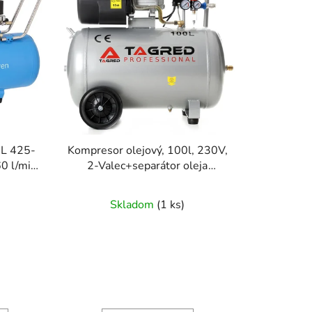
HL 425-
Kompresor olejový, 100l, 230V,
0 l/min
2-Valec+separátor oleja
S
TAGRED
Skladom
(
1 ks
)