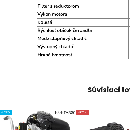
Filter s reduktorom
Výkon motora
Kolesá
Rýchlosť otáčok čerpadla
Medzistupňový chladič
Výstupný chladič
Hrubá hmotnosť
Súvisiaci t
Kód:
TA360
VIDEO
AKCIA