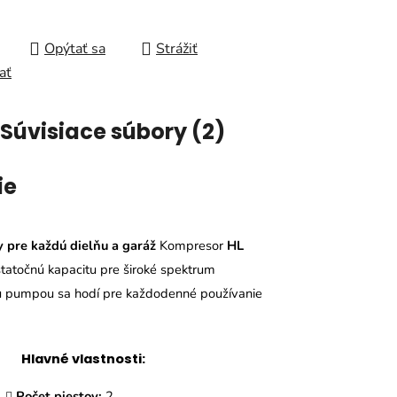
Opýtať sa
Strážiť
ať
Súvisiace súbory (2)
ie
 pre každú dielňu a garáž
Kompresor
HL
statočnú kapacitu pre široké spektrum
ou pumpou sa hodí pre každodenné používanie
Hlavné vlastnosti:
Počet piestov:
2