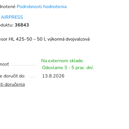
rné
notené
Podrobnosti hodnotenia
enie
:
AIRPRESS
tu
oduktu:
36843
sor HL 425-50 – 50 l, výkonná dvojvalcová
čiek.
Na externom sklade.
nosť
Odoslanie 3 - 5 prac. dní.
 doručiť do:
13.8.2026
ti doručenia