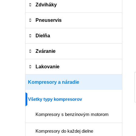
i
a
Zdviháky
e
n
e
Pneuservis
l
Dielňa
Zváranie
Lakovanie
Kompresory a náradie
Všetky typy kompresorov
Kompresory s benzínovým motorom
Kompresory do každej dielne