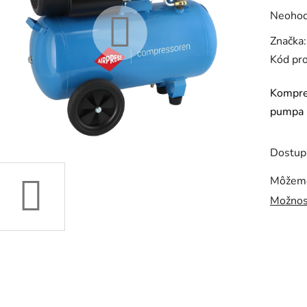
Prieme
Neohod
hodnot
Značka
produk
Kód pr
je
0,0
Kompre
z
pumpa
5
hviezdi
Dostup
Môžeme
Možnos