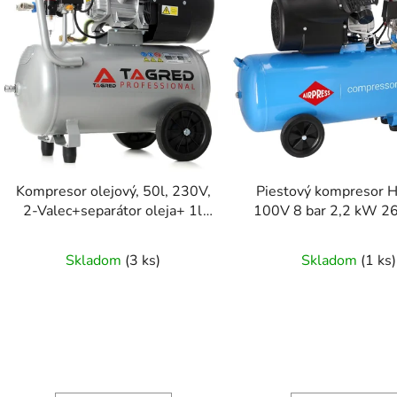
Kompresor olejový, 50l, 230V,
Piestový kompresor 
2-Valec+separátor oleja+ 1l
100V 8 bar 2,2 kW 26
oleja TAGRED
100 l AIRPRES
Skladom
(
3 ks
)
Skladom
(
1 ks
)