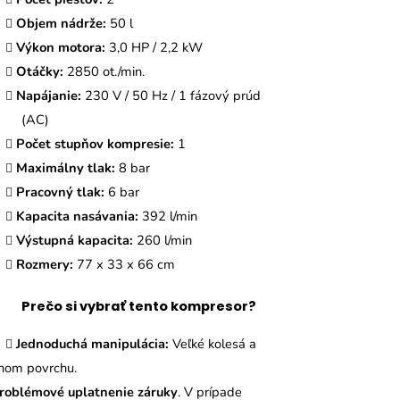
Objem nádrže:
50 l
Výkon motora:
3,0 HP / 2,2 kW
Otáčky:
2850 ot./min.
Napájanie:
230 V / 50 Hz / 1 fázový prúd
(AC)
Počet stupňov kompresie:
1
Maximálny tlak:
8 bar
Pracovný tlak:
6 bar
Kapacita nasávania:
392 l/min
Výstupná kapacita:
260 l/min
Rozmery:
77 x 33 x 66 cm
Prečo si vybrať tento kompresor?
Jednoduchá manipulácia:
Veľké kolesá a
enom povrchu.
roblémové uplatnenie záruky
. V prípade