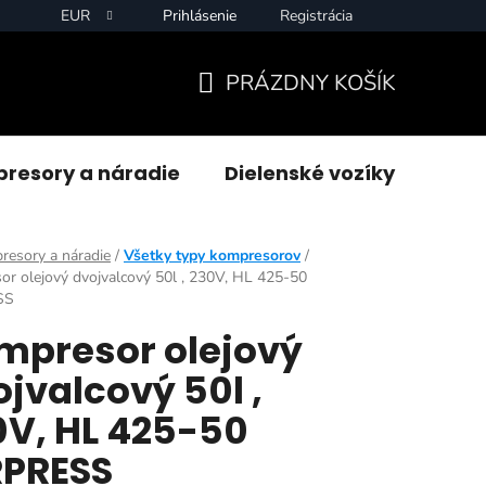
EUR
Prihlásenie
Registrácia
PRÁZDNY KOŠÍK
NÁKUPNÝ
KOŠÍK
resory a náradie
Dielenské vozíky
Zvár
esory a náradie
/
Všetky typy kompresorov
/
r olejový dvojvalcový 50l , 230V, HL 425-50
SS
mpresor olejový
jvalcový 50l ,
0V, HL 425-50
RPRESS