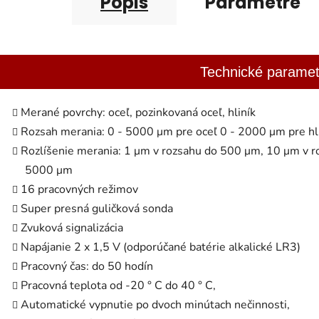
Popis
Parametre
Technické paramet
Merané povrchy: oceľ, pozinkovaná oceľ, hliník
Rozsah merania: 0 - 5000 μm pre oceľ 0 - 2000 μm pre hl
Rozlíšenie merania: 1 μm v rozsahu do 500 μm, 10 μm v 
5000 μm
16 pracovných režimov
Super presná guličková sonda
Zvuková signalizácia
Napájanie 2 x 1,5 V (odporúčané batérie alkalické LR3)
Pracovný čas: do 50 hodín
Pracovná teplota od -20 ° C do 40 ° C,
Automatické vypnutie po dvoch minútach nečinnosti,