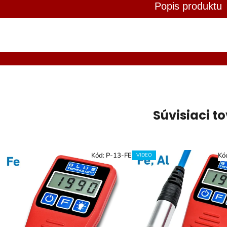
Popis produktu
Súvisiaci t
Kód:
P-13-FE
Kó
VIDEO