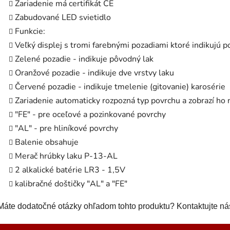
Zariadenie má certifikát CE
Zabudované LED svietidlo
Funkcie:
Veľký displej s tromi farebnými pozadiami ktoré indikujú po
Zelené pozadie - indikuje pôvodný lak
Oranžové pozadie - indikuje dve vrstvy laku
Červené pozadie - indikuje tmelenie (gitovanie) karosérie
Zariadenie automaticky rozpozná typ povrchu a zobrazí ho n
"FE" - pre oceľové a pozinkované povrchy
"AL" - pre hliníkové povrchy
Balenie obsahuje
Merač hrúbky laku
P-13-AL
2 alkalické batérie LR3 - 1,5V
kalibračné doštičky "AL" a "FE"
Máte dodatočné otázky ohľadom tohto produktu? Kontaktujte nás