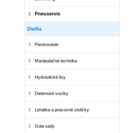
e
n
e
Pneuservis
l
Dielňa
Pieskovanie
Manipulačná technika
Hydraulické lisy
Dielenské vozíky
Lehátka a pracovné stoličky
Gola sady