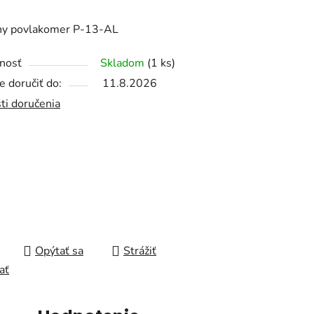
lny povlakomer P-13-AL
nosť
Skladom
(
1 ks
)
čiek.
 doručiť do:
11.8.2026
ti doručenia
Opýtať sa
Strážiť
ať