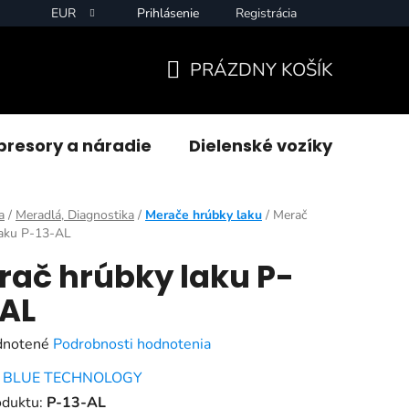
EUR
Prihlásenie
Registrácia
PRÁZDNY KOŠÍK
NÁKUPNÝ
KOŠÍK
resory a náradie
Dielenské vozíky
Zvár
a
/
Meradlá, Diagnostika
/
Merače hrúbky laku
/
Merač
laku P-13-AL
rač hrúbky laku P-
-AL
rné
notené
Podrobnosti hodnotenia
enie
:
BLUE TECHNOLOGY
tu
oduktu:
P-13-AL