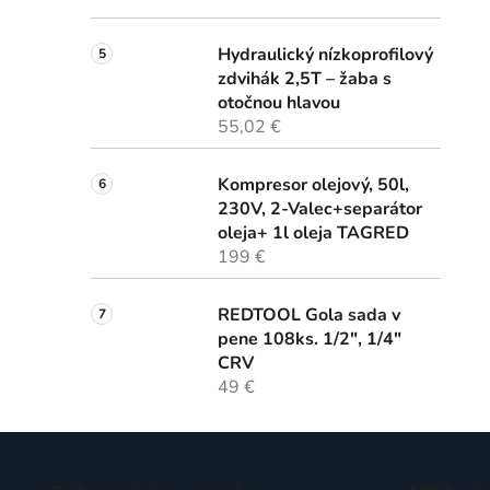
Hydraulický nízkoprofilový
zdvihák 2,5T – žaba s
otočnou hlavou
55,02 €
Kompresor olejový, 50l,
230V, 2-Valec+separátor
oleja+ 1l oleja TAGRED
199 €
REDTOOL Gola sada v
pene 108ks. 1/2", 1/4"
CRV
49 €
Z
á