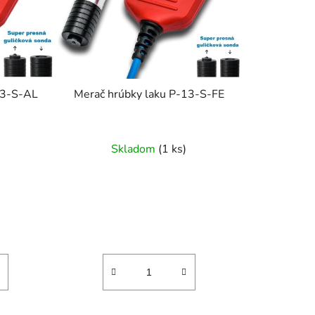
13-S-AL
Merač hrúbky laku P-13-S-FE
Skladom
(
1 ks
)