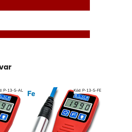
ovar
d:
P-13-S-AL
Kód:
P-13-S-FE