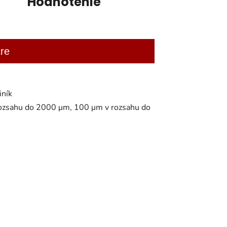
Hodnotenie
re
iník
rozsahu do 2000 μm, 100 μm v rozsahu do