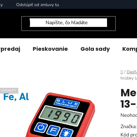
ty
Odstúpiť od zmluvy tu
predaj
Pieskovanie
Gola sady
Komp
Domov
/
Dielň
hrúbky 
Me
VARIANTY
13
Prieme
Neohod
hodnot
Značka
produk
Kód pr