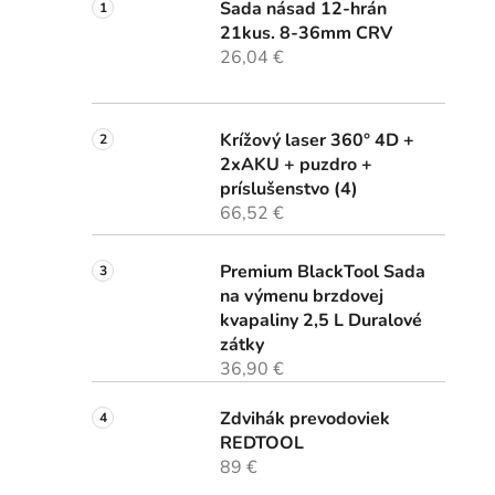
Sada násad 12-hrán
21kus. 8-36mm CRV
26,04 €
Krížový laser 360° 4D +
2xAKU + puzdro +
príslušenstvo (4)
66,52 €
Premium BlackTool Sada
na výmenu brzdovej
kvapaliny 2,5 L Duralové
zátky
36,90 €
Zdvihák prevodoviek
REDTOOL
89 €