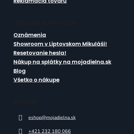
Reklamácia tovaru
Užitočné informácie
Oznámenia
Showroom v Liptovskom Mikuláši!
Resetovanie hesla!
Nákup na splátky na mojadielna.sk
Blog
Všetko o nákupe
Kontakt
eshop
@
mojadielna.sk
+421 232 180 066