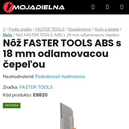
Prejsť
Hľadať
NÁKUP
na
KOŠÍK
obsah
Domov
/
Podľa značky
/
FASTER TOOLS
/
Stavebníctvo
/
Nože a čepele
/
Nože
/
Nôž FASTER TOOLS ABS s 18 mm odlamovacou čepeľou
Nôž FASTER TOOLS ABS s
18 mm odlamovacou
čepeľou
Priemerné
Neohodnotené
Podrobnosti hodnotenia
hodnotenie
Značka:
FASTER TOOLS
produktu
Kód produktu:
E8820
je
NOVINKA
0,0
z
5