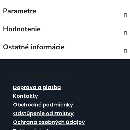
Parametre
Hodnotenie
Ostatné informácie
Z
á
Zákaznícky servis
p
ä
Doprava a platba
t
Kontakty
i
Obchodné podmienky
e
Odstúpenie od zmluvy
Ochrana osobných údajov