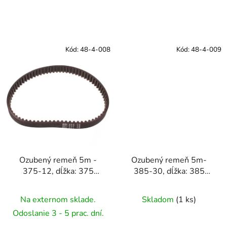
Kód:
48-4-008
Kód:
48-4-009
Ozubený remeň 5m -
Ozubený remeň 5m-
375-12, dĺžka: 375
385-30, dĺžka: 385
mm, šírka: 12 mm, zuby:
mm, šírka: 10 mm, zuby:
75
77
Na externom sklade.
Skladom
(
1 ks
)
Odoslanie 3 - 5 prac. dní.