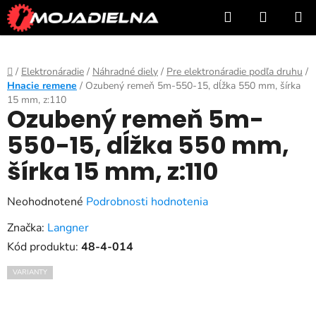
Prejsť
Hľadať
NÁKUP
na
KOŠÍK
obsah
Domov
/
Elektronáradie
/
Náhradné diely
/
Pre elektronáradie podľa druhu
/
Hnacie remene
/
Ozubený remeň 5m-550-15, dĺžka 550 mm, šírka
15 mm, z:110
Ozubený remeň 5m-
550-15, dĺžka 550 mm,
šírka 15 mm, z:110
Priemerné
Neohodnotené
Podrobnosti hodnotenia
hodnotenie
Značka:
Langner
produktu
Kód produktu:
48-4-014
je
VARIANTY
0,0
z
5