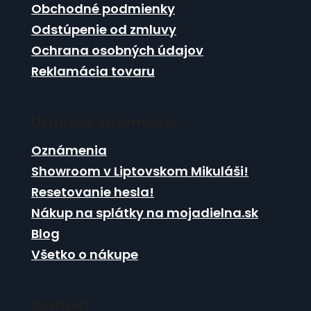
Obchodné podmienky
e
Odstúpenie od zmluvy
Ochrana osobných údajov
Reklamácia tovaru
Užitočné informácie
Oznámenia
Showroom v Liptovskom Mikuláši!
Resetovanie hesla!
Nákup na splátky na mojadielna.sk
Blog
Všetko o nákupe
Kontakt