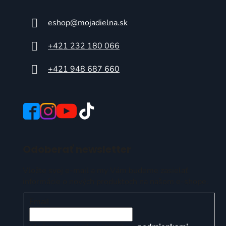
eshop
@
mojadielna.sk
+421 232 180 066
+421 948 687 660
Odoberať newsletter
Vložte svoj e-mail a my Vám budeme zasielať
informácie o nových produktoch na našom e-shope.
Email