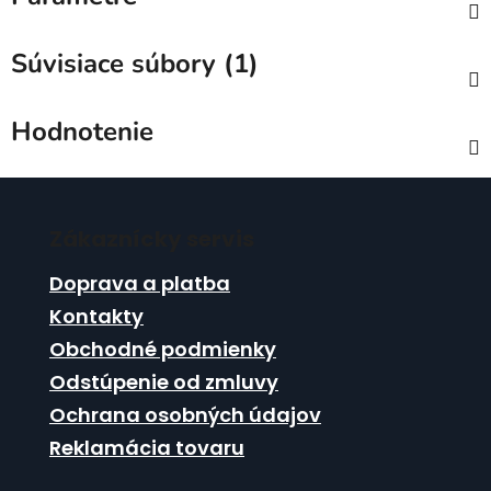
Súvisiace súbory (1)
Hodnotenie
Z
á
Zákaznícky servis
p
ä
Doprava a platba
t
Kontakty
i
Obchodné podmienky
e
Odstúpenie od zmluvy
Ochrana osobných údajov
Reklamácia tovaru