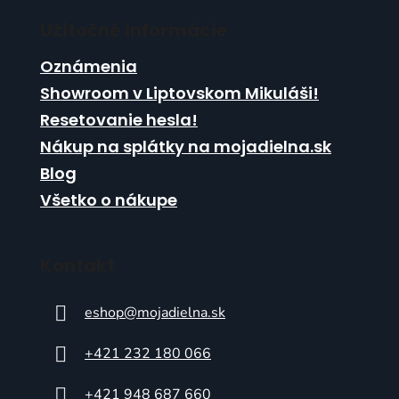
Užitočné informácie
Oznámenia
Showroom v Liptovskom Mikuláši!
Resetovanie hesla!
Nákup na splátky na mojadielna.sk
Blog
Všetko o nákupe
Kontakt
eshop
@
mojadielna.sk
+421 232 180 066
+421 948 687 660