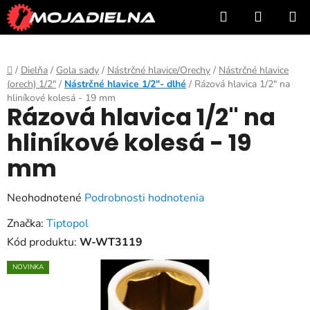
Prejsť
Hľadať
NÁKUP
na
KOŠÍK
obsah
Domov
/
Dielňa
/
Gola sady
/
Nástrčné hlavice/Orechy
/
Nástrčné hlavice
(orech) 1/2"
/
Nástrčné hlavice 1/2"- dlhé
/
Rázová hlavica 1/2" na
hliníkové kolesá - 19 mm
Rázová hlavica 1/2" na
hliníkové kolesá - 19
mm
Priemerné
Neohodnotené
Podrobnosti hodnotenia
hodnotenie
Značka:
Tiptopol
produktu
Kód produktu:
W-WT3119
je
NOVINKA
0,0
z
5