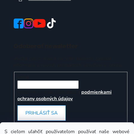
Odoberať newsletter
Vložte svoj e-mail a my Vám budeme zasielať
informácie o nových produktoch na našom e-shope.
Email
Vložením e-mailu súhlasíte s
podmienkami
ochrany osobných údajov
PRIHLÁSIŤ SA
S cieľom uľahčiť používateľom používať naše webové