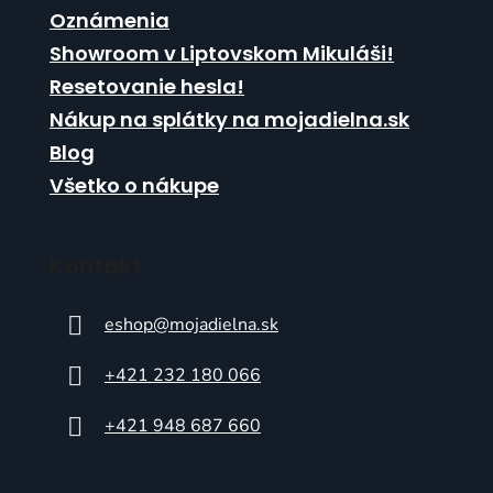
Oznámenia
Showroom v Liptovskom Mikuláši!
Resetovanie hesla!
Nákup na splátky na mojadielna.sk
Blog
Všetko o nákupe
Kontakt
eshop
@
mojadielna.sk
+421 232 180 066
+421 948 687 660