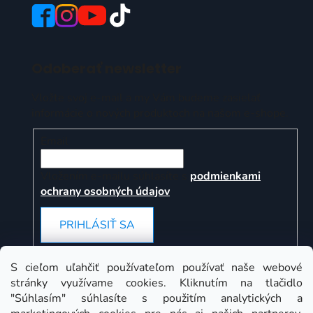
Odoberať newsletter
Vložte svoj e-mail a my Vám budeme zasielať
informácie o nových produktoch na našom e-shope.
Email
Vložením e-mailu súhlasíte s
podmienkami
ochrany osobných údajov
PRIHLÁSIŤ SA
S cieľom uľahčiť používateľom používať naše webové
stránky využívame cookies. Kliknutím na tlačidlo
Instagram
"Súhlasím" súhlasíte s použitím analytických a