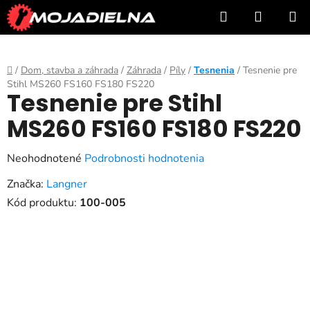
Prejsť
Hľadať
NÁKUP
na
KOŠÍK
obsah
Domov
/
Dom, stavba a záhrada
/
Záhrada
/
Píly
/
Tesnenia
/
Tesnenie pre
Stihl MS260 FS160 FS180 FS220
Tesnenie pre Stihl
MS260 FS160 FS180 FS220
Priemerné
Neohodnotené
Podrobnosti hodnotenia
hodnotenie
Značka:
Langner
produktu
Kód produktu:
100-005
je
0,0
z
5
hviezdičiek.