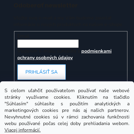
Odoberať newsletter
Vložte svoj e-mail a my Vám budeme zasielať
informácie o nových produktoch na našom e-shope.
Email
Vložením e-mailu súhlasíte s
podmienkami
ochrany osobných údajov
PRIHLÁSIŤ SA
S cieľom uľahčiť používateľom používať naše webové
stránky využívame cookies. Kliknutím na tlačidlo
Instagram
"Súhlasím" súhlasíte s použitím analytických a
marketingových cookies pre nás aj našich partnerov.
Nevyhnutné cookies sú v rámci zachovania funkčnosti
webu používané počas celej doby prehliadania webom.
Viacej informácií.