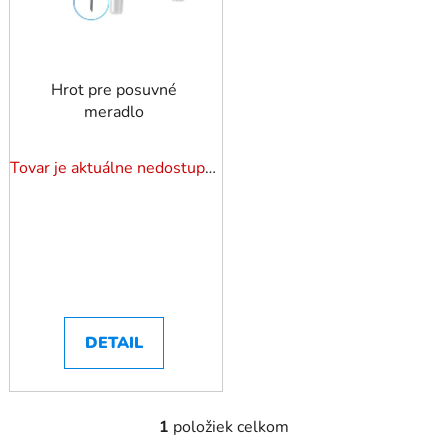
r
o
o
d
d
u
u
Hrot pre posuvné
k
meradlo
k
t
t
o
o
Tovar je aktuálne nedostupný. Dotazuj dostupnosť.
v
v
DETAIL
1
položiek celkom
O