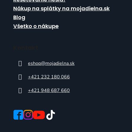
Nákup na splátky na mojadielna.sk
Blog
Všetko o nákupe
Kontakt
eshop
@
mojadielna.sk
+421 232 180 066
+421 948 687 660