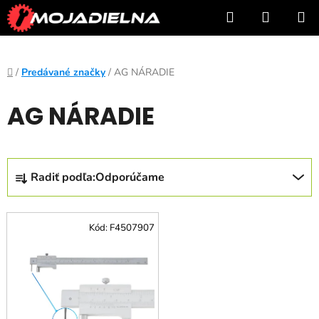
Prejsť
Hľadať
NÁKUP
na
KOŠÍK
obsah
Domov
/
Predávané značky
/
AG NÁRADIE
AG NÁRADIE
R
Radiť podľa:
Odporúčame
a
d
V
e
Kód:
F4507907
ý
n
p
i
i
e
s
p
p
r