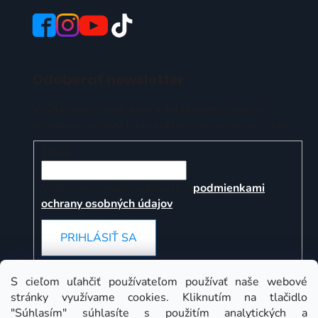
Odoberať newsletter
Vložte svoj e-mail a my Vám budeme zasielať
informácie o nových produktoch na našom e-shope.
Email
Vložením e-mailu súhlasíte s
podmienkami
ochrany osobných údajov
PRIHLÁSIŤ SA
S cieľom uľahčiť používateľom používať naše webové
stránky využívame cookies. Kliknutím na tlačidlo
Instagram
"Súhlasím" súhlasíte s použitím analytických a