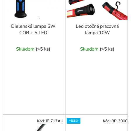
r
o
o
d
d
u
u
Dielenská lampa 5W
Led otočná pracovná
k
COB + 5 LED
lampa 10W
k
t
t
o
o
Skladom
(
>5 ks
)
Skladom
(
>5 ks
)
v
v
Kód:
JF-717AU
Kód:
RP-3000
VIDEO