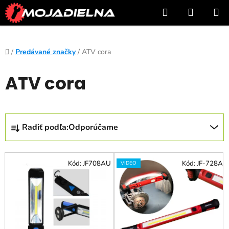
Prejsť
Hľadať
NÁKUP
na
KOŠÍK
obsah
Domov
/
Predávané značky
/
ATV cora
ATV cora
R
Radiť podľa:
Odporúčame
a
d
V
e
Kód:
JF708AU
Kód:
JF-728A
VIDEO
ý
n
p
i
i
e
s
p
p
r