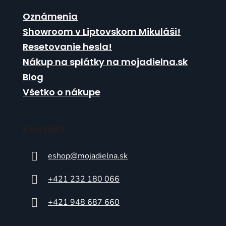
i
s
Oznámenia
u
Showroom v Liptovskom Mikuláši!
Resetovanie hesla!
Nákup na splátky na mojadielna.sk
Blog
Všetko o nákupe
Kontakt
eshop
@
mojadielna.sk
+421 232 180 066
+421 948 687 660