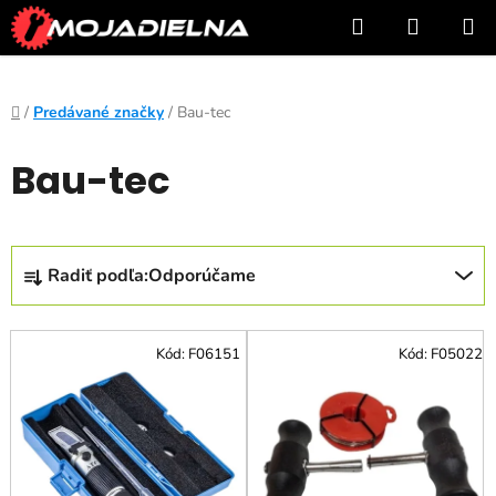
Prejsť
Hľadať
NÁKUP
na
KOŠÍK
obsah
Domov
/
Predávané značky
/
Bau-tec
Bau-tec
R
Radiť podľa:
Odporúčame
a
d
V
e
Kód:
F06151
Kód:
F05022
ý
n
p
i
i
e
s
p
p
r