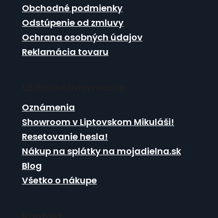
i
Obchodné podmienky
p
e
r
Odstúpenie od zmluvy
v
Ochrana osobných údajov
k
Reklamácia tovaru
y
v
ý
p
Užitočné informácie
i
s
Oznámenia
u
Showroom v Liptovskom Mikuláši!
Resetovanie hesla!
Nákup na splátky na mojadielna.sk
Blog
Všetko o nákupe
Kontakt