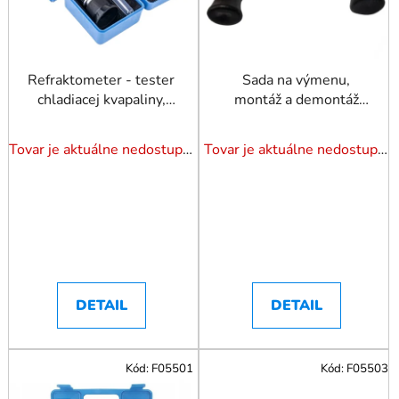
r
o
o
d
d
u
u
Refraktometer - tester
Sada na výmenu,
k
chladiacej kvapaliny,
montáž a demontáž
k
t
elektrolytu
sklenených 3 prvkov
t
o
o
Tovar je aktuálne nedostupný. Dotazuj dostupnosť.
Tovar je aktuálne nedostupný. Dotazuj dostupnosť.
v
v
DETAIL
DETAIL
Kód:
F05501
Kód:
F05503