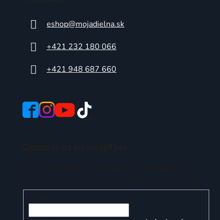
eshop
@
mojadielna.sk
+421 232 180 066
+421 948 687 660
Odoberať newsletter
Vložte svoj e-mail a my Vám budeme zasielať
informácie o nových produktoch na našom e-shope.
Email