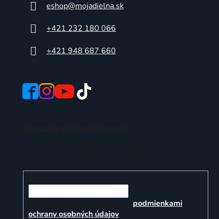
eshop
@
mojadielna.sk
+421 232 180 066
+421 948 687 660
Odoberať newsletter
Vložte svoj e-mail a my Vám budeme zasielať
informácie o nových produktoch na našom e-shope.
Email
Vložením e-mailu súhlasíte s
podmienkami
ochrany osobných údajov