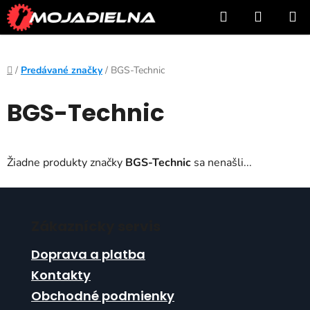
Prejsť
Hľadať
NÁKUP
na
KOŠÍK
obsah
Domov
/
Predávané značky
/
BGS-Technic
BGS-Technic
Žiadne produkty značky
BGS-Technic
sa nenašli...
Z
á
Zákaznícky servis
p
ä
Doprava a platba
t
Kontakty
i
Obchodné podmienky
e