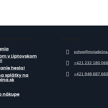
né informácie
Kontakt
nia
eshop
@
mojadielna
om v Liptovskom
i!
+421 232 180 06
anie hesla!
+421 948 687 66
a splátky na
lna.sk
o nákupe