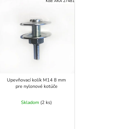
Kód:
AKA 27481
ý
p
i
s
p
r
o
d
u
k
t
Upevňovací kolík M14 8 mm
o
pre nylonové kotúče
v
Skladom
(
2 ks
)