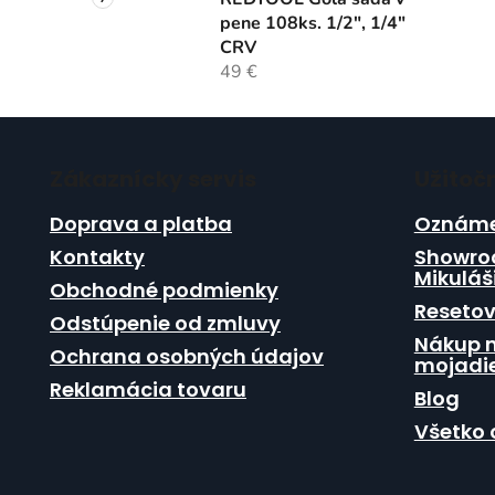
pene 108ks. 1/2", 1/4"
CRV
49 €
Z
á
Zákaznícky servis
Užitoč
p
ä
Doprava a platba
Oznáme
t
Kontakty
Showro
i
Mikuláš
Obchodné podmienky
e
Resetov
Odstúpenie od zmluvy
Nákup n
Ochrana osobných údajov
mojadie
Reklamácia tovaru
Blog
Všetko 