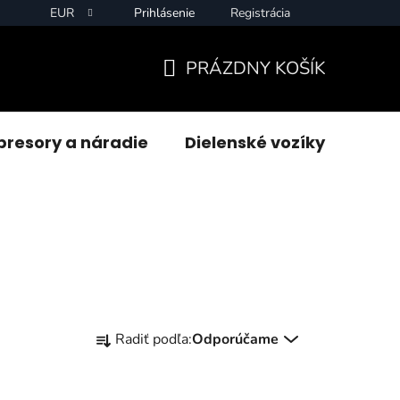
EUR
Prihlásenie
Registrácia
PRÁZDNY KOŠÍK
NÁKUPNÝ
KOŠÍK
resory a náradie
Dielenské vozíky
Zvár
R
Radiť podľa:
Odporúčame
a
d
e