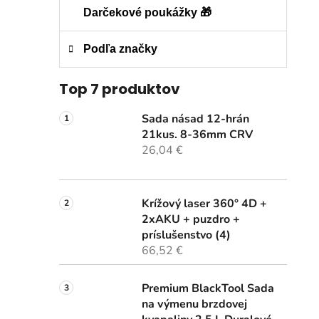
Darčekové poukážky 🎁
Podľa značky
Top 7 produktov
Sada násad 12-hrán
21kus. 8-36mm CRV
26,04 €
Krížový laser 360° 4D +
2xAKU + puzdro +
príslušenstvo (4)
66,52 €
Premium BlackTool Sada
na výmenu brzdovej