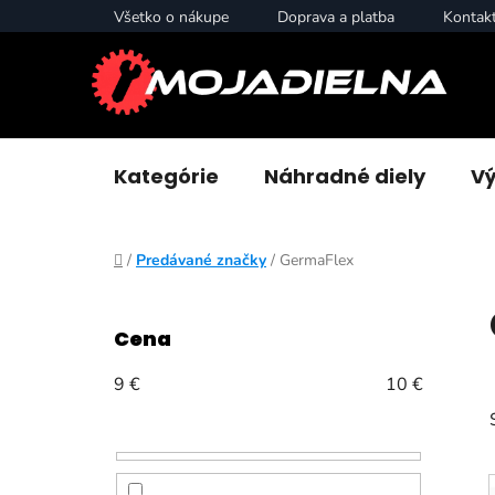
Prejsť
Všetko o nákupe
Doprava a platba
Kontak
na
obsah
Kategórie
Náhradné diely
Vý
Domov
/
Predávané značky
/
GermaFlex
B
o
Cena
č
n
9
€
10
€
ý
p
a