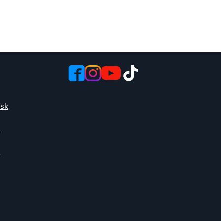
.sk
6
0