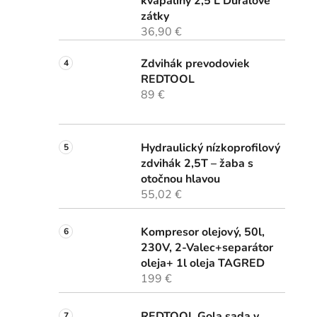
kvapaliny 2,5 L Duralové
zátky
36,90 €
Zdvihák prevodoviek
REDTOOL
89 €
Hydraulický nízkoprofilový
zdvihák 2,5T – žaba s
otočnou hlavou
55,02 €
Kompresor olejový, 50l,
230V, 2-Valec+separátor
oleja+ 1l oleja TAGRED
199 €
REDTOOL Gola sada v