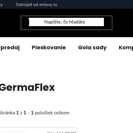
ty
Odstúpiť od zmluvy tu
predaj
Pieskovanie
Gola sady
Komp
GermaFlex
Stránka
1
z
1
-
1
položiek celkom
V