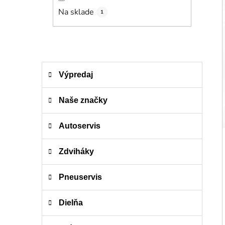
n
e
Na sklade
1
l
K
Preskočiť
Výpredaj
a
kategórie
t
e
Naše značky
g
ó
Autoservis
r
i
Zdviháky
e
Pneuservis
Dielňa