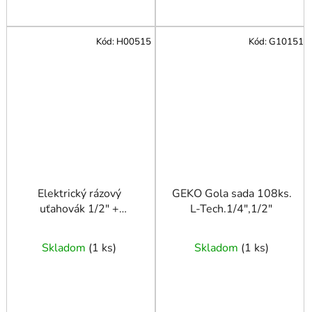
Kód:
H00515
Kód:
G10151
Elektrický rázový
GEKO Gola sada 108ks.
uťahovák 1/2" +
L-Tech.1/4",1/2"
nástrčné kľúče typu H
Skladom
(
1 ks
)
Skladom
(
1 ks
)