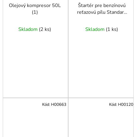
Olejový kompresor 50L
Štartér pre benzínovú
(1)
reťazovú pílu Standard
4500 18" typ H (58).
Skladom
(
2 ks
)
Skladom
(
1 ks
)
Kód:
H00663
Kód:
H00120