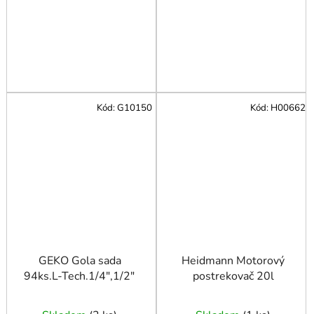
Kód:
G10150
Kód:
H00662
GEKO Gola sada
Heidmann Motorový
94ks.L-Tech.1/4",1/2"
postrekovač 20l