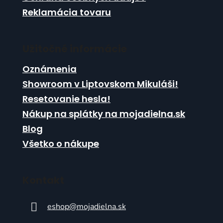
p
Reklamácia tovaru
i
s
u
Užitočné informácie
Oznámenia
Showroom v Liptovskom Mikuláši!
Resetovanie hesla!
Nákup na splátky na mojadielna.sk
Blog
Všetko o nákupe
Kontakt
eshop
@
mojadielna.sk