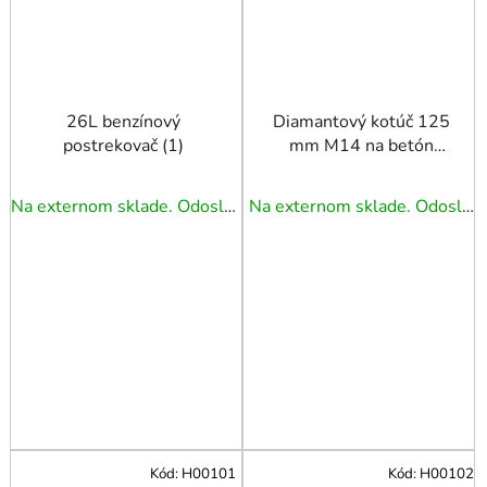
26L benzínový
Diamantový kotúč 125
postrekovač (1)
mm M14 na betón
GEKO
Na externom sklade. Odoslanie 3 - 5 prac. dní.
Na externom sklade. Odoslanie 3 - 5 prac. dní.
Kód:
H00101
Kód:
H00102