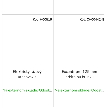
Kód:
H00516
Kód:
CH00442-8
Elektrický rázový
Excentr pre 125 mm
uťahovák s
orbitálnu brúsku
elektronickým meračom
typu H(4)
Na externom sklade. Odoslanie 3 - 5 prac. dní.
Na externom sklade. Odoslanie 3 - 5 prac. dní.