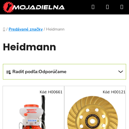
Prejsť
Hľadať
NÁKUP
na
KOŠÍK
obsah
Domov
/
Predávané značky
/
Heidmann
Heidmann
R
Radiť podľa:
Odporúčame
a
d
V
e
Kód:
H00661
Kód:
H00121
ý
n
p
i
i
e
s
p
p
r