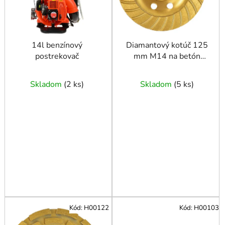
r
o
o
d
d
u
u
14l benzínový
Diamantový kotúč 125
k
postrekovač
mm M14 na betón
k
t
turbo GEKO
t
o
o
Skladom
(
2 ks
)
Skladom
(
5 ks
)
v
v
Kód:
H00122
Kód:
H00103