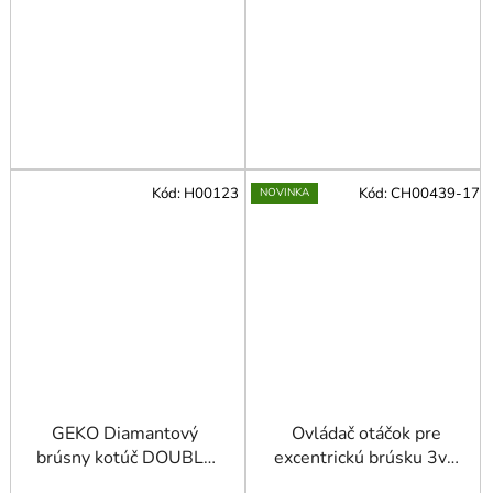
Kód:
H00123
Kód:
CH00439-17
NOVINKA
GEKO Diamantový
Ovládač otáčok pre
brúsny kotúč DOUBLE
excentrickú brúsku 3v1
125x22.23 mm
230V (1)