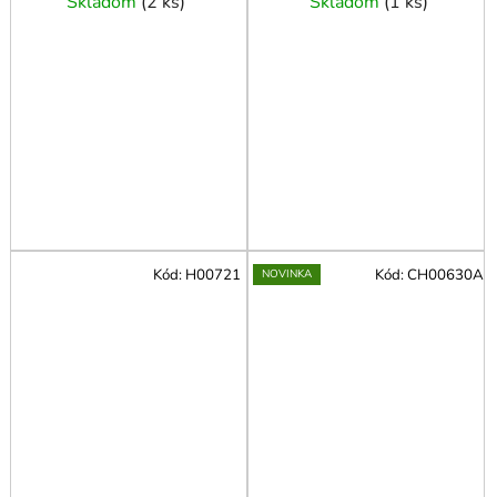
Skladom
(
2 ks
)
Skladom
(
1 ks
)
Kód:
H00721
Kód:
CH00630A
NOVINKA