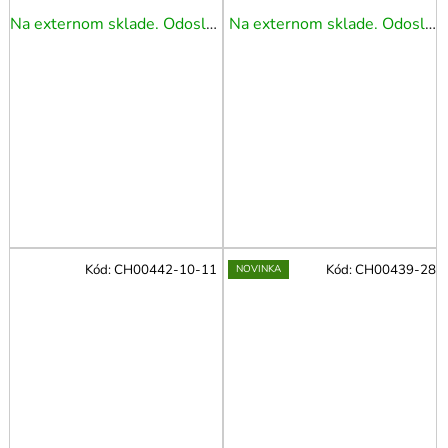
Na externom sklade. Odoslanie 3 - 5 prac. dní.
Na externom sklade. Odoslanie 3 - 5 prac. dní.
Kód:
CH00442-10-11
Kód:
CH00439-28
NOVINKA