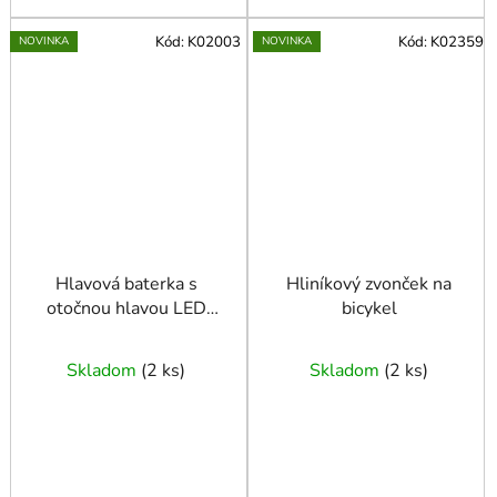
Kód:
K02003
Kód:
K02359
NOVINKA
NOVINKA
Hlavová baterka s
Hliníkový zvonček na
otočnou hlavou LED
bicykel
COB 3W + XPE
800mAh IP20 (240)
Skladom
(
2 ks
)
Skladom
(
2 ks
)