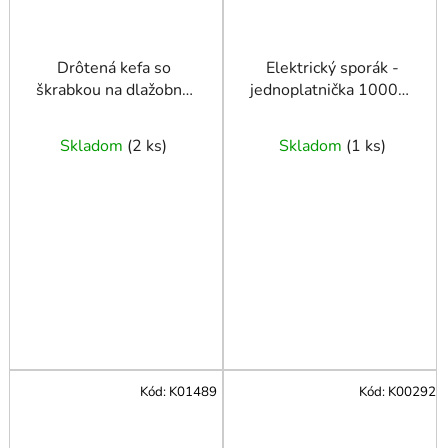
Drôtená kefa so
Elektrický sporák -
škrabkou na dlažobné
jednoplatnička 1000W
kocky plastová rúčka
(12)
Skladom
(
2 ks
)
Skladom
(
1 ks
)
Kód:
K01489
Kód:
K00292