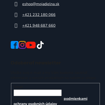
eshop
@
mojadielna.sk
+421 232 180 066
+421 948 687 660
Odoberať newsletter
Vložte svoj e-mail a my Vám budeme zasielať
informácie o nových produktoch na našom e-shope.
Email
Vložením e-mailu súhlasíte s
podmienkami
ochrany osobných údajov