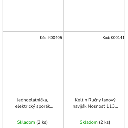
Kód:
K00405
Kód:
K00141
Jednoplatnička,
Keltin Ručný lanový
elektrický sporák
naviják Nosnosť 1130
1000W
kg Lano 10 m
Skladom
(
2 ks
)
Skladom
(
2 ks
)