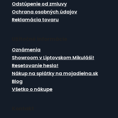
Odstúpenie od zmluvy
v
ý
Ochrana osobných údajov
p
Reklamácia tovaru
i
s
u
Užitočné informácie
Oznámenia
Showroom v Liptovskom Mikuláši!
Resetovanie hesla!
Nákup na splátky na mojadielna.sk
Blog
Všetko o nákupe
Kontakt