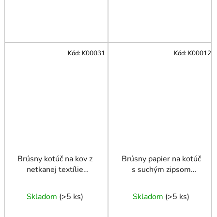
Kód:
K00031
Kód:
K00012
Brúsny kotúč na kov z
Brúsny papier na kotúč
netkanej textílie
s suchým zipsom
125mm
125mm P80 100ks
Skladom
(
>5 ks
)
Skladom
(
>5 ks
)