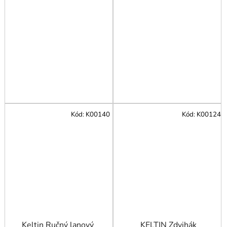
Kód:
K00140
Kód:
K00124
Keltin Ručný lanový
KELTIN Zdvihák