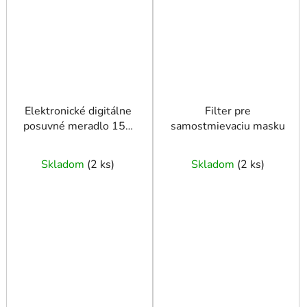
Elektronické digitálne
Filter pre
posuvné meradlo 150
samostmievaciu masku
mm Hobby (50)
Skladom
(
2 ks
)
Skladom
(
2 ks
)