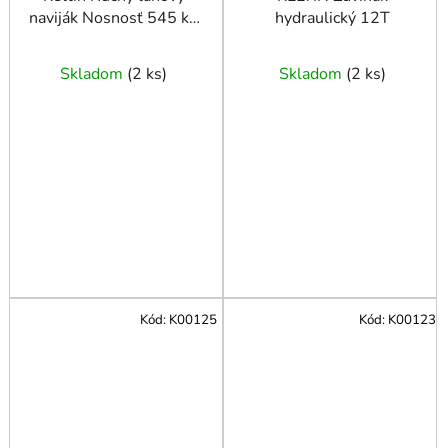
naviják Nosnosť 545 kg
hydraulický 12T
Lano 10 m
Skladom
(
2 ks
)
Skladom
(
2 ks
)
Kód:
K00125
Kód:
K00123