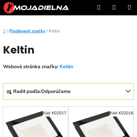
Prejsť
Hľadať
NÁKUP
na
KOŠÍK
obsah
Domov
/
Predávané značky
/
Keltin
Keltin
Webová stránka značky:
Keltin
R
Radiť podľa:
Odporúčame
a
d
V
e
Kód:
K02017
Kód:
K02016
ý
n
p
i
i
e