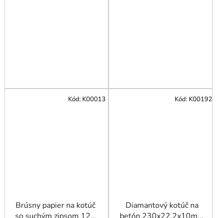
Kód:
K00013
Kód:
K00192
Brúsny papier na kotúč
Diamantový kotúč na
so suchým zipsom 125
betón 230x22,2x10mm