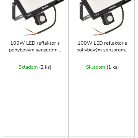
s
p
p
r
r
o
o
d
d
u
u
100W LED reflektor s
100W LED reflektor s
k
pohybovým senzorom –
pohybovým senzorom –
k
t
neutrálna biela farba
studená biela farba
t
o
4500K
6500K
o
Skladom
(
2 ks
)
Skladom
(
1 ks
)
v
v