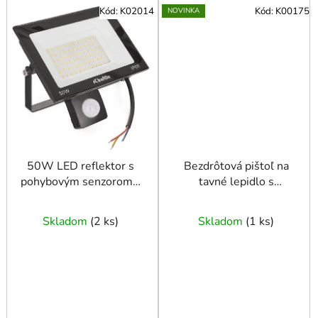
Kód:
K02014
Kód:
K00175
NOVINKA
50W LED reflektor s
Bezdrôtová pištoľ na
pohybovým senzorom –
tavné lepidlo s
neutrálna biela farba
dokovacou stanicou
4500K
80W 11mm (12/24)
Skladom
(
2 ks
)
Skladom
(
1 ks
)