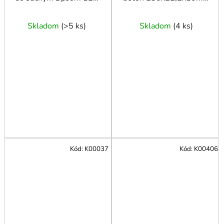
mm P100 100 ks
Čierny KELTIN (25)
Skladom
(
>5 ks
)
Skladom
(
4 ks
)
Kód:
K00037
Kód:
K00406