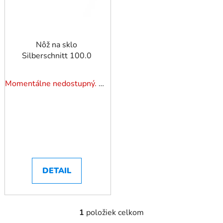
r
o
o
d
d
u
u
Nôž na sklo
k
Silberschnitt 100.0
k
t
t
o
o
Momentálne nedostupný. Pozrite si naše varianty.
v
v
DETAIL
1
položiek celkom
O