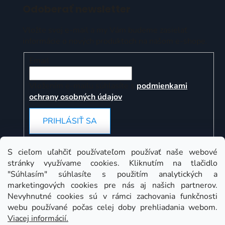
Odoberať newsletter
Vložte svoj e-mail a my Vám budeme zasielať
informácie o nových produktoch na našom e-shope.
Email
Vložením e-mailu súhlasíte s
podmienkami
ochrany osobných údajov
PRIHLÁSIŤ SA
S cieľom uľahčiť používateľom používať naše webové
stránky využívame cookies. Kliknutím na tlačidlo
Instagram
"Súhlasím" súhlasíte s použitím analytických a
marketingových cookies pre nás aj našich partnerov.
Nevyhnutné cookies sú v rámci zachovania funkčnosti
webu používané počas celej doby prehliadania webom.
Viacej informácií.