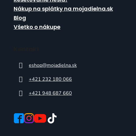
Nákup na splátky na mojadielna.sk
Blog
Všetko o nákupe
Kontakt
eshop
@
mojadielna.sk
+421 232 180 066
+421 948 687 660