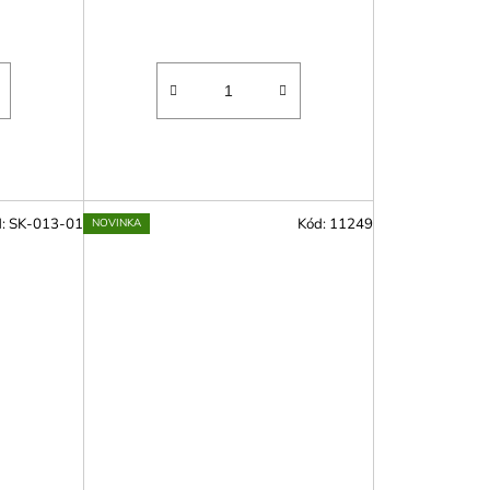
d:
SK-013-01
Kód:
11249
NOVINKA