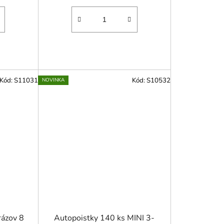
Kód:
S11031
Kód:
S10532
NOVINKA
rázov 8
Autopoistky 140 ks MINI 3-