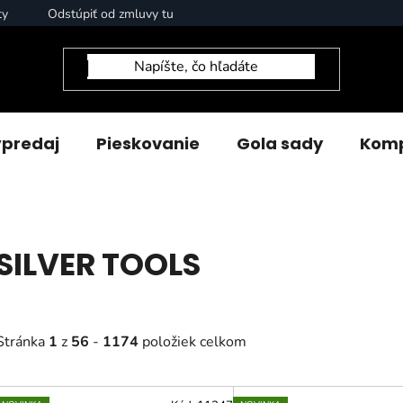
ty
Odstúpiť od zmluvy tu
predaj
Pieskovanie
Gola sady
Komp
SILVER TOOLS
Stránka
1
z
56
-
1174
položiek celkom
V