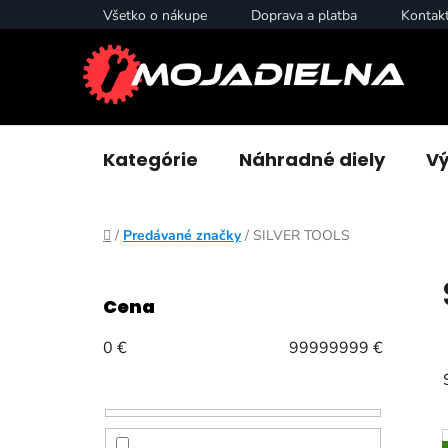
Prejsť
Všetko o nákupe
Doprava a platba
Kontak
na
obsah
Kategórie
Náhradné diely
Vý
Domov
/
Predávané značky
/
SILVER TOOLS
B
o
Cena
č
n
0
€
99999999
€
ý
p
a