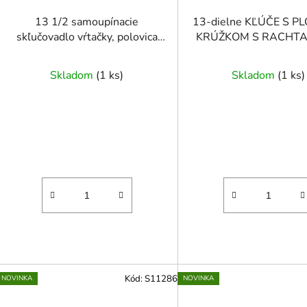
13 1/2 samoupínacie
13-dielne KĽÚČE S 
skľučovadlo vŕtačky, polovica
KRÚŽKOM S RACHTA
kov/polovica plast
ZLOMENÉ 8 mm - 3
Skladom
(
1 ks
)
Skladom
(
1 ks
)
Kód:
S11286
NOVINKA
NOVINKA