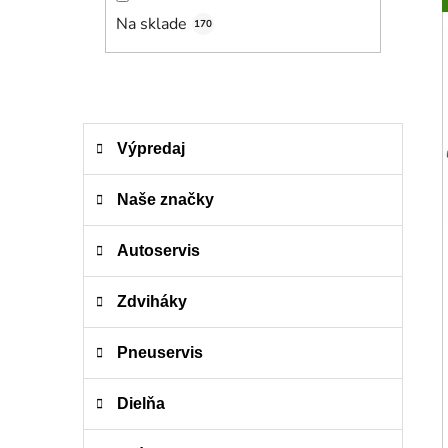
n
e
Na sklade
170
l
K
Preskočiť
Výpredaj
a
kategórie
t
e
Naše značky
g
ó
Autoservis
r
i
Zdviháky
e
Pneuservis
Dielňa