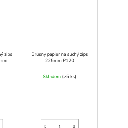
ý zips
Brúsny papier na suchý zips
ormi
225mm P120
)
Skladom
(
>5 ks
)