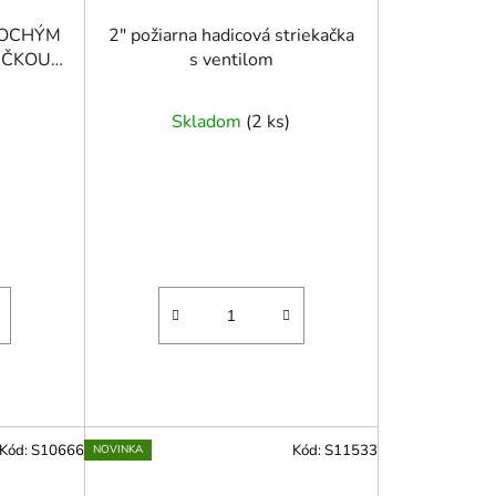
PLOCHÝM
2" požiarna hadicová striekačka
ČKOU,
s ventilom
2 mm
Skladom
(
2 ks
)
Kód:
S10666
Kód:
S11533
NOVINKA