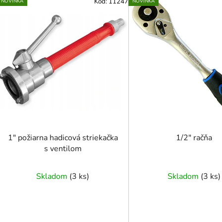
Kód:
11247
NOVINKA
NOVINKA
ý
p
i
s
p
r
o
d
u
k
t
1" požiarna hadicová striekačka
1/2" račňa
o
s ventilom
v
Skladom
(
3 ks
)
Skladom
(
3 ks
)