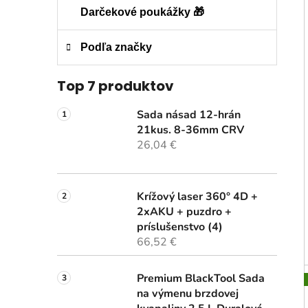
Darčekové poukážky 🎁
Podľa značky
Top 7 produktov
Sada násad 12-hrán
21kus. 8-36mm CRV
26,04 €
Krížový laser 360° 4D +
2xAKU + puzdro +
príslušenstvo (4)
66,52 €
Premium BlackTool Sada
na výmenu brzdovej