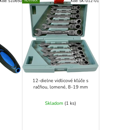
Kód:
S10650
Kód:
SK-012-01
NOVINKA
n
i
e
p
r
o
d
u
k
t
o
12-dielne vidlicové kľúče s
račňou, lomené, 8-19 mm
v
Skladom
(
1 ks
)