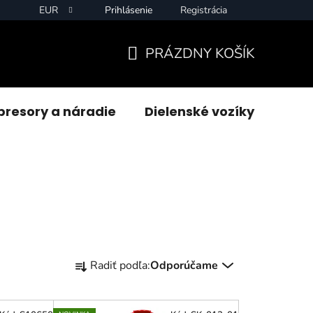
EUR
Prihlásenie
Registrácia
PRÁZDNY KOŠÍK
NÁKUPNÝ
KOŠÍK
resory a náradie
Dielenské vozíky
Zvár
R
Radiť podľa:
Odporúčame
a
d
e