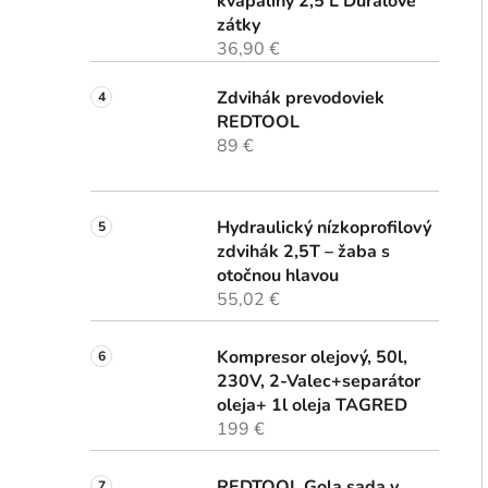
kvapaliny 2,5 L Duralové
zátky
36,90 €
Zdvihák prevodoviek
REDTOOL
89 €
Hydraulický nízkoprofilový
zdvihák 2,5T – žaba s
otočnou hlavou
55,02 €
Kompresor olejový, 50l,
230V, 2-Valec+separátor
oleja+ 1l oleja TAGRED
199 €
REDTOOL Gola sada v