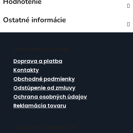
Hodnotenie
Ostatné informácie
Z
á
Zákaznícky servis
p
ä
Doprava a platba
t
Kontakty
i
Obchodné podmienky
e
Odstúpenie od zmluvy
Ochrana osobných údajov
Reklamácia tovaru
Užitočné informácie