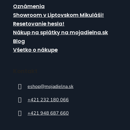
Oznámenia
Showroom v Liptovskom Mikuláši!
Resetovanie hesla!
Nákup na splátky na mojadielna.sk
Blog
Všetko o nákupe
Kontakt
eshop
@
mojadielna.sk
+421 232 180 066
+421 948 687 660