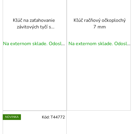
Kľúč na zaťahovanie
Kľúč račňový očkoplochý
závitových tyčí s
7 mm
rukoväťou, 3/8" hlava,
vstup 1/4"
Na externom sklade. Odoslanie 3 - 5 prac. dní.
Na externom sklade. Odoslanie 3 - 5 prac. dní.
Kód:
T44772
NOVINKA