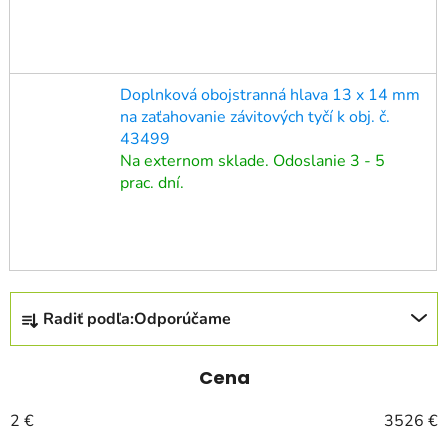
Doplnková obojstranná hlava 13 x 14 mm
na zaťahovanie závitových tyčí k obj. č.
43499
Na externom sklade. Odoslanie 3 - 5
prac. dní.
R
Radiť podľa:
Odporúčame
a
d
e
Cena
n
2
€
3526
€
i