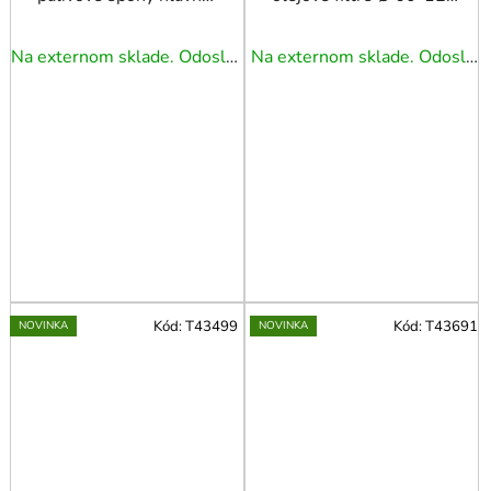
VAG, 260 mm
mm
Na externom sklade. Odoslanie 3 - 5 prac. dní.
Na externom sklade. Odoslanie 3 - 5 prac. dní.
Kód:
T43499
Kód:
T43691
NOVINKA
NOVINKA