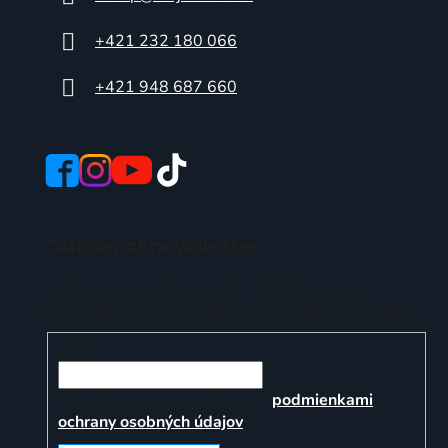
+421 232 180 066
+421 948 687 660
Odoberať newsletter
Vložte svoj e-mail a my Vám budeme zasielať
informácie o nových produktoch na našom e-shope.
Email
Vložením e-mailu súhlasíte s
podmienkami
ochrany osobných údajov