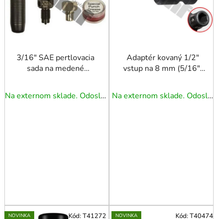
p
r
o
d
u
3/16" SAE pertlovacia
Adaptér kovaný 1/2"
sada na medené
vstup na 8 mm (5/16")
k
brzdové rúrky
bity, s poistným
t
vonkajším krúžkom a
o
Na externom sklade. Odoslanie 3 - 5 prac. dní.
Na externom sklade. Odoslanie 3 - 5 prac. dní.
guličkou
v
Kód:
T41272
Kód:
T40474
NOVINKA
NOVINKA