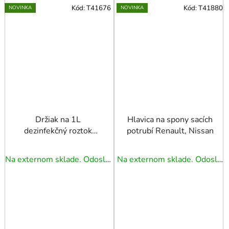
Kód:
T41676
Kód:
T41880
NOVINKA
NOVINKA
Držiak na 1L
Hlavica na spony sacích
dezinfekčný roztok
potrubí Renault, Nissan
obj.číslo 41674
Na externom sklade. Odoslanie 3 - 5 prac. dní.
Na externom sklade. Odoslanie 3 - 5 prac. dní.