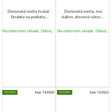
Dielenská metla hrubá/
Dielenská metla, mix
škrabka na podlahu,
vlákno, drevená rukoväť,
rozmer 1500x750mm
veľkosť 1400x500mm
Na externom sklade. Odoslanie 3 - 5 prac. dní.
Na externom sklade. Odoslanie 3 - 5 prac. dní.
Kód:
T43500
Kód:
T43501
NOVINKA
NOVINKA