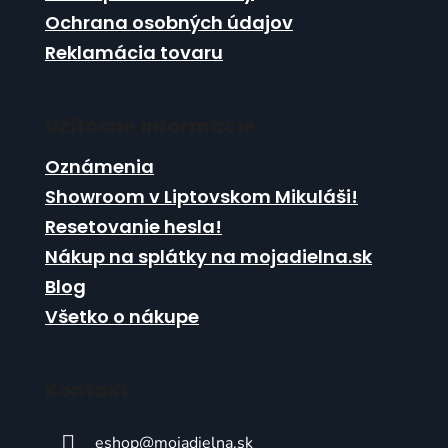
ý
Ochrana osobných údajov
p
Reklamácia tovaru
i
s
u
Užitočné informácie
Oznámenia
Showroom v Liptovskom Mikuláši!
Resetovanie hesla!
Nákup na splátky na mojadielna.sk
Blog
Všetko o nákupe
Kontakt
eshop
@
mojadielna.sk