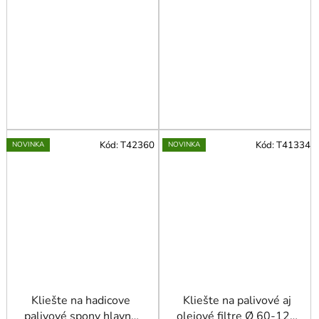
Kód:
T42360
Kód:
T41334
NOVINKA
NOVINKA
Kliešte na hadicove
Kliešte na palivové aj
palivové spony hlavne
olejové filtre Ø 60-120