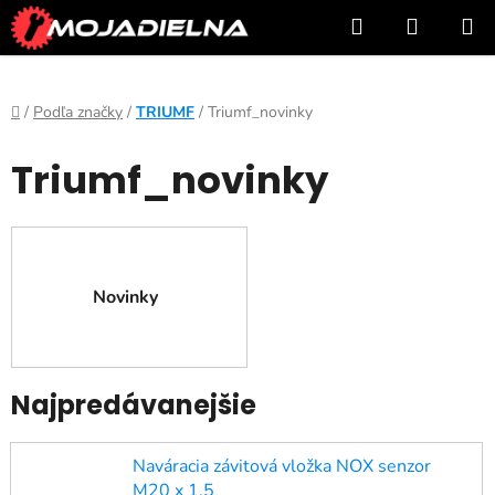
Prejsť
Hľadať
NÁKUP
na
KOŠÍK
obsah
Domov
/
Podľa značky
/
TRIUMF
/
Triumf_novinky
Triumf_novinky
Novinky
Najpredávanejšie
Naváracia závitová vložka NOX senzor
M20 x 1,5