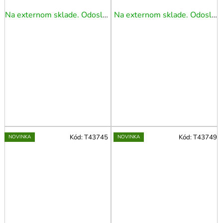
Na externom sklade. Odoslanie 3 - 5 prac. dní.
Na externom sklade. Odoslanie 3 - 5 prac. dní.
Kód:
T43745
Kód:
T43749
NOVINKA
NOVINKA