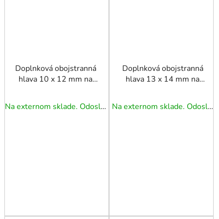
Doplnková obojstranná
Doplnková obojstranná
hlava 10 x 12 mm na
hlava 13 x 14 mm na
zaťahovanie závitových
zaťahovanie závitových
tyčí k obj. č. 43499
tyčí k obj. č. 43499
Na externom sklade. Odoslanie 3 - 5 prac. dní.
Na externom sklade. Odoslanie 3 - 5 prac. dní.