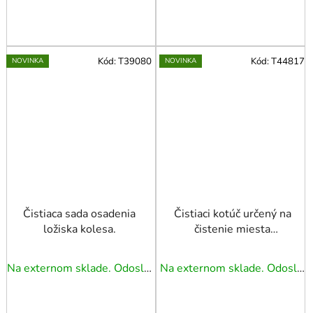
Kód:
T39080
Kód:
T44817
NOVINKA
NOVINKA
Čistiaca sada osadenia
Čistiaci kotúč určený na
ložiska kolesa.
čistenie miesta
osadenia ložiska náboja
kolesa
Na externom sklade. Odoslanie 3 - 5 prac. dní.
Na externom sklade. Odoslanie 3 - 5 prac. dní.