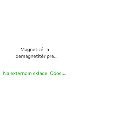
Magnetizér a
demagnetitér pre
skrutkovače a bity
Na externom sklade. Odoslanie 3 - 5 prac. dní.