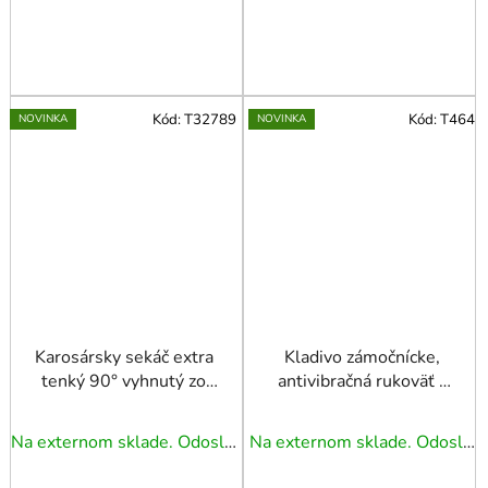
Kód:
T32789
Kód:
T464
NOVINKA
NOVINKA
Karosársky sekáč extra
Kladivo zámočnícke,
tenký 90° vyhnutý zo
antivibračná rukoväť -
sady 27673, máčaná
500 g
rukoväť
Na externom sklade. Odoslanie 3 - 5 prac. dní.
Na externom sklade. Odoslanie 3 - 5 prac. dní.