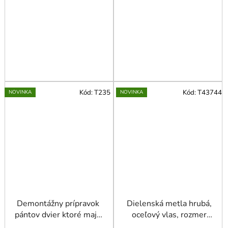
Kód:
T235
Kód:
T43744
NOVINKA
NOVINKA
Demontážny prípravok
Dielenská metla hrubá,
pántov dvier ktoré majú
oceľový vlas, rozmer
pin, 370 mm
1500x40mm