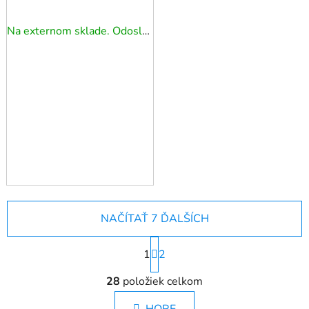
1/2
Na externom sklade. Odoslanie 3 - 5 prac. dní.
NAČÍTAŤ 7 ĎALŠÍCH
S
1
t
2
r
O
á
28
položiek celkom
v
n
l
k