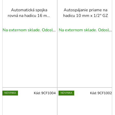
Automatická spojka
Autospájanie priame na
rovná na hadicu 16 mm
hadicu 10 mm x 1/2" GZ
x 1/2" M závit
Na externom sklade. Odoslanie 3 - 5 prac. dní.
Na externom sklade. Odoslanie 3 - 5 prac. dní.
Kód:
9CF1004
Kód:
9CF1002
NOVINKA
NOVINKA