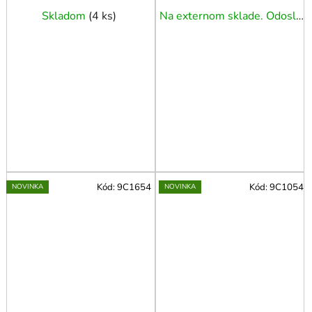
Skladom
(
4 ks
)
Na externom sklade. Odoslanie 3 - 5 prac. dní.
Kód:
9C1654
Kód:
9C1054
NOVINKA
NOVINKA