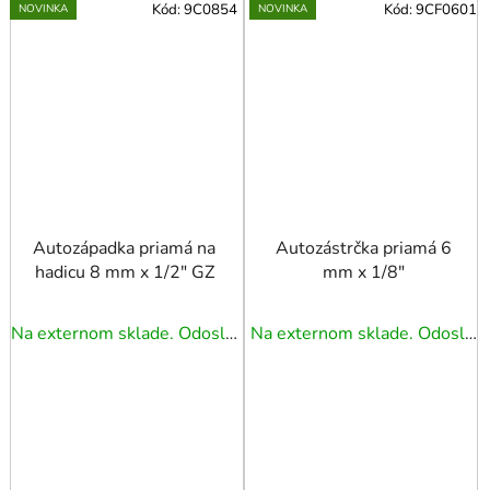
Kód:
9C0854
Kód:
9CF0601
NOVINKA
NOVINKA
Autozápadka priamá na
Autozástrčka priamá 6
hadicu 8 mm x 1/2" GZ
mm x 1/8"
Na externom sklade. Odoslanie 3 - 5 prac. dní.
Na externom sklade. Odoslanie 3 - 5 prac. dní.