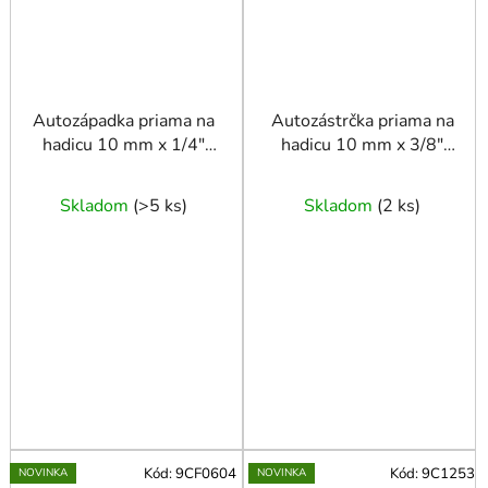
Autozápadka priama na
Autozástrčka priama na
hadicu 10 mm x 1/4"
hadicu 10 mm x 3/8"
vonkajší závit
vnútorný závit
Skladom
(
>5 ks
)
Skladom
(
2 ks
)
Kód:
9CF0604
Kód:
9C1253
NOVINKA
NOVINKA