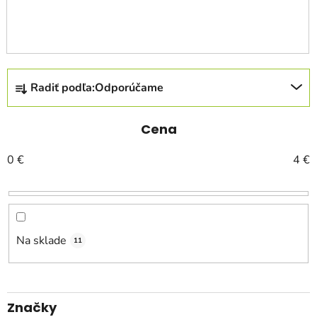
R
Radiť podľa:
Odporúčame
a
d
e
Cena
n
0
€
4
€
i
e
p
r
o
Na sklade
11
d
u
k
Značky
t