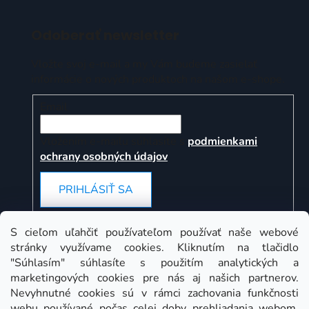
Odoberať newsletter
Vložte svoj e-mail a my Vám budeme zasielať
informácie o nových produktoch na našom e-shope.
Email
Vložením e-mailu súhlasíte s
podmienkami
ochrany osobných údajov
PRIHLÁSIŤ SA
S cieľom uľahčiť používateľom používať naše webové
stránky využívame cookies. Kliknutím na tlačidlo
Instagram
"Súhlasím" súhlasíte s použitím analytických a
marketingových cookies pre nás aj našich partnerov.
Nevyhnutné cookies sú v rámci zachovania funkčnosti
webu používané počas celej doby prehliadania webom.