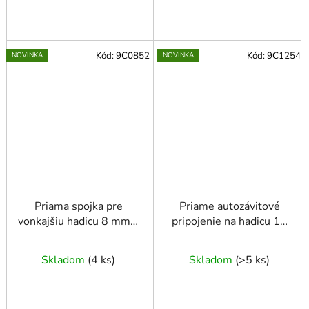
Kód:
9C0852
Kód:
9C1254
NOVINKA
NOVINKA
Priama spojka pre
Priame autozávitové
vonkajšiu hadicu 8 mm x
pripojenie na hadicu 12
1/4
mm x 1/2" GZ
Skladom
(
4 ks
)
Skladom
(
>5 ks
)