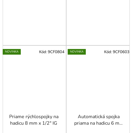
Kód:
9CF0804
Kód:
9CF0603
NOVINKA
NOVINKA
Priame rýchlospojky na
Automatická spojka
hadicu 8 mm x 1/2" IG
priama na hadicu 6 mm
x 3/8" GZ