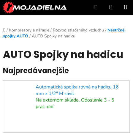
Prejsť
Hľadať
NÁKUP
na
KOŠÍK
obsah
Domov
/
Kompresory a náradie
/
Rozvod stlačeného vzduchu
/
Nástrčné
spojky AUTO
/
AUTO Spojky na hadicu
AUTO Spojky na hadicu
Najpredávanejšie
Automatická spojka rovná na hadicu 16
mm x 1/2" M závit
Na externom sklade. Odoslanie 3 - 5
prac. dní.