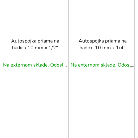
Autospojka priama na
Autospojka priama na
hadicu 10 mm x 1/2"
hadicu 10 mm x 1/4"
vnútor. závit
vnútorný závit
Na externom sklade. Odoslanie 3 - 5 prac. dní.
Na externom sklade. Odoslanie 3 - 5 prac. dní.