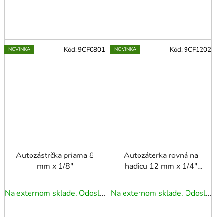
Kód:
9CF0801
Kód:
9CF1202
NOVINKA
NOVINKA
Autozástrčka priama 8
Autozáterka rovná na
mm x 1/8"
hadicu 12 mm x 1/4"
GW
Na externom sklade. Odoslanie 3 - 5 prac. dní.
Na externom sklade. Odoslanie 3 - 5 prac. dní.