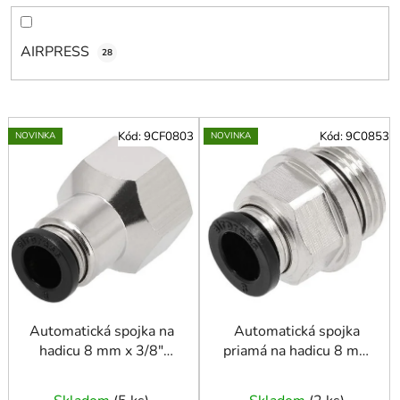
o
v
AIRPRESS
28
V
Kód:
9CF0803
Kód:
9C0853
NOVINKA
NOVINKA
ý
p
i
s
p
r
o
d
u
Automatická spojka na
Automatická spojka
hadicu 8 mm x 3/8"
priamá na hadicu 8 mm
k
vnútorný závit
x 3/8" vonkajší závit
t