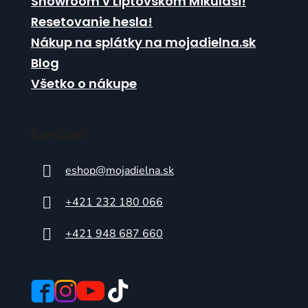
Showroom v Liptovskom Mikuláši!
Resetovanie hesla!
Nákup na splátky na mojadielna.sk
Blog
Všetko o nákupe
Kontakt
eshop
@
mojadielna.sk
+421 232 180 066
+421 948 687 660