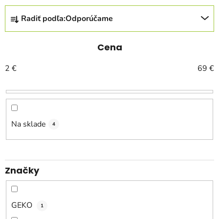
R
Radiť podľa:
Odporúčame
a
d
e
Cena
n
2
€
69
€
i
e
p
r
o
Na sklade
4
d
u
k
Značky
t
o
v
GEKO
1