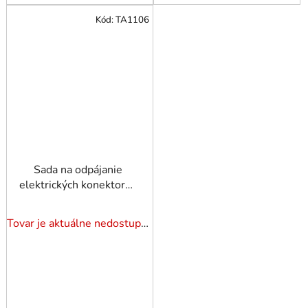
Kód:
TA1106
Sada na odpájanie
elektrických konektorov
a pinov 11 ks Tagred
Tovar je aktuálne nedostupný. Dotazuj dostupnosť.