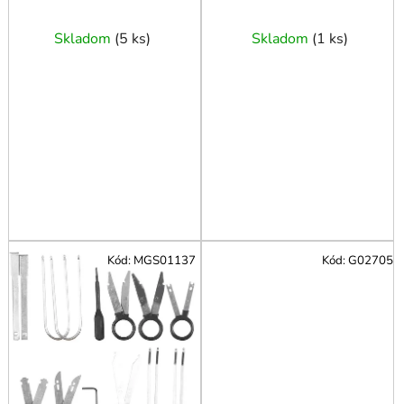
t
o
Skladom
(
5 ks
)
Skladom
(
1 ks
)
v
Kód:
MGS01137
Kód:
G02705