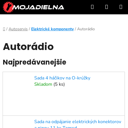
Prejsť
Hľadať
NÁKUP
na
KOŠÍK
obsah
Domov
/
Autoservis
/
Elektrické komponenty
/
Autorádio
Autorádio
Najpredávanejšie
Sada 4 háčikov na O-krúžky
Skladom
(
5 ks
)
Sada na odpájanie elektrických konektorov
a pinov 11 ks Tagred