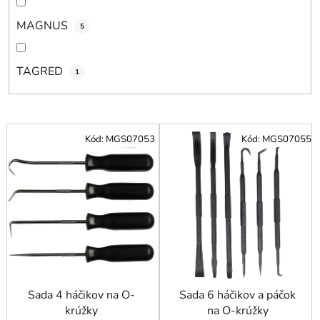
MAGNUS
5
TAGRED
1
V
Kód:
MGS07053
Kód:
MGS07055
ý
p
i
s
p
r
o
d
u
Sada 4 háčikov na O-
Sada 6 háčikov a páčok
krúžky
na O-krúžky
k