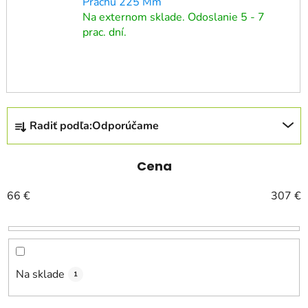
Prachu 225 Mm
Na externom sklade. Odoslanie 5 - 7
prac. dní.
R
Radiť podľa:
Odporúčame
a
d
e
Cena
n
66
€
307
€
i
e
p
r
o
Na sklade
1
d