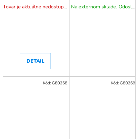
Systémom Odsávania
Tovar je aktuálne nedostupný. Dotazuj dostupnosť.
Na externom sklade. Odoslanie 5 - 7 prac. dní.
Prachu 225 Mm
DETAIL
Kód:
G80268
Kód:
G80269