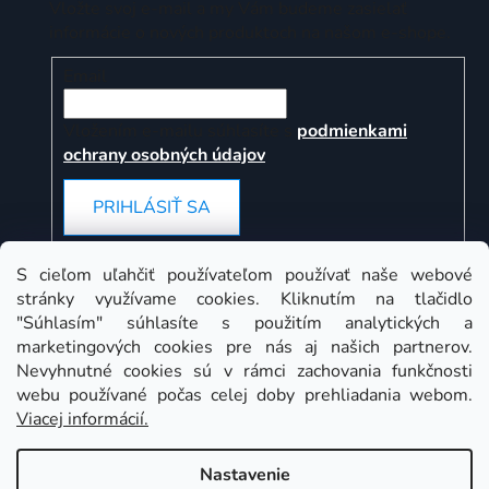
Vložte svoj e-mail a my Vám budeme zasielať
informácie o nových produktoch na našom e-shope.
Email
Vložením e-mailu súhlasíte s
podmienkami
ochrany osobných údajov
PRIHLÁSIŤ SA
S cieľom uľahčiť používateľom používať naše webové
stránky využívame cookies. Kliknutím na tlačidlo
Instagram
"Súhlasím" súhlasíte s použitím analytických a
marketingových cookies pre nás aj našich partnerov.
Nevyhnutné cookies sú v rámci zachovania funkčnosti
webu používané počas celej doby prehliadania webom.
Viacej informácií.
Nastavenie