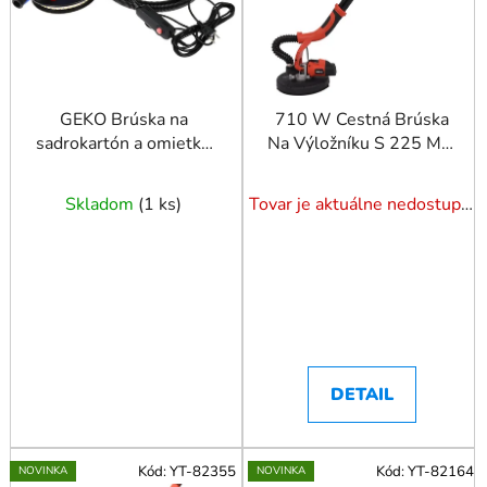
p
r
o
d
u
GEKO Brúska na
710 W Cestná Brúska
sadrokartón a omietku
Na Výložníku S 225 Mm
k
800 W 190 mm 2 x
Diskom
t
LED
o
Skladom
(
1 ks
)
Tovar je aktuálne nedostupný. Dotazuj dostupnosť.
v
DETAIL
Kód:
YT-82355
Kód:
YT-82164
NOVINKA
NOVINKA