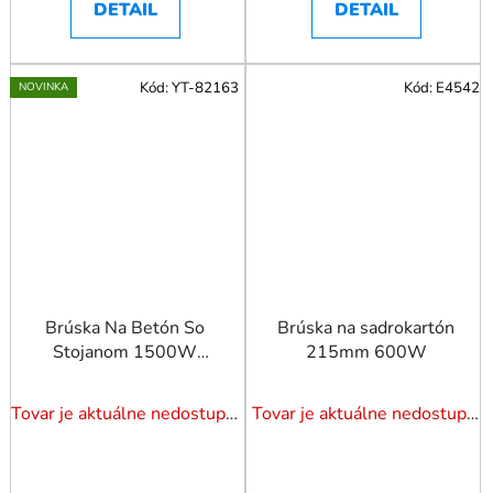
DETAIL
DETAIL
Kód:
YT-82163
Kód:
E4542
NOVINKA
Brúska Na Betón So
Brúska na sadrokartón
Stojanom 1500W
215mm 600W
180Mm (M14; 4000-
6000Min-1)
Tovar je aktuálne nedostupný. Dotazuj dostupnosť.
Tovar je aktuálne nedostupný. Dotazuj dostupnosť.