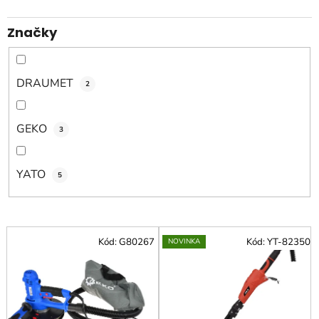
u
k
Značky
t
o
v
DRAUMET
2
GEKO
3
YATO
5
V
Kód:
G80267
Kód:
YT-82350
NOVINKA
ý
p
i
s