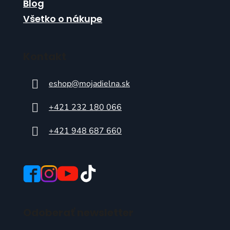
Blog
Všetko o nákupe
Kontakt
eshop
@
mojadielna.sk
+421 232 180 066
+421 948 687 660
Odoberať newsletter