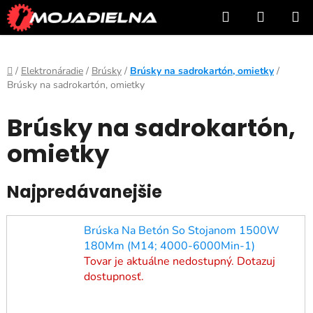
Prejsť
Hľadať
NÁKUP
na
KOŠÍK
obsah
Domov
/
Elektronáradie
/
Brúsky
/
Brúsky na sadrokartón, omietky
/
Brúsky na sadrokartón, omietky
Brúsky na sadrokartón,
omietky
Najpredávanejšie
Brúska Na Betón So Stojanom 1500W
180Mm (M14; 4000-6000Min-1)
Tovar je aktuálne nedostupný. Dotazuj
dostupnosť.