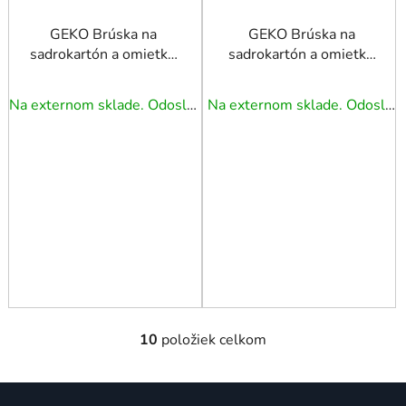
GEKO Brúska na
GEKO Brúska na
sadrokartón a omietku
sadrokartón a omietku
710 W 225 mm 2 x
710 W 225 mm LED +
LED
trojuholníková hlava
Na externom sklade. Odoslanie 5 - 7 prac. dní.
Na externom sklade. Odoslanie 5 - 7 prac. dní.
10
položiek celkom
O
v
l
Z