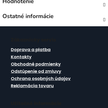
Hodnotenie
Ostatné informácie
Z
á
Zákaznícky servis
p
ä
Doprava a platba
t
Kontakty
i
Obchodné podmienky
e
Odstúpenie od zmluvy
Ochrana osobných údajov
Reklamácia tovaru
Užitočné informácie