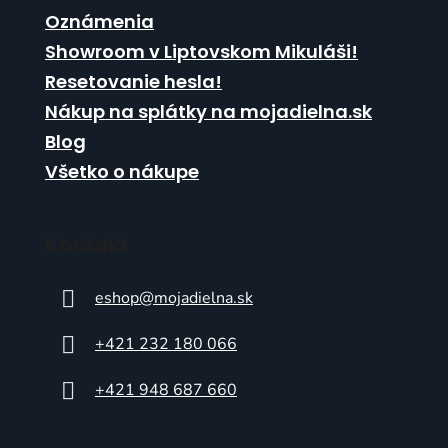
Oznámenia
Showroom v Liptovskom Mikuláši!
Resetovanie hesla!
Nákup na splátky na mojadielna.sk
Blog
Všetko o nákupe
Kontakt
eshop
@
mojadielna.sk
+421 232 180 066
+421 948 687 660