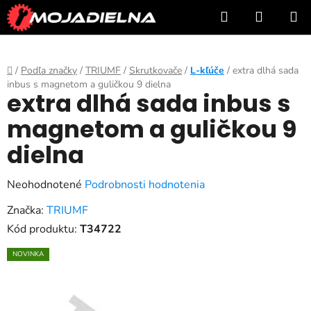
Prejsť
Hľadať
NÁKUP
na
KOŠÍK
obsah
Domov
/
Podľa značky
/
TRIUMF
/
Skrutkovače
/
L-kľúče
/
extra dlhá sada
inbus s magnetom a guličkou 9 dielna
extra dlhá sada inbus s
magnetom a guličkou 9
dielna
Priemerné
Neohodnotené
Podrobnosti hodnotenia
hodnotenie
Značka:
TRIUMF
produktu
Kód produktu:
T34722
je
NOVINKA
0,0
z
5