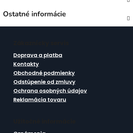
Ostatné informácie
Z
á
Zákaznícky servis
p
ä
Doprava a platba
t
Kontakty
i
Obchodné podmienky
e
Odstúpenie od zmluvy
Ochrana osobných údajov
Reklamácia tovaru
Užitočné informácie