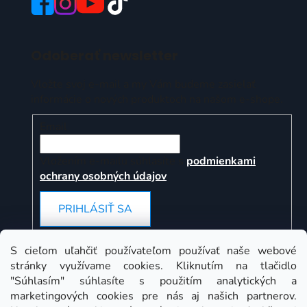
Odoberať newsletter
Vložte svoj e-mail a my Vám budeme zasielať
informácie o nových produktoch na našom e-shope.
Email
Vložením e-mailu súhlasíte s
podmienkami
ochrany osobných údajov
PRIHLÁSIŤ SA
S cieľom uľahčiť používateľom používať naše webové
stránky využívame cookies. Kliknutím na tlačidlo
Instagram
"Súhlasím" súhlasíte s použitím analytických a
marketingových cookies pre nás aj našich partnerov.