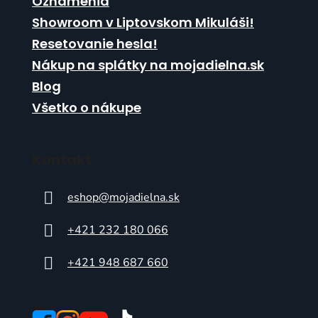
Oznámenia
Showroom v Liptovskom Mikuláši!
Resetovanie hesla!
Nákup na splátky na mojadielna.sk
Blog
Všetko o nákupe
Kontakt
eshop
@
mojadielna.sk
+421 232 180 066
+421 948 687 660