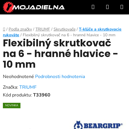
Prejsť
Hľadať
NÁKUP
na
KOŠÍK
obsah
Domov
/
Podľa značky
/
TRIUMF
/
Skrutkovače
/
T-kľúče a skrutkovacie
rukoväte
/
Flexibilný skrutkovač na 6 - hranné hlavice - 10 mm
Flexibilný skrutkovač
na 6 - hranné hlavice -
10 mm
Priemerné
Neohodnotené
Podrobnosti hodnotenia
hodnotenie
Značka:
TRIUMF
produktu
Kód produktu:
T33960
je
NOVINKA
0,0
z
5