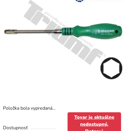
hviezdičiek.
Položka bola vypredaná…
Tovar je aktuálne
nedostupný.
Dostupnosť