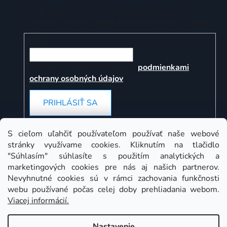
Vložte svoj e-mail a my Vám budeme zasielať
informácie o nových produktoch na našom e-shope.
Email
Vložením e-mailu súhlasíte s
podmienkami
ochrany osobných údajov
PRIHLÁSIŤ SA
S cieľom uľahčiť používateľom používať naše webové
stránky využívame cookies. Kliknutím na tlačidlo
Instagram
"Súhlasím" súhlasíte s použitím analytických a
marketingových cookies pre nás aj našich partnerov.
Nevyhnutné cookies sú v rámci zachovania funkčnosti
webu používané počas celej doby prehliadania webom.
Viacej informácií.
Nastavenie