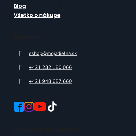
Blog
Všetko o nákupe
Kontakt
eshop
@
mojadielna.sk
+421 232 180 066
+421 948 687 660
Odoberať newsletter