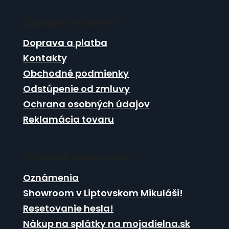
á
Zákaznícky servis
p
ä
Doprava a platba
t
Kontakty
i
Obchodné podmienky
e
Odstúpenie od zmluvy
Ochrana osobných údajov
Reklamácia tovaru
Užitočné informácie
Oznámenia
Showroom v Liptovskom Mikuláši!
Resetovanie hesla!
Nákup na splátky na mojadielna.sk