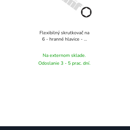
Flexibilný skrutkovač na
6 - hranné hlavice - 8
mm
Na externom sklade.
Odoslanie 3 - 5 prac. dní.
Z