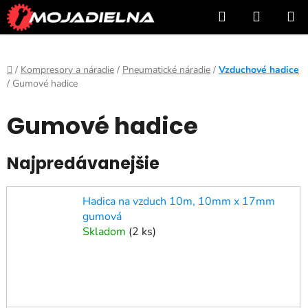
Prejsť
Hľadať
NÁKUP
na
KOŠÍK
obsah
Domov
/
Kompresory a náradie
/
Pneumatické náradie
/
Vzduchové hadice
/
Gumové hadice
Gumové hadice
Najpredávanejšie
Hadica na vzduch 10m, 10mm x 17mm
gumová
Skladom
(
2 ks
)