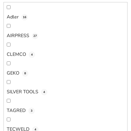
o
v
Adler
16
AIRPRESS
27
CLEMCO
4
GEKO
8
SILVER TOOLS
4
TAGRED
3
TECWELD
4