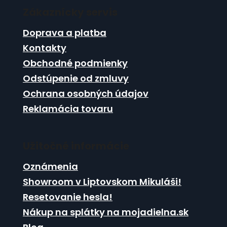
á
i
i
e
Zákaznícky servis
p
e
p
ä
Doprava a platba
r
t
v
Kontakty
i
k
Obchodné podmienky
e
y
Odstúpenie od zmluvy
v
ý
Ochrana osobných údajov
p
Reklamácia tovaru
i
s
u
Užitočné informácie
Oznámenia
Showroom v Liptovskom Mikuláši!
Resetovanie hesla!
Nákup na splátky na mojadielna.sk