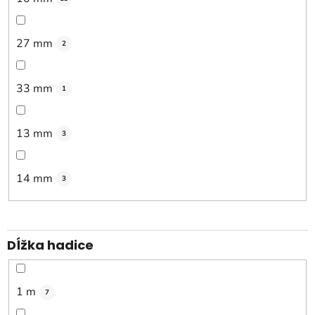
27 mm
2
33 mm
1
13 mm
3
14 mm
3
Dĺžka hadice
1 m
7