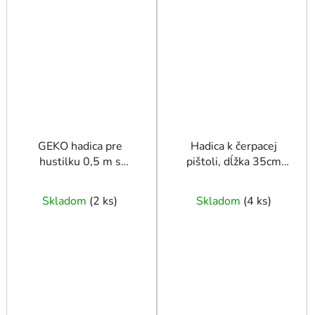
GEKO hadica pre
Hadica k čerpacej
hustilku 0,5 m s
pištoli, dĺžka 35cm
koncovkou 8 mm
MOSADZ, hrot z
mosadze
Skladom
(
2 ks
)
Skladom
(
4 ks
)