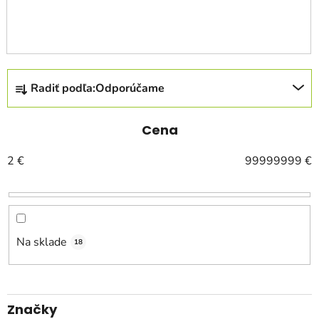
R
Radiť podľa:
Odporúčame
a
d
e
Cena
n
2
€
99999999
€
i
e
p
r
o
Na sklade
18
d
u
k
Značky
t