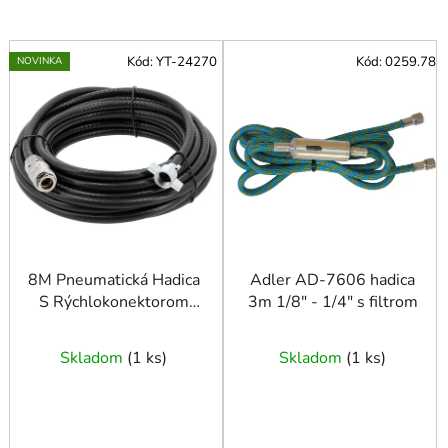
V
Kód:
YT-24270
Kód:
0259.78
NOVINKA
ý
p
i
s
p
r
o
d
u
8M Pneumatická Hadica
Adler AD-7606 hadica
S Rýchlokonektorom
3m 1/8″ - 1/4″ s filtrom
k
Pre Auta
t
o
Skladom
(
1 ks
)
Skladom
(
1 ks
)
v