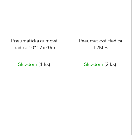
Pneumatická gumová
Pneumatická Hadica
hadica 10*17x20m
12M S
čierna
Rýchlokonektorom Pre
Aut
Skladom
(
1 ks
)
Skladom
(
2 ks
)