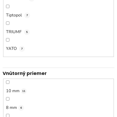
Tiptopol
7
TRIUMF
5
YATO
7
Vnútorný priemer
10 mm
11
8 mm
6