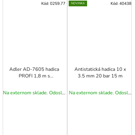
Kód:
0259.77
Kód:
40438
NOVINKA
Adler AD-7605 hadica
Antistatická hadica 10 x
PROFI 1,8 m s
3.5 mm 20 bar 15 m
rýchlospojkou a spojkou
1/8″
Na externom sklade. Odoslanie 3 - 5 prac. dní.
Na externom sklade. Odoslanie 3 - 5 prac. dní.