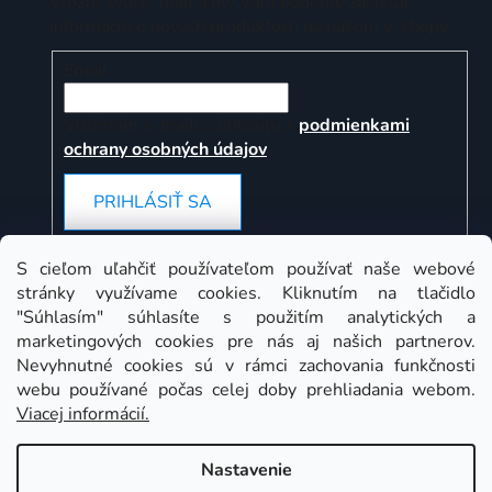
Vložte svoj e-mail a my Vám budeme zasielať
informácie o nových produktoch na našom e-shope.
Email
Vložením e-mailu súhlasíte s
podmienkami
ochrany osobných údajov
PRIHLÁSIŤ SA
S cieľom uľahčiť používateľom používať naše webové
stránky využívame cookies. Kliknutím na tlačidlo
Instagram
"Súhlasím" súhlasíte s použitím analytických a
marketingových cookies pre nás aj našich partnerov.
Nevyhnutné cookies sú v rámci zachovania funkčnosti
webu používané počas celej doby prehliadania webom.
Viacej informácií.
Nastavenie