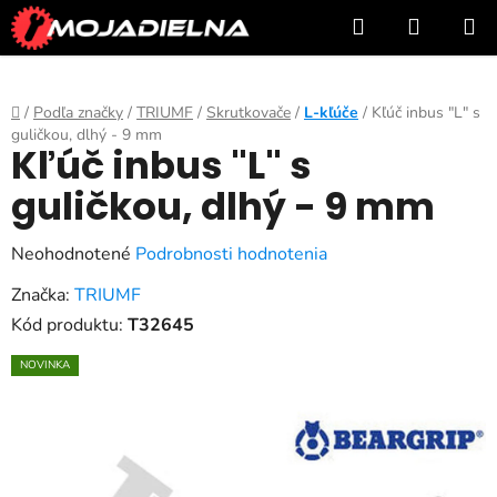
Prejsť
Hľadať
NÁKUP
na
KOŠÍK
obsah
Domov
/
Podľa značky
/
TRIUMF
/
Skrutkovače
/
L-kľúče
/
Kľúč inbus "L" s
guličkou, dlhý - 9 mm
Kľúč inbus "L" s
guličkou, dlhý - 9 mm
Priemerné
Neohodnotené
Podrobnosti hodnotenia
hodnotenie
Značka:
TRIUMF
produktu
Kód produktu:
T32645
je
NOVINKA
0,0
z
5
hviezdičiek.