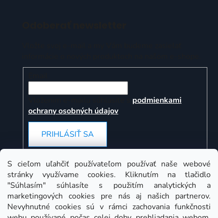
Odoberať newsletter
Vložte svoj e-mail a my Vám budeme zasielať
informácie o nových produktoch na našom e-shope.
Email
Vložením e-mailu súhlasíte s
podmienkami
ochrany osobných údajov
PRIHLÁSIŤ SA
S cieľom uľahčiť používateľom používať naše webové
stránky využívame cookies. Kliknutím na tlačidlo
Instagram
"Súhlasím" súhlasíte s použitím analytických a
marketingových cookies pre nás aj našich partnerov.
Nevyhnutné cookies sú v rámci zachovania funkčnosti
webu používané počas celej doby prehliadania webom.