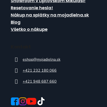
Showroom v Liptovskom Mikuláši!
Resetovanie hesla!
Nákup na splátky na mojadielna.sk
Blog
Všetko o nákupe
Kontakt
eshop
@
mojadielna.sk
+421 232 180 066
+421 948 687 660