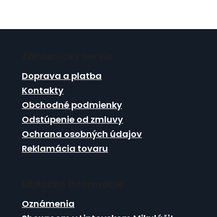
Z
á
Zákaznícky servis
p
ä
Doprava a platba
t
Kontakty
i
Obchodné podmienky
e
Odstúpenie od zmluvy
Ochrana osobných údajov
Reklamácia tovaru
Užitočné informácie
Oznámenia