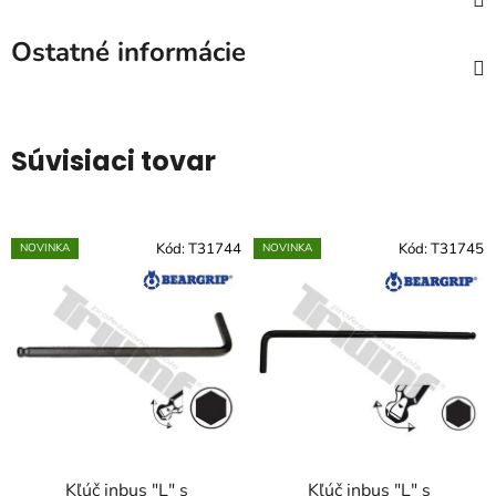
Ostatné informácie
Súvisiaci tovar
Kód:
T31744
Kód:
T31745
NOVINKA
NOVINKA
Kľúč inbus "L" s
Kľúč inbus "L" s