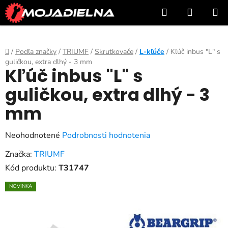
Prejsť
Hľadať
NÁKUP
na
KOŠÍK
obsah
Domov
/
Podľa značky
/
TRIUMF
/
Skrutkovače
/
L-kľúče
/
Kľúč inbus "L" s
guličkou, extra dlhý - 3 mm
Kľúč inbus "L" s
guličkou, extra dlhý - 3
mm
Priemerné
Neohodnotené
Podrobnosti hodnotenia
hodnotenie
Značka:
TRIUMF
produktu
Kód produktu:
T31747
je
NOVINKA
0,0
z
5