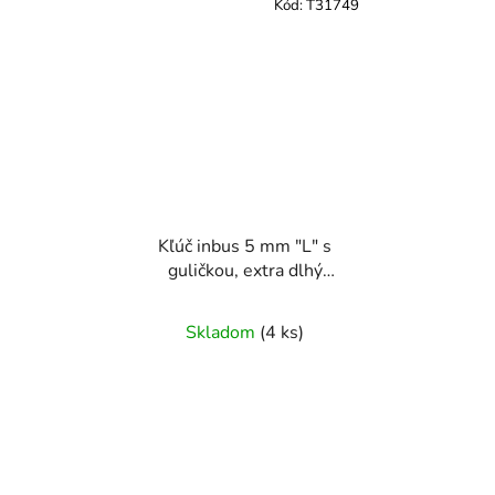
Kód:
T31749
Kľúč inbus 5 mm "L" s
guličkou, extra dlhý
TRIUMF
Skladom
(
4 ks
)