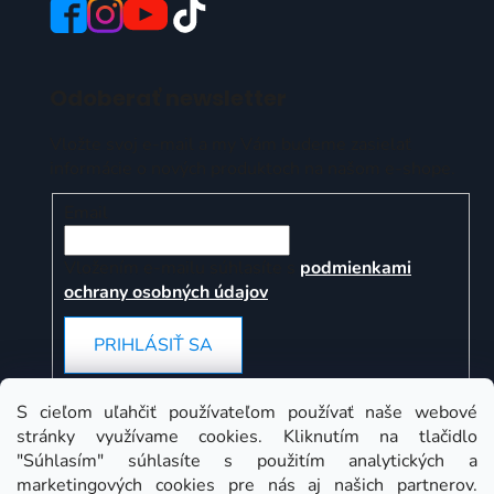
Odoberať newsletter
Vložte svoj e-mail a my Vám budeme zasielať
informácie o nových produktoch na našom e-shope.
Email
Vložením e-mailu súhlasíte s
podmienkami
ochrany osobných údajov
PRIHLÁSIŤ SA
S cieľom uľahčiť používateľom používať naše webové
stránky využívame cookies. Kliknutím na tlačidlo
Instagram
"Súhlasím" súhlasíte s použitím analytických a
marketingových cookies pre nás aj našich partnerov.