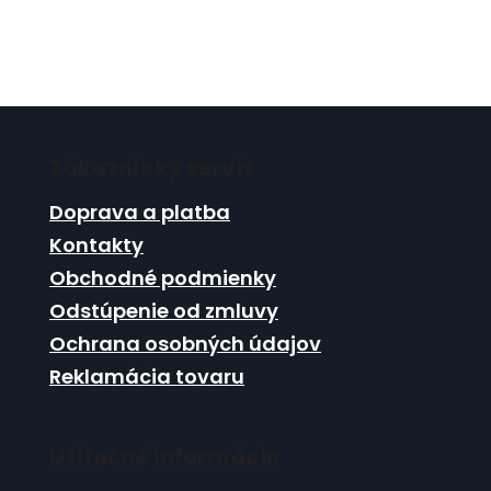
Z
á
Zákaznícky servis
p
ä
Doprava a platba
t
Kontakty
i
Obchodné podmienky
e
Odstúpenie od zmluvy
Ochrana osobných údajov
Reklamácia tovaru
Užitočné informácie