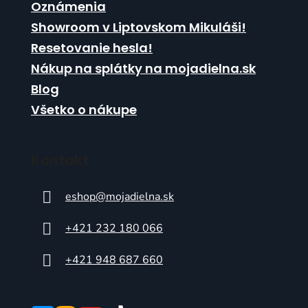
Oznámenia
Showroom v Liptovskom Mikuláši!
Resetovanie hesla!
Nákup na splátky na mojadielna.sk
Blog
Všetko o nákupe
Kontakt
eshop
@
mojadielna.sk
+421 232 180 066
+421 948 687 660