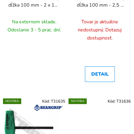
dĺžka 100 mm - 2 x 100
dĺžka 100 mm - 2,5 x
mm
100 mm
Na externom sklade.
Tovar je aktuálne
Odoslanie 3 - 5 prac. dní.
nedostupný. Dotazuj
dostupnosť.
DETAIL
Kód:
T31635
Kód:
T31636
NOVINKA
NOVINKA