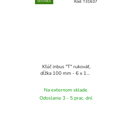
Kód:
T31637
NOVINKA
Kľúč inbus "T" rukoväť,
dĺžka 100 mm - 6 x 100
mm
Na externom sklade.
Odoslanie 3 - 5 prac. dní.