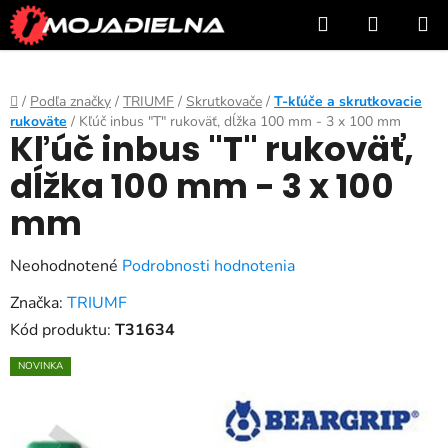
Prejsť
Hľadať
NÁKUP
na
KOŠÍK
obsah
Domov
/
Podľa značky
/
TRIUMF
/
Skrutkovače
/
T-kľúče a skrutkovacie
rukoväte
/
Kľúč inbus "T" rukoväť, dĺžka 100 mm - 3 x 100 mm
Kľúč inbus "T" rukoväť,
dĺžka 100 mm - 3 x 100
mm
Priemerné
Neohodnotené
Podrobnosti hodnotenia
hodnotenie
Značka:
TRIUMF
produktu
Kód produktu:
T31634
je
NOVINKA
0,0
z
5