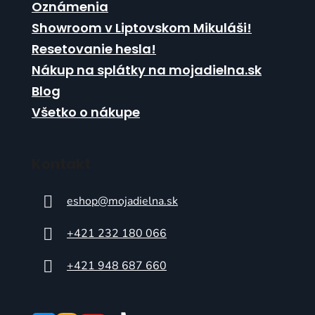
Oznámenia
Showroom v Liptovskom Mikuláši!
Resetovanie hesla!
Nákup na splátky na mojadielna.sk
Blog
Všetko o nákupe
Kontakt
eshop
@
mojadielna.sk
+421 232 180 066
+421 948 687 660