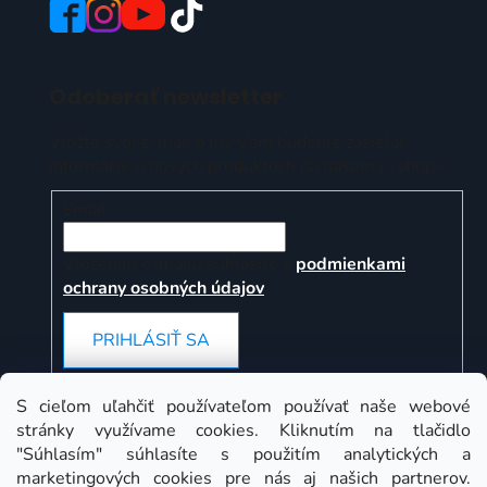
Odoberať newsletter
Vložte svoj e-mail a my Vám budeme zasielať
informácie o nových produktoch na našom e-shope.
Email
Vložením e-mailu súhlasíte s
podmienkami
ochrany osobných údajov
PRIHLÁSIŤ SA
S cieľom uľahčiť používateľom používať naše webové
stránky využívame cookies. Kliknutím na tlačidlo
Instagram
"Súhlasím" súhlasíte s použitím analytických a
marketingových cookies pre nás aj našich partnerov.