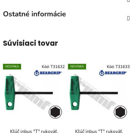
Ostatné informácie
Súvisiaci tovar
Kód:
T31632
Kód:
T31633
NOVINKA
NOVINKA
Kľúč inbus "T" rukoväť,
Kľúč inbus "T" rukoväť,