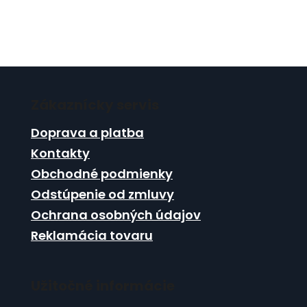
Z
á
Zákaznícky servis
p
ä
Doprava a platba
t
Kontakty
i
Obchodné podmienky
e
Odstúpenie od zmluvy
Ochrana osobných údajov
Reklamácia tovaru
Užitočné informácie