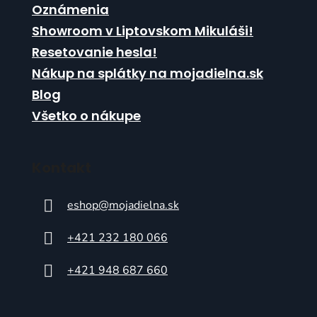
Oznámenia
Showroom v Liptovskom Mikuláši!
Resetovanie hesla!
Nákup na splátky na mojadielna.sk
Blog
Všetko o nákupe
Kontakt
eshop
@
mojadielna.sk
+421 232 180 066
+421 948 687 660