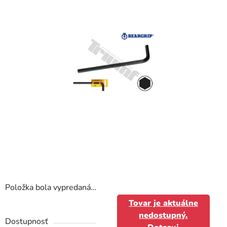
hviezdičiek.
Položka bola vypredaná…
Tovar je aktuálne
nedostupný.
Dostupnosť