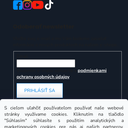
Odoberať newsletter
Vložte svoj e-mail a my Vám budeme zasielať
informácie o nových produktoch na našom e-shope.
Email
Vložením e-mailu súhlasíte s
podmienkami
ochrany osobných údajov
PRIHLÁSIŤ SA
S cieľom uľahčiť používateľom používať naše webové
stránky využívame cookies. Kliknutím na tlačidlo
Instagram
"Súhlasím" súhlasíte s použitím analytických a
marketingových cookies pre nás aj našich partnerov.