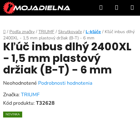
Prejsť
Hľadať
NÁKUP
na
KOŠÍK
obsah
Domov
/
Podľa značky
/
TRIUMF
/
Skrutkovače
/
L-kľúče
/
Kľúč inbus dlhý
2400XL - 1,5 mm plastový držiak (B-T) - 6 mm
Kľúč inbus dlhý 2400XL
- 1,5 mm plastový
držiak (B-T) - 6 mm
Priemerné
Neohodnotené
Podrobnosti hodnotenia
hodnotenie
Značka:
TRIUMF
produktu
Kód produktu:
T32628
je
NOVINKA
0,0
z
5