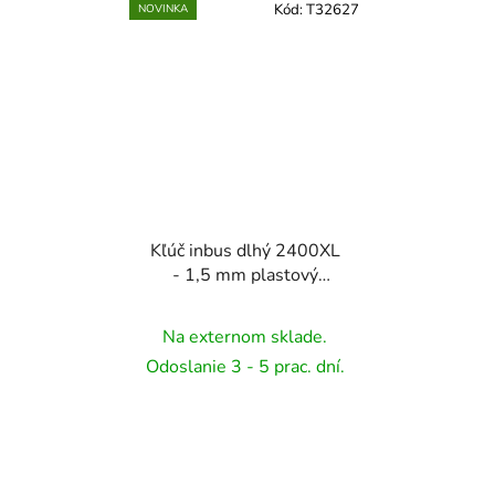
Kód:
T32627
NOVINKA
Kľúč inbus dlhý 2400XL
- 1,5 mm plastový
držiak (B-T) - 5 mm
Na externom sklade.
Odoslanie 3 - 5 prac. dní.