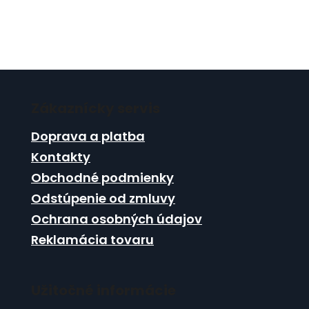
Z
á
Zákaznícky servis
p
ä
Doprava a platba
t
Kontakty
i
Obchodné podmienky
e
Odstúpenie od zmluvy
Ochrana osobných údajov
Reklamácia tovaru
Užitočné informácie