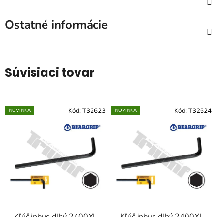
Ostatné informácie
Súvisiaci tovar
Kód:
T32623
Kód:
T32624
NOVINKA
NOVINKA
Kľúč inbus dlhý 2400XL
Kľúč inbus dlhý 2400XL