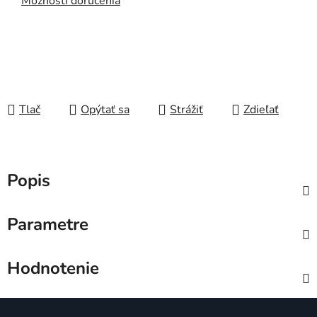
Možnosti doručenia
Tlač
Opýtať sa
Strážiť
Zdieľať
Popis
Parametre
Hodnotenie
Z