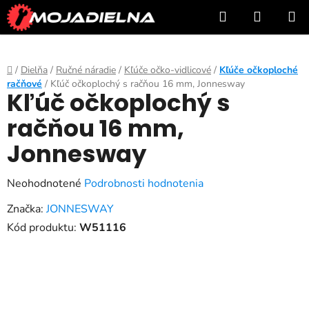
Prejsť
Hľadať
NÁKUP
na
KOŠÍK
obsah
Domov
/
Dielňa
/
Ručné náradie
/
Kľúče očko-vidlicové
/
Kľúče očkoploché
račňové
/
Kľúč očkoplochý s račňou 16 mm, Jonnesway
Kľúč očkoplochý s
račňou 16 mm,
Jonnesway
Priemerné
Neohodnotené
Podrobnosti hodnotenia
hodnotenie
Značka:
JONNESWAY
produktu
Kód produktu:
W51116
je
0,0
z
5