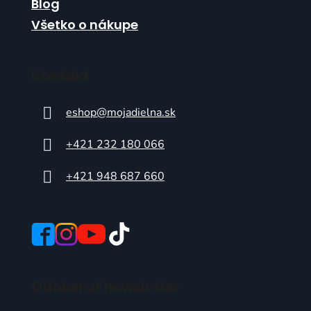
Blog
Všetko o nákupe
Kontakt
eshop
@
mojadielna.sk
+421 232 180 066
+421 948 687 660
Odoberať newsletter