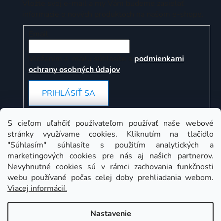
Vložte svoj e-mail a my Vám budeme zasielať
informácie o nových produktoch na našom e-shope.
Email
Vložením e-mailu súhlasíte s
podmienkami
ochrany osobných údajov
PRIHLÁSIŤ SA
S cieľom uľahčiť používateľom používať naše webové
stránky využívame cookies. Kliknutím na tlačidlo
Instagram
"Súhlasím" súhlasíte s použitím analytických a
marketingových cookies pre nás aj našich partnerov.
Nevyhnutné cookies sú v rámci zachovania funkčnosti
webu používané počas celej doby prehliadania webom.
Viacej informácií.
Nastavenie