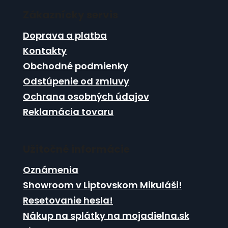
á
Zákaznícky servis
p
ä
Doprava a platba
t
Kontakty
i
Obchodné podmienky
e
Odstúpenie od zmluvy
Ochrana osobných údajov
Reklamácia tovaru
Užitočné informácie
Oznámenia
Showroom v Liptovskom Mikuláši!
Resetovanie hesla!
Nákup na splátky na mojadielna.sk