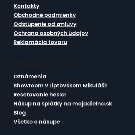
t
i
Kontakty
i
e
Obchodné podmienky
p
e
r
Odstúpenie od zmluvy
v
Ochrana osobných údajov
k
Reklamácia tovaru
y
v
ý
p
Užitočné informácie
i
s
Oznámenia
u
Showroom v Liptovskom Mikuláši!
Resetovanie hesla!
Nákup na splátky na mojadielna.sk
Blog
Všetko o nákupe