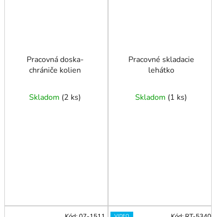
Pracovná doska-
Pracovné skladacie
chrániče kolien
lehátko
Skladom
(
2 ks
)
Skladom
(
1 ks
)
Kód:
07-1511
Kód:
RT-5340
VIDEO