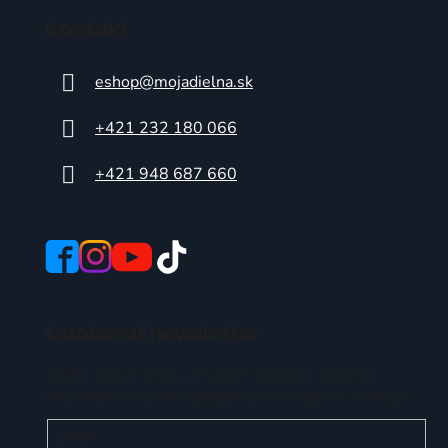
Kontakt
eshop
@
mojadielna.sk
+421 232 180 066
+421 948 687 660
Odoberať newsletter
Vložte svoj e-mail a my Vám budeme zasielať
informácie o nových produktoch na našom e-shope.
Email