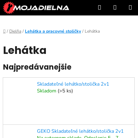
Prejsť
Hľadať
NÁKUP
na
KOŠÍK
obsah
Domov
/
Dielňa
/
Lehátka a pracovné stoličky
/
Lehátka
Lehátka
Najpredávanejšie
Skladateľné lehátko/stolička 2v1
Skladom
(
>5 ks
)
GEKO Skladateľné lehátko/stolička 2v1
Na externom sklade. Odoslanie 5 - 7