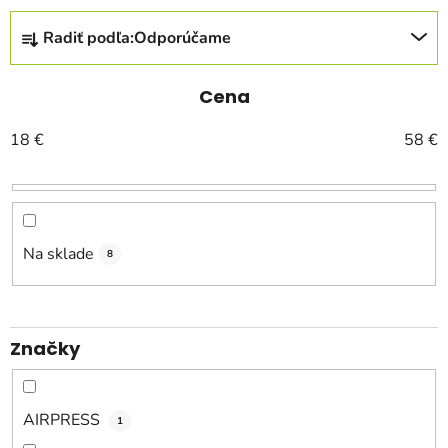
R
Radiť podľa:
Odporúčame
a
d
e
Cena
n
18
€
58
€
i
e
p
r
o
Na sklade
8
d
u
k
Značky
t
o
v
AIRPRESS
1