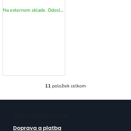
Na externom sklade. Odoslanie 5 - 7 prac. dní.
11
položiek celkom
O
v
l
Z
á
á
d
Zákaznícky servis
p
a
ä
c
Doprava a platba