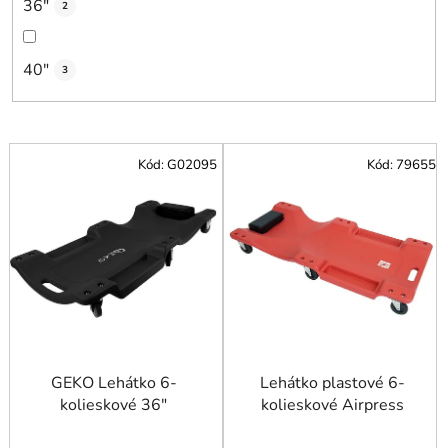
36"
2
40"
3
V
Kód:
G02095
Kód:
79655
ý
p
i
s
p
r
o
d
u
GEKO Lehátko 6-
Lehátko plastové 6-
kolieskové 36"
kolieskové Airpress
k
t