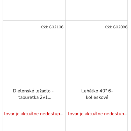
Kód:
G02106
Kód:
G02096
Dielenské ležadlo -
Lehátko 40" 6-
taburetka 2v1
kolieskové
(930x420x120mm) (1)
Tovar je aktuálne nedostupný. Dotazuj dostupnosť.
Tovar je aktuálne nedostupný. Dotazuj dostupnosť.