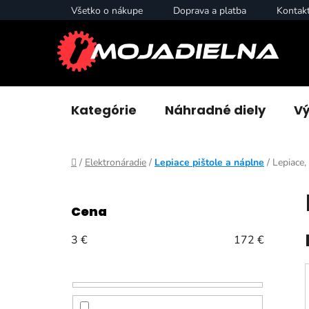
Prejsť
Všetko o nákupe
Doprava a platba
Kontak
na
obsah
Kategórie
Náhradné diely
Vý
Domov
/
Elektronáradie
/
Lepiace pištole a náplne
/
Lepiace,
B
o
Cena
č
n
3
€
172
€
ý
p
a