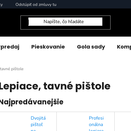
ty
Odstúpiť od zmluvy tu
predaj
Pieskovanie
Gola sady
Komp
 tavné pištole
Lepiace, tavné pištole
Najpredávanejšie
Dvojitá
Profesi
pištoľ
onálna
na
lepiaca