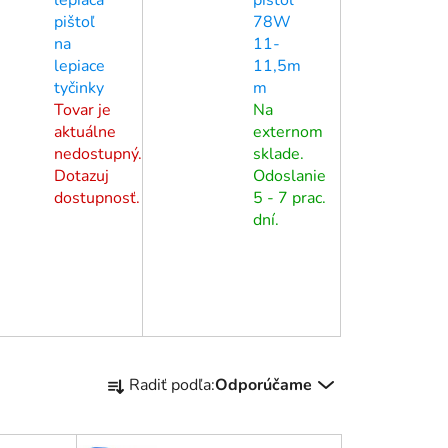
pištoľ
78W
na
11-
lepiace
11,5m
tyčinky
m
Tovar je
Na
aktuálne
externom
nedostupný.
sklade.
Dotazuj
Odoslanie
dostupnosť.
5 - 7 prac.
dní.
R
Radiť podľa:
Odporúčame
a
d
e