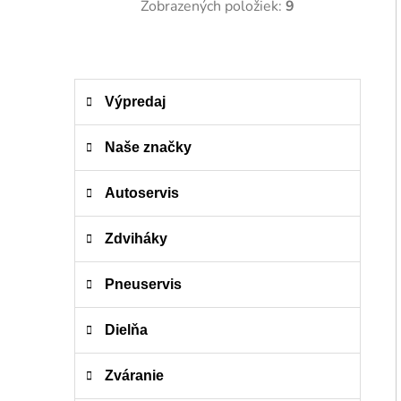
Zobrazených položiek:
9
K
Preskočiť
Výpredaj
a
kategórie
t
e
Naše značky
g
ó
Autoservis
r
i
Zdviháky
e
Pneuservis
Dielňa
Zváranie