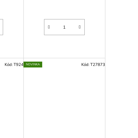
Kód:
T924
Kód:
T27873
NOVINKA