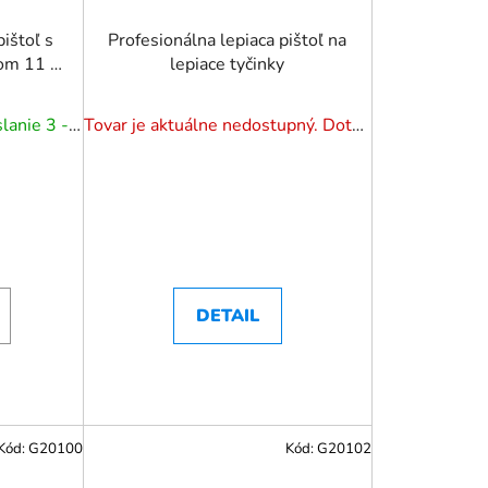
ištoľ s
Profesionálna lepiaca pištoľ na
om 11 -
lepiace tyčinky
Na externom sklade. Odoslanie 3 - 5 prac. dní.
Tovar je aktuálne nedostupný. Dotazuj dostupnosť.
DETAIL
Kód:
G20100
Kód:
G20102