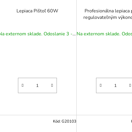
Lepiaca Pištoľ 60W
Profesionálna lepiaca p
regulovateľným výkon
80 W
Na externom sklade. Odoslanie 3 - 5 prac. dní.
Kód:
G20103