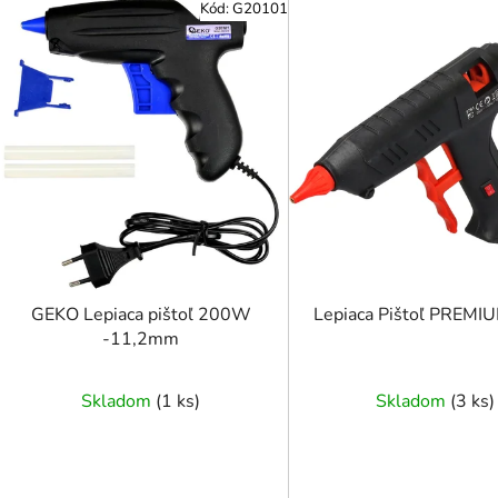
Kód:
G20101
ý
p
i
s
p
r
o
d
u
k
t
GEKO Lepiaca pištoľ 200W
Lepiaca Pištoľ PREM
o
-11,2mm
v
Skladom
(
1 ks
)
Skladom
(
3 ks
)