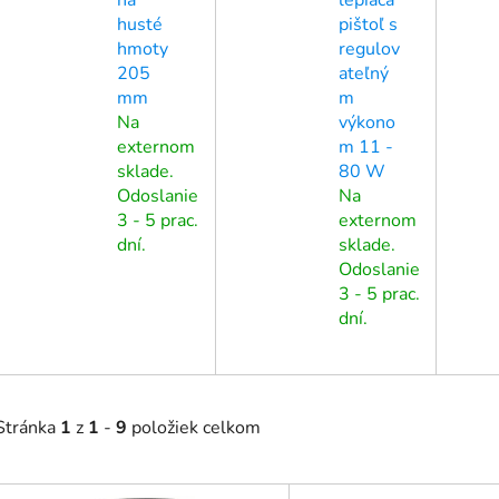
husté
pištoľ s
hmoty
regulov
205
ateľný
mm
m
Na
výkono
externom
m 11 -
sklade.
80 W
Odoslanie
Na
3 - 5 prac.
externom
dní.
sklade.
Odoslanie
3 - 5 prac.
dní.
Stránka
1
z
1
-
9
položiek celkom
V