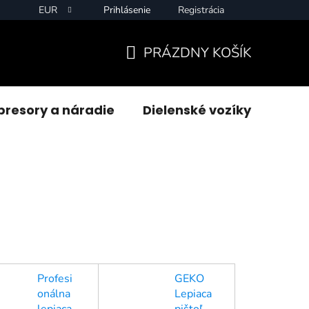
EUR
Prihlásenie
Registrácia
PRÁZDNY KOŠÍK
NÁKUPNÝ
KOŠÍK
resory a náradie
Dielenské vozíky
Zvár
Profesi
GEKO
onálna
Lepiaca
lepiaca
pištoľ