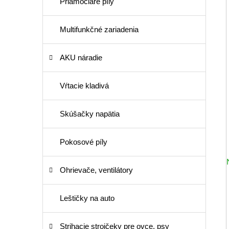
Priamočiare píly
Multifunkčné zariadenia
AKU náradie
Vŕtacie kladivá
Skúšačky napätia
Pokosové píly
Ohrievače, ventilátory
Leštičky na auto
Strihacie strojčeky pre ovce, psy