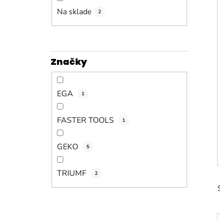
n
e
Na sklade
2
l
Značky
EGA
1
FASTER TOOLS
1
GEKO
5
TRIUMF
2