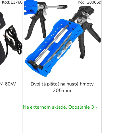
Kód:
E3760
Kód:
G00659
n
i
e
p
r
o
d
u
k
t
o
IUM 60W
Dvojitá pištoľ na husté hmoty
205 mm
v
Na externom sklade. Odoslanie 3 - 5 prac. dní.