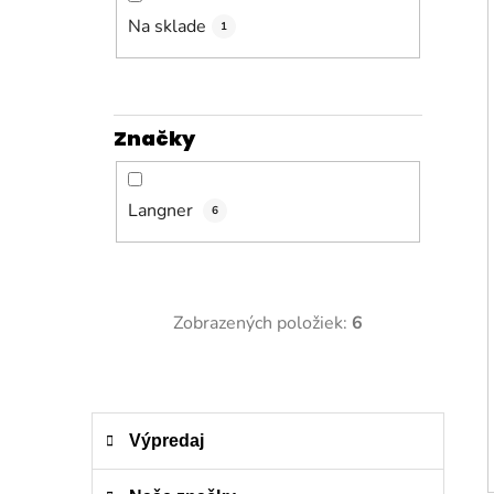
n
e
Na sklade
1
l
Značky
Langner
6
Zobrazených položiek:
6
K
Preskočiť
Výpredaj
a
kategórie
t