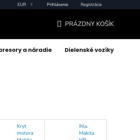
EUR
Prihlásenie
Registrácia
PRÁZDNY KOŠÍK
NÁKUPNÝ
KOŠÍK
resory a náradie
Dielenské vozíky
Zvár
Kryt
Ihla
motora
Makita
Makita
HR