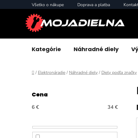
Prejsť
Všetko o nákupe
Doprava a platba
Kontak
na
obsah
Kategórie
Náhradné diely
Vý
Domov
/
Elektronáradie
/
Náhradné diely
/
Diely podľa značky
B
o
Cena
č
n
6
€
34
€
ý
p
a