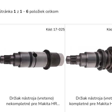
Stránka
1
z
1
-
6
položiek celkom
V
Kód:
17-025
Kó
ý
p
i
s
p
r
o
d
u
k
t
Držiak nástroja (vreteno)
Držiak nástroja (vre
o
nekompletné pre Makita HR
kompletné pre Makita
2470 FT
FT, T, DHR264, HR
v