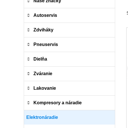
e
Naše značky
g
ó
Autoservis
r
i
Zdviháky
e
Pneuservis
Dielňa
Zváranie
Lakovanie
Kompresory a náradie
Elektronáradie