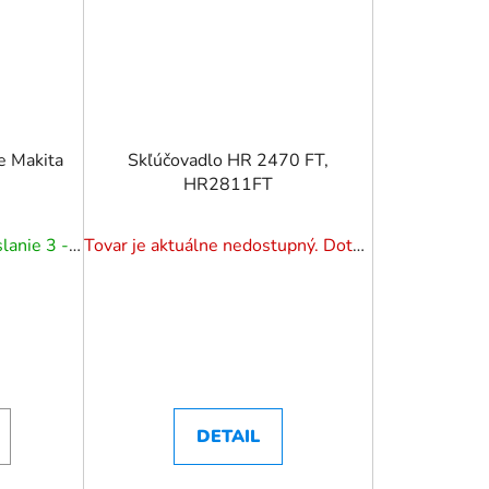
e Makita
Skľúčovadlo HR 2470 FT,
HR2811FT
Na externom sklade. Odoslanie 3 - 5 prac. dní.
Tovar je aktuálne nedostupný. Dotazuj dostupnosť.
DETAIL