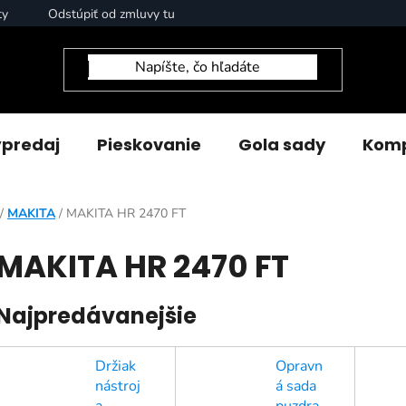
ty
Odstúpiť od zmluvy tu
predaj
Pieskovanie
Gola sady
Komp
/
MAKITA
/
MAKITA HR 2470 FT
MAKITA HR 2470 FT
Najpredávanejšie
Držiak
Opravn
nástroj
á sada
a
puzdra