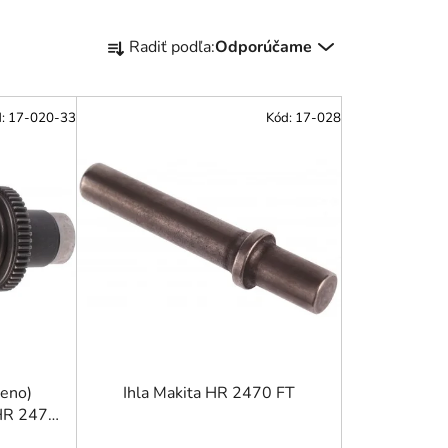
R
Radiť podľa:
Odporúčame
a
d
e
d:
17-020-33
Kód:
17-028
n
i
e
p
r
o
d
u
k
t
o
teno)
Ihla Makita HR 2470 FT
 HR 2470
v
262TD