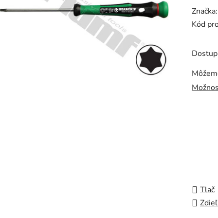
hodnot
Značka
produk
Kód pr
je
0,0
Dostup
z
5
Môžeme
hviezdi
Možnos
Tlač
Zdieľ