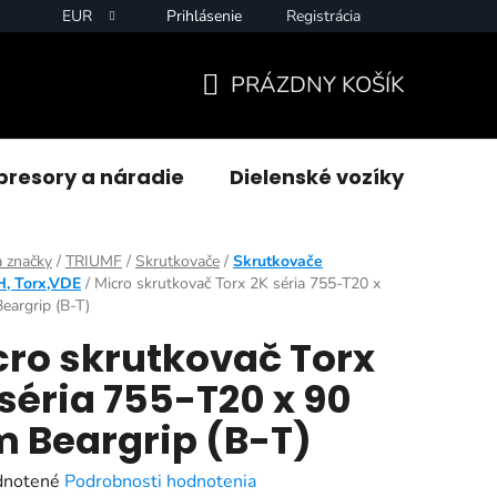
EUR
Prihlásenie
Registrácia
PRÁZDNY KOŠÍK
NÁKUPNÝ
KOŠÍK
resory a náradie
Dielenské vozíky
Zvár
 značky
/
TRIUMF
/
Skrutkovače
/
Skrutkovače
H, Torx,VDE
/
Micro skrutkovač Torx 2K séria 755-T20 x
argrip (B-T)
cro skrutkovač Torx
séria 755-T20 x 90
 Beargrip (B-T)
rné
notené
Podrobnosti hodnotenia