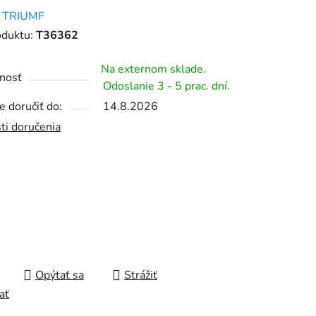
enie
:
TRIUMF
tu
oduktu:
T36362
Na externom sklade.
nosť
Odoslanie 3 - 5 prac. dní.
 doručiť do:
14.8.2026
čiek.
ti doručenia
Opýtať sa
Strážiť
ať