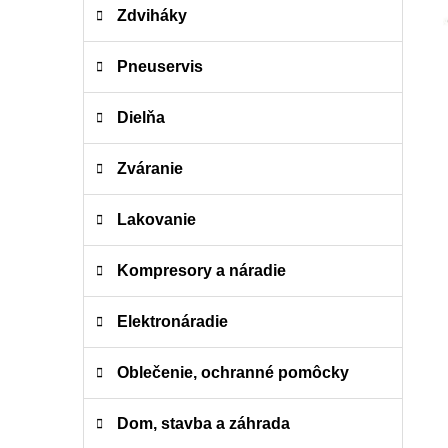
i
a
Zdviháky
e
n
e
Pneuservis
l
Dielňa
Zváranie
Lakovanie
Kompresory a náradie
Elektronáradie
Oblečenie, ochranné pomôcky
Dom, stavba a záhrada