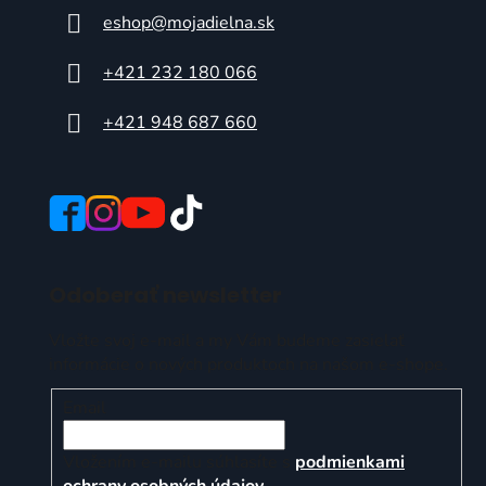
eshop
@
mojadielna.sk
+421 232 180 066
+421 948 687 660
Odoberať newsletter
Vložte svoj e-mail a my Vám budeme zasielať
informácie o nových produktoch na našom e-shope.
Email
Vložením e-mailu súhlasíte s
podmienkami
ochrany osobných údajov