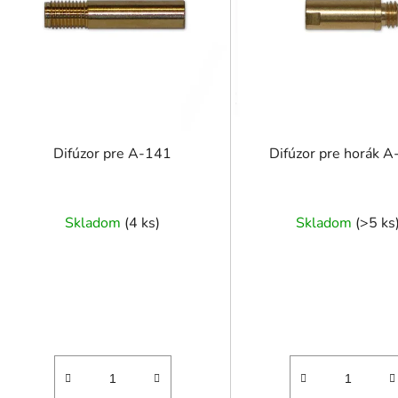
p
r
o
d
u
k
t
Difúzor pre A-141
Difúzor pre horák 
o
v
Skladom
(
4 ks
)
Skladom
(
>5 ks