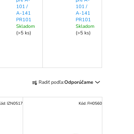
101 /
101 /
A-141
A-141
PR101
PR101
Skladom
Skladom
(
>5 ks
)
(
>5 ks
)
R
Radiť podľa:
Odporúčame
a
d
e
Kód:
IZN0517
Kód:
FH0560
n
i
e
p