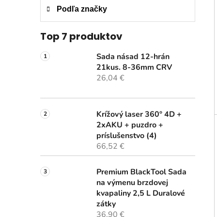
Podľa značky
Top 7 produktov
Sada násad 12-hrán
21kus. 8-36mm CRV
26,04 €
Krížový laser 360° 4D +
2xAKU + puzdro +
príslušenstvo (4)
66,52 €
Premium BlackTool Sada
na výmenu brzdovej
kvapaliny 2,5 L Duralové
zátky
36,90 €