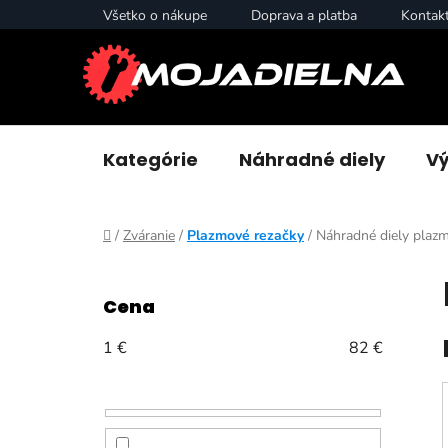
Prejsť
Všetko o nákupe
Doprava a platba
Kontak
na
obsah
Kategórie
Náhradné diely
Vý
Domov
/
Zváranie
/
Plazmové rezačky
/
Náhradné diely plazm
B
o
Cena
č
n
1
€
82
€
ý
p
a