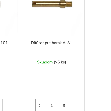
r
o
d
u
k
t
o
A-101
Difúzor pre horák A-81
v
)
Skladom
(
>5 ks
)