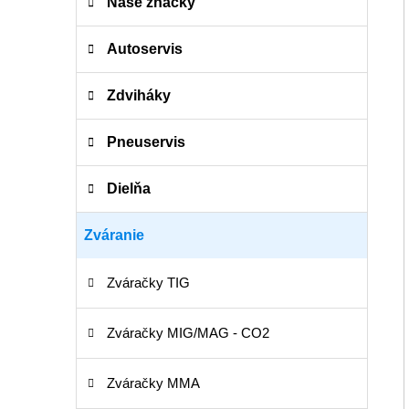
e
Naše značky
g
ó
Autoservis
r
i
Zdviháky
e
Pneuservis
Dielňa
Zváranie
Zváračky TIG
Zváračky MIG/MAG - CO2
Zváračky MMA