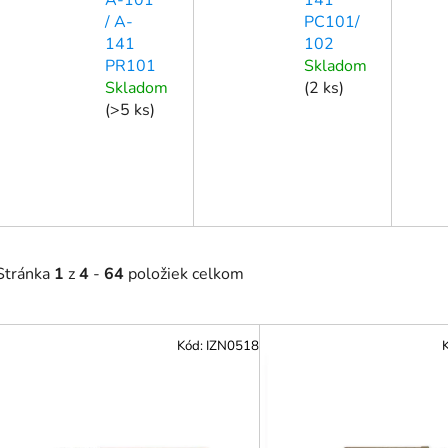
/ A-
PC101/
141
102
PR101
Skladom
Skladom
(
2 ks
)
(
>5 ks
)
Stránka
1
z
4
-
64
položiek celkom
V
Kód:
IZN0518
ý
p
i
s