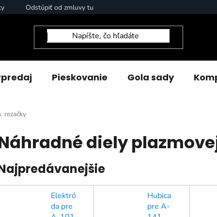
ty
Odstúpiť od zmluvy tu
predaj
Pieskovanie
Gola sady
Komp
. rezačky
Náhradné diely plazmove
Najpredávanejšie
Elektró
Hubica
da pre
pre A-
A-101
141