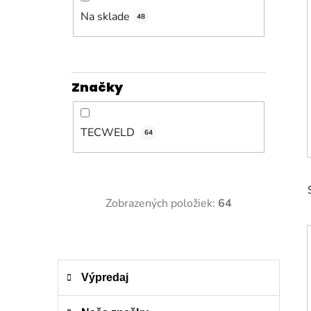
n
e
Na sklade
48
l
Značky
TECWELD
64
Zobrazených položiek:
64
K
Preskočiť
Výpredaj
a
kategórie
t