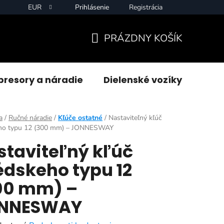
EUR
Prihlásenie
Registrácia
PRÁZDNY KOŠÍK
NÁKUPNÝ
KOŠÍK
resory a náradie
Dielenské vozíky
Zvár
a
/
Ručné náradie
/
Kľúče ostatné
/
Nastaviteľný kľúč
ho typu 12 (300 mm) – JONNESWAY
staviteľný kľúč
édskeho typu 12
00 mm) –
NNESWAY