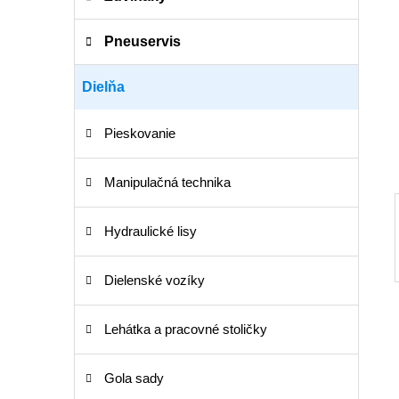
e
n
e
Pneuservis
l
Dielňa
Pieskovanie
Manipulačná technika
Hydraulické lisy
Dielenské vozíky
Lehátka a pracovné stoličky
Gola sady