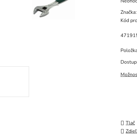
Prieme
Neohod
hodnot
Značka
produk
Kód pr
je
0,0
47191
z
5
Položk
hviezdi
Dostup
Možnos
Tlač
Zdieľ