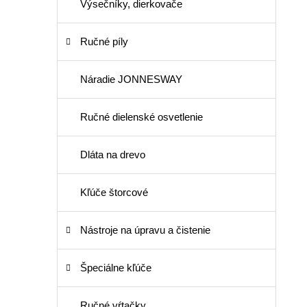
Výsečníky, dierkovače
Ručné píly
Náradie JONNESWAY
Ručné dielenské osvetlenie
Dláta na drevo
Kľúče štorcové
Nástroje na úpravu a čistenie
Špeciálne kľúče
Ručné vŕtačky