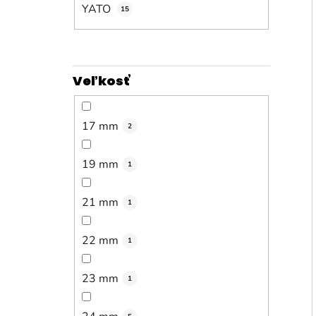
YATO
15
Veľkosť
17 mm
2
19 mm
1
21 mm
1
22 mm
1
23 mm
1