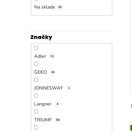
n
e
Na sklade
18
l
Značky
Adler
12
GEKO
16
JONNESWAY
1
Langner
4
TRIUMF
58