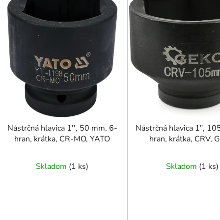
ý
p
i
s
p
r
o
d
u
k
t
Nástrčná hlavica 1'', 50 mm, 6-
Nástrčná hlavica 1", 1
o
hran, krátka, CR-MO, YATO
hran, krátka, CRV,
v
Skladom
(
1 ks
)
Skladom
(
1 ks
)