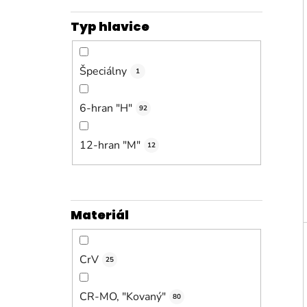
Typ hlavice
Špeciálny
1
6-hran "H"
92
12-hran "M"
12
Materiál
CrV
25
CR-MO, "Kovaný"
80