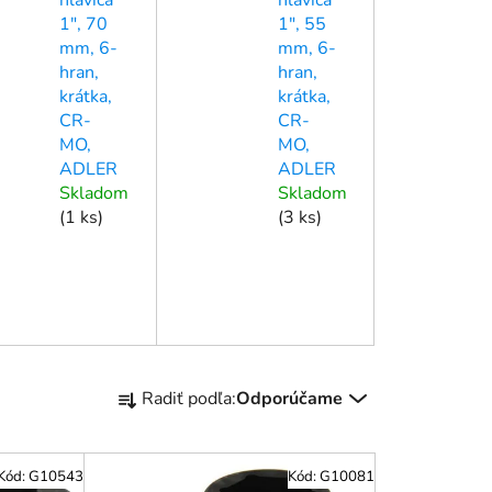
1", 70
1", 55
mm, 6-
mm, 6-
hran,
hran,
krátka,
krátka,
CR-
CR-
MO,
MO,
ADLER
ADLER
Skladom
Skladom
(
1 ks
)
(
3 ks
)
R
Radiť podľa:
Odporúčame
a
d
e
Kód:
G10543
Kód:
G10081