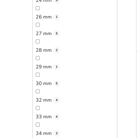
24 mm
5
26 mm
1
27 mm
5
28 mm
2
29 mm
1
30 mm
5
32 mm
4
33 mm
4
34 mm
3