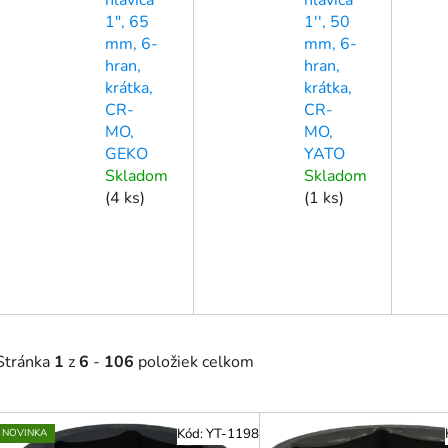
1", 65
1'', 50
mm, 6-
mm, 6-
hran,
hran,
krátka,
krátka,
CR-
CR-
MO,
MO,
GEKO
YATO
Skladom
Skladom
(
4 ks
)
(
1 ks
)
Stránka
1
z
6
-
106
položiek celkom
V
Kód:
YT-1198
NOVINKA