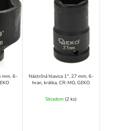
n
i
e
p
r
o
d
u
k
t
o
05 mm, 6-
Nástrčná hlavica 1", 27 mm, 6-
 GEKO
hran, krátka, CR-MO, GEKO
v
Skladom
(
2 ks
)