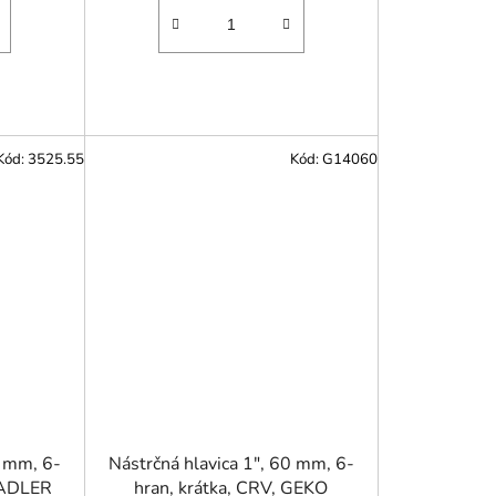
Kód:
3525.55
Kód:
G14060
5 mm, 6-
Nástrčná hlavica 1", 60 mm, 6-
 ADLER
hran, krátka, CRV, GEKO