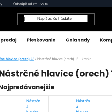
ty
Odstúpiť od zmluvy tu
predaj
Pieskovanie
Gola sady
Komp
čné hlavice (orech) 1"
/
Nástrčné hlavice (orech) 1" - krátke
Nástrčné hlavice (orech) 1
Najpredávanejšie
Nástrčn
Nástrčn
á
á
hlavica
hlavica