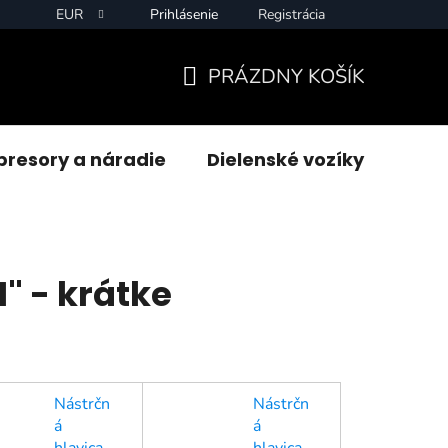
EUR
Prihlásenie
Registrácia
PRÁZDNY KOŠÍK
NÁKUPNÝ
KOŠÍK
resory a náradie
Dielenské vozíky
Zvár
" - krátke
Nástrčn
Nástrčn
á
á
hlavica
hlavica