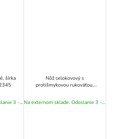
, šírka
Nôž celokovový s
 2345
protišmykovou rukoväťou,
vysúvací vymeniteľná trapézová
čepeľ s aretáciou
Na externom sklade. Odoslanie 3 - 5 prac. dní.
Na externom sklade. Odoslanie 3 - 5 prac. dní.