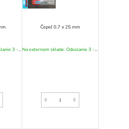
u
k
t
o
 mm
Čepeľ 0,7 x 25 mm
v
Na externom sklade. Odoslanie 3 - 5 prac. dní.
Na externom sklade. Odoslanie 3 - 5 prac. dní.