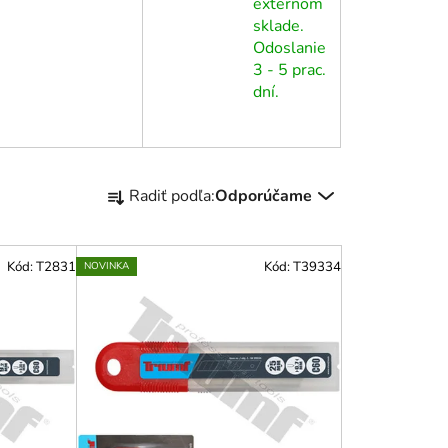
externom
sklade.
Odoslanie
3 - 5 prac.
dní.
R
Radiť podľa:
Odporúčame
a
d
e
Kód:
T2831
Kód:
T39334
NOVINKA
n
i
e
p
r
o
d