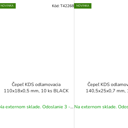
Kód:
T42268
NOVINKA
NOVINKA
Čepeľ KDS odlamovacia
Čepeľ KDS odlamov
110x18x0,5 mm, 10 ks BLACK
140,5x25x0,7 mm, 
BLACK profi
Na externom sklade. Odoslanie 3 - 5 prac. dní.