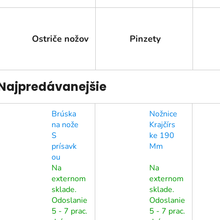
Ostriče nožov
Pinzety
Najpredávanejšie
Brúska
Nožnice
na nože
Krajčírs
S
ke 190
prísavk
Mm
ou
Na
Na
externom
externom
sklade.
sklade.
Odoslanie
Odoslanie
5 - 7 prac.
5 - 7 prac.