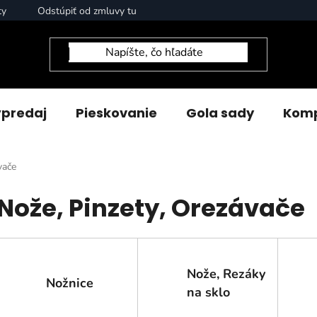
ty
Odstúpiť od zmluvy tu
predaj
Pieskovanie
Gola sady
Komp
vače
Nože, Pinzety, Orezávače
Nože, Rezáky
Nožnice
na sklo