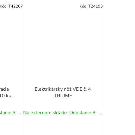
Kód:
T42267
Kód:
T24193
acia
Elektrikársky nôž VDE č. 4
10 ks
TRIUMF
Na externom sklade. Odoslanie 3 - 5 prac. dní.
Na externom sklade. Odoslanie 3 - 5 prac. dní.