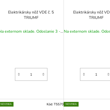
Elektrikársky nôž VDE č. 5
Elektrikársky nôž VD
TRIUMF
TRIUMF
Na externom sklade. Odoslanie 3 - 5 prac. dní.
Kód:
T5570
NOVINKA
NOVINKA