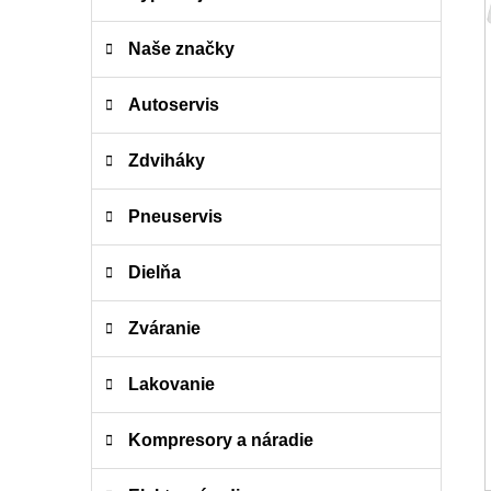
a
kategórie
t
e
Naše značky
g
ó
Autoservis
r
i
Zdviháky
e
Pneuservis
Dielňa
Zváranie
Lakovanie
Kompresory a náradie