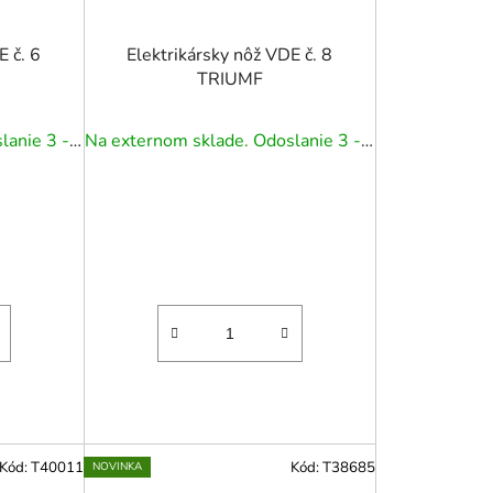
E č. 6
Elektrikársky nôž VDE č. 8
TRIUMF
Na externom sklade. Odoslanie 3 - 5 prac. dní.
Na externom sklade. Odoslanie 3 - 5 prac. dní.
Kód:
T40011
Kód:
T38685
NOVINKA