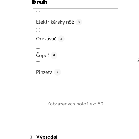
Druh
Elektrikársky nôž
8
Orezávač
3
Čepeľ
6
Pinzeta
7
Zobrazených položiek:
50
K
Preskočiť
Výpredaj