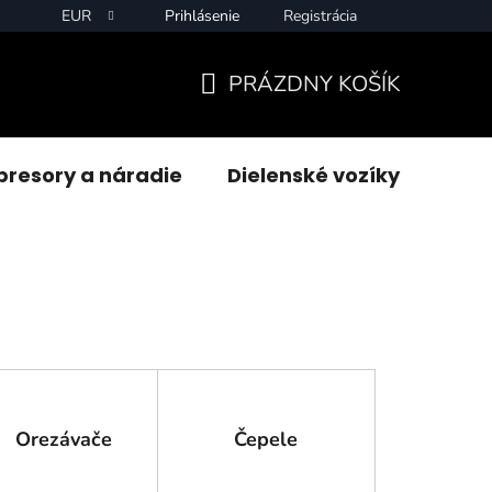
EUR
Prihlásenie
Registrácia
PRÁZDNY KOŠÍK
NÁKUPNÝ
KOŠÍK
resory a náradie
Dielenské vozíky
Zvár
Orezávače
Čepele