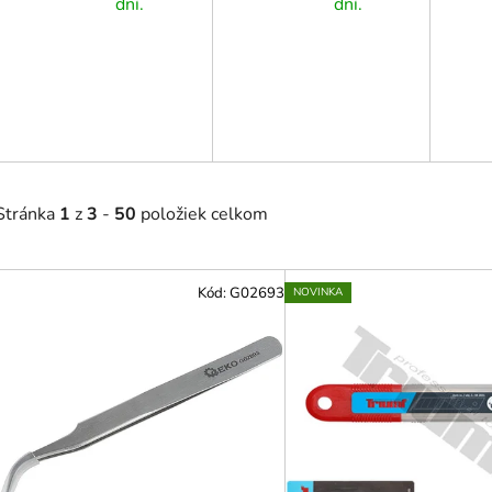
dní.
dní.
Stránka
1
z
3
-
50
položiek celkom
V
Kód:
G02693
NOVINKA
ý
p
i
s
p
r
o