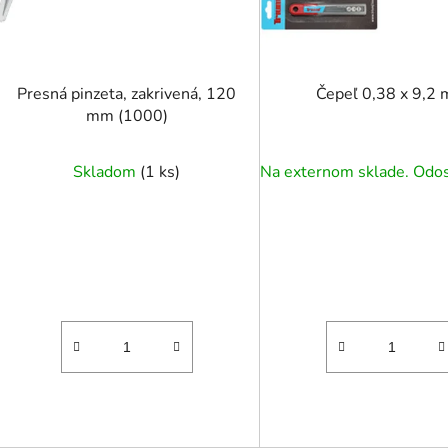
d
u
k
t
Presná pinzeta, zakrivená, 120
Čepeľ 0,38 x 9,2
o
mm (1000)
v
Skladom
(
1 ks
)