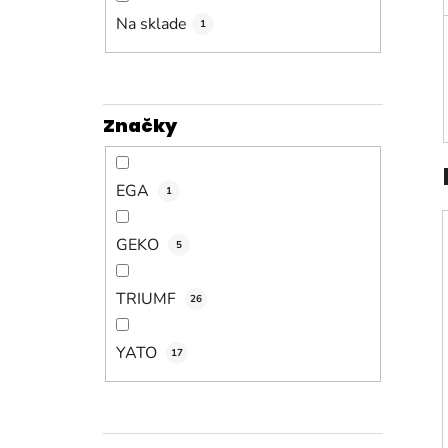
n
e
Na sklade
1
l
Značky
EGA
1
GEKO
5
TRIUMF
26
YATO
17