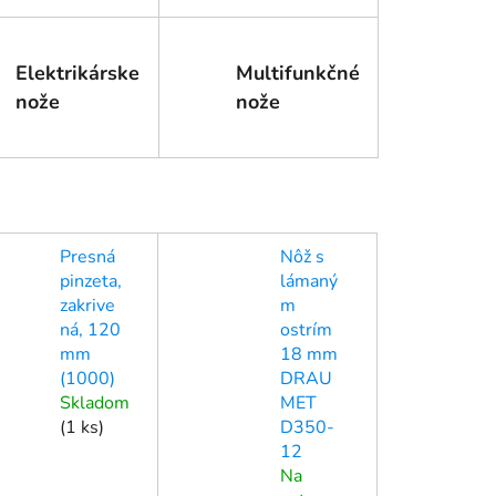
Elektrikárske
Multifunkčné
nože
nože
Presná
Nôž s
pinzeta,
lámaný
zakrive
m
ná, 120
ostrím
mm
18 mm
(1000)
DRAU
Skladom
MET
(
1 ks
)
D350-
12
Na