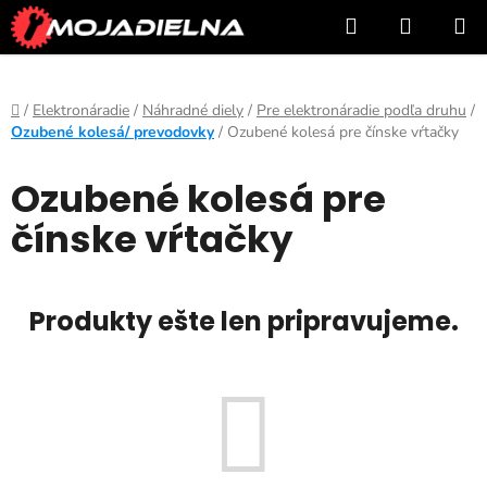
Prejsť
Hľadať
NÁKUP
na
KOŠÍK
obsah
Domov
/
Elektronáradie
/
Náhradné diely
/
Pre elektronáradie podľa druhu
/
Ozubené kolesá/ prevodovky
/
Ozubené kolesá pre čínske vŕtačky
Ozubené kolesá pre
čínske vŕtačky
Produkty ešte len pripravujeme.