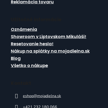
Reklamácia tovaru
Užitočné informácie
Oznámenia
Showroom v Liptovskom Mikuláši!
Resetovanie hesla!
Nákup na splátky na mojadielna.sk
Blog
Všetko o nákupe
Kontakt
eshop
@
mojadielna.sk
+421 232 180 066