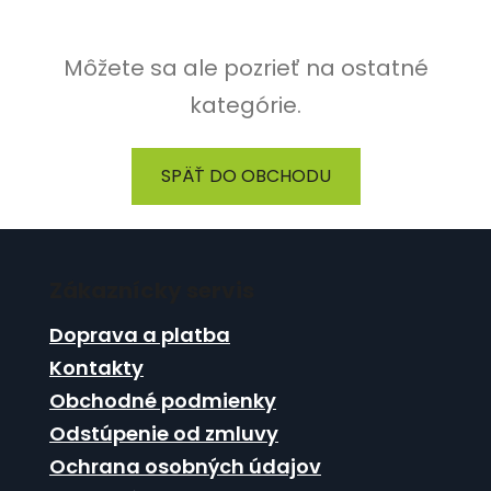
Môžete sa ale pozrieť na ostatné
kategórie.
SPÄŤ DO OBCHODU
Z
á
Zákaznícky servis
p
ä
Doprava a platba
t
Kontakty
i
Obchodné podmienky
e
Odstúpenie od zmluvy
Ochrana osobných údajov