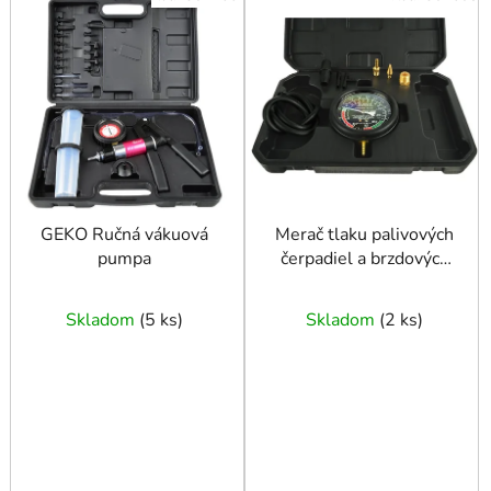
ý
p
i
s
p
r
o
d
u
GEKO Ručná vákuová
Merač tlaku palivových
pumpa
čerpadiel a brzdových
k
systémov
t
o
Skladom
(
5 ks
)
Skladom
(
2 ks
)
v