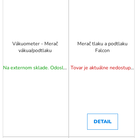
Vákuometer - Merač
Merač tlaku a podtlaku
vákua/podtlaku
Falcon
Na externom sklade. Odoslanie 3 - 5 prac. dní.
Tovar je aktuálne nedostupný. Dotazuj dostupnosť.
DETAIL