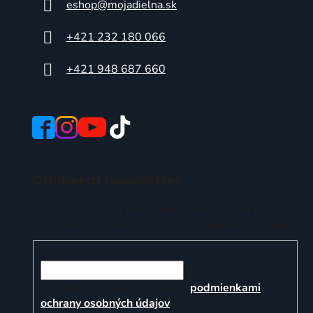
eshop
@
mojadielna.sk
+421 232 180 066
+421 948 687 660
Odoberať newsletter
Vložte svoj e-mail a my Vám budeme zasielať
informácie o nových produktoch na našom e-shope.
Email
Vložením e-mailu súhlasíte s
podmienkami
ochrany osobných údajov