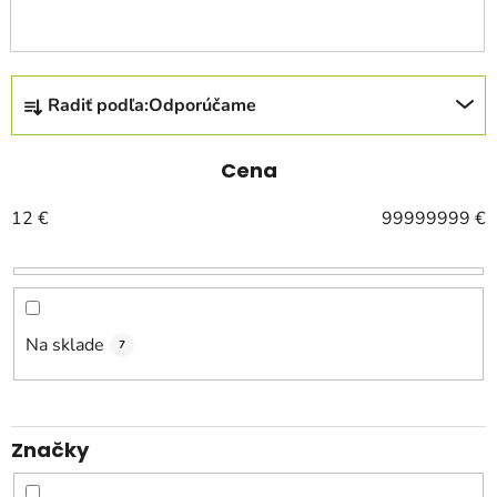
R
Radiť podľa:
Odporúčame
a
d
e
Cena
n
12
€
99999999
€
i
e
p
r
o
Na sklade
7
d
u
k
Značky
t
o