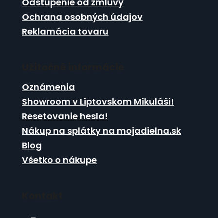
r
Odstúpenie od zmluvy
v
Ochrana osobných údajov
k
Reklamácia tovaru
y
v
ý
p
Užitočné informácie
i
s
Oznámenia
u
Showroom v Liptovskom Mikuláši!
Resetovanie hesla!
Nákup na splátky na mojadielna.sk
Blog
Všetko o nákupe
Kontakt