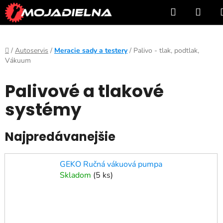
Prejsť
Hľadať
NÁK
na
KOŠ
obsah
Domov
/
Autoservis
/
Meracie sady a testery
/
Palivo - tlak, podtlak,
Vákuum
Palivové a tlakové
systémy
Najpredávanejšie
GEKO Ručná vákuová pumpa
Skladom
(
5 ks
)