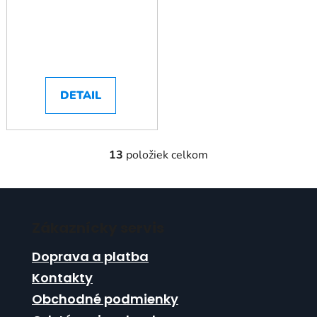
DETAIL
13
položiek celkom
O
v
l
Z
á
á
d
Zákaznícky servis
p
a
ä
c
Doprava a platba
t
i
Kontakty
i
e
Obchodné podmienky
p
e