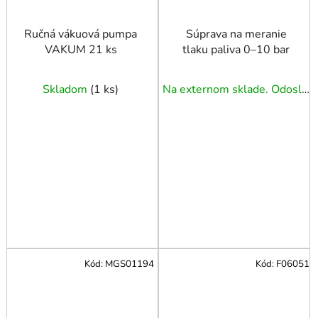
Ručná vákuová pumpa
Súprava na meranie
VAKUM 21 ks
tlaku paliva 0–10 bar
Skladom
(
1 ks
)
Na externom sklade. Odoslanie 3 - 5 prac. dní.
Kód:
MGS01194
Kód:
F06051