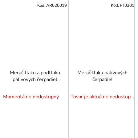
Kód:
AR020019
Kód:
FT0201
Merač tlaku a podtlaku
Merač tlaku palivových
palivových čerpadiel
čerpadiel
Jonnesway
Momentálne nedostupný. Pozrite si naše varianty.
Tovar je aktuálne nedostupný. Dotazuj dostupnosť.