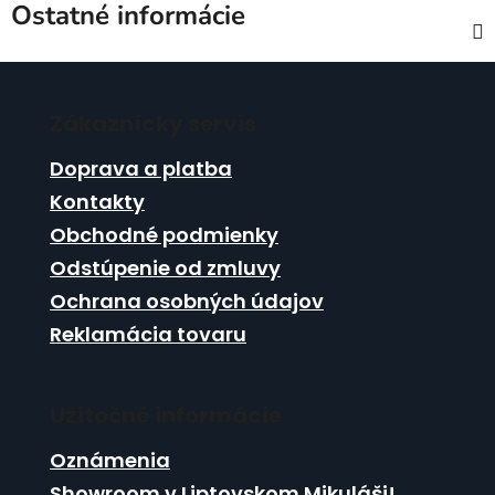
Ostatné informácie
Z
á
Zákaznícky servis
p
ä
Doprava a platba
t
Kontakty
i
Obchodné podmienky
e
Odstúpenie od zmluvy
Ochrana osobných údajov
Reklamácia tovaru
Užitočné informácie
Oznámenia
Showroom v Liptovskom Mikuláši!