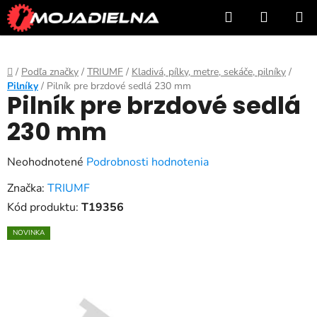
Prejsť
Hľadať
NÁKUP
na
KOŠÍK
obsah
Domov
/
Podľa značky
/
TRIUMF
/
Kladivá, pílky, metre, sekáče, pilníky
/
Pilníky
/
Pilník pre brzdové sedlá 230 mm
Pilník pre brzdové sedlá
230 mm
Priemerné
Neohodnotené
Podrobnosti hodnotenia
hodnotenie
Značka:
TRIUMF
produktu
Kód produktu:
T19356
je
NOVINKA
0,0
z
5
hviezdičiek.