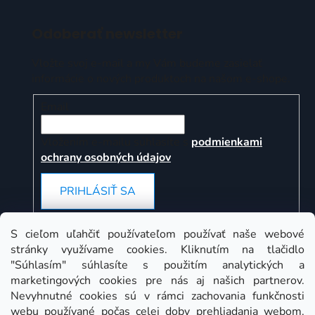
Odoberať newsletter
Vložte svoj e-mail a my Vám budeme zasielať
informácie o nových produktoch na našom e-shope.
Email
Vložením e-mailu súhlasíte s
podmienkami
ochrany osobných údajov
PRIHLÁSIŤ SA
S cieľom uľahčiť používateľom používať naše webové
stránky využívame cookies. Kliknutím na tlačidlo
Instagram
"Súhlasím" súhlasíte s použitím analytických a
marketingových cookies pre nás aj našich partnerov.
Nevyhnutné cookies sú v rámci zachovania funkčnosti
webu používané počas celej doby prehliadania webom.