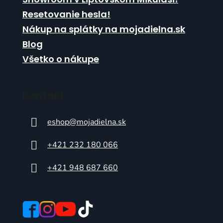
Resetovanie hesla!
Nákup na splátky na mojadielna.sk
Blog
Všetko o nákupe
Kontakt
eshop
@
mojadielna.sk
+421 232 180 066
+421 948 687 660