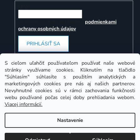
Email
Vložením e-mailu súhlasíte s
podmienkami
ochrany osobných údajov
PRIHLÁSIŤ SA
S cieľom uľahčiť používateľom používať naše webové
stránky využívame cookies. Kliknutím na tlačidlo
Instagram
"Súhlasím" súhlasíte s použitím analytických a
marketingových cookies pre nás aj našich partnerov.
Nevyhnutné cookies sú v rámci zachovania funkčnosti
webu používané počas celej doby prehliadania webom.
Viacej informácií.
Nastavenie