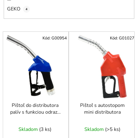
v
GEKO
4
V
Kód:
G00954
Kód:
G01027
ý
p
i
s
p
r
o
d
u
Pištoľ do distributora
Pištoľ s autostopom
palív s funkciou odrazu
mini distributora
k
PROFI
t
o
Skladom
(
3 ks
)
Skladom
(
>5 ks
)