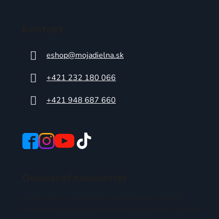
Kontakt
eshop
@
mojadielna.sk
+421 232 180 066
+421 948 687 660
Odoberať newsletter
Vložte svoj e-mail a my Vám budeme zasielať
informácie o nových produktoch na našom e-shope.