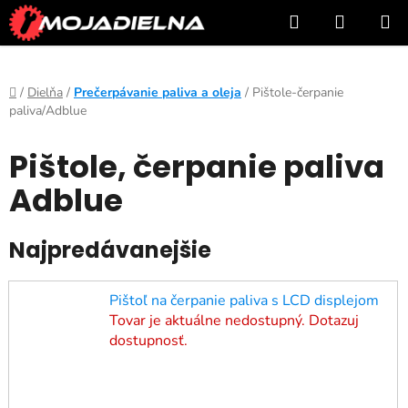
Prejsť
Hľadať
NÁKUP
na
KOŠÍK
obsah
Domov
/
Dielňa
/
Prečerpávanie paliva a oleja
/
Pištole-čerpanie
paliva/Adblue
Pištole, čerpanie paliva
Adblue
Najpredávanejšie
Pištoľ na čerpanie paliva s LCD displejom
Tovar je aktuálne nedostupný. Dotazuj
dostupnosť.