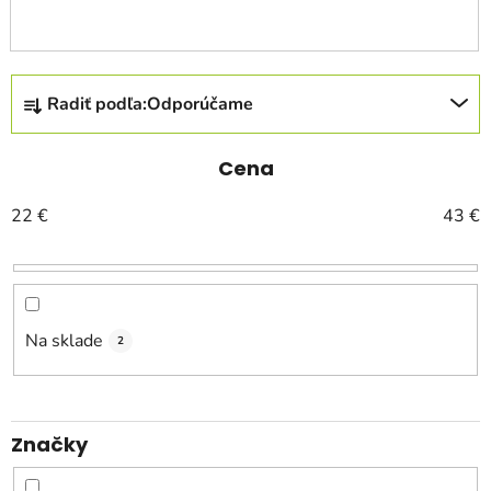
R
Radiť podľa:
Odporúčame
a
d
e
Cena
n
22
€
43
€
i
e
p
r
o
Na sklade
2
d
u
k
Značky
t
o