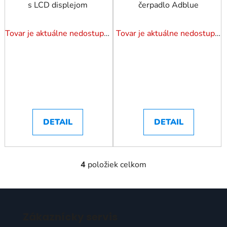
s LCD displejom
čerpadlo Adblue
Tovar je aktuálne nedostupný. Dotazuj dostupnosť.
Tovar je aktuálne nedostupný. Dotazuj dostupnosť.
DETAIL
DETAIL
4
položiek celkom
O
v
l
Z
á
á
d
Zákaznícky servis
p
a