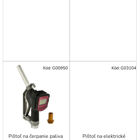
v
Kód:
G00950
Kód:
G03104
Pištoľ na čerpanie paliva
Pištoľ na elektrické