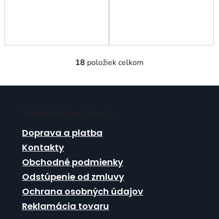
18
položiek celkom
O
v
l
Z
á
á
d
Zákaznícky servis
p
a
ä
c
Doprava a platba
t
i
Kontakty
i
e
Obchodné podmienky
p
e
r
Odstúpenie od zmluvy
v
Ochrana osobných údajov
k
Reklamácia tovaru
y
v