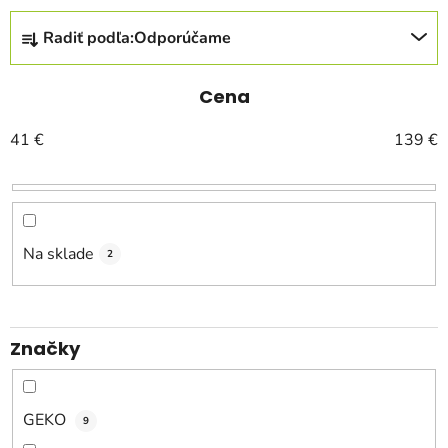
R
Radiť podľa:
Odporúčame
a
d
e
Cena
n
41
€
139
€
i
e
p
r
o
Na sklade
2
d
u
k
Značky
t
o
v
GEKO
9