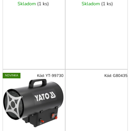
o
Skladom
(
1 ks
)
Skladom
(
1 ks
)
v
Kód:
YT-99730
Kód:
G80435
NOVINKA