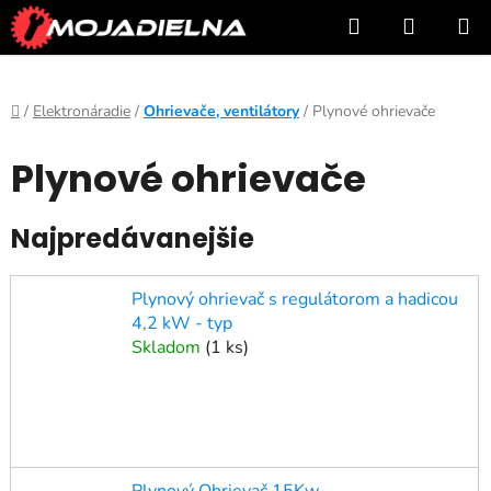
Prejsť
Hľadať
NÁKUP
na
KOŠÍK
obsah
Domov
/
Elektronáradie
/
Ohrievače, ventilátory
/
Plynové ohrievače
Plynové ohrievače
Najpredávanejšie
Plynový ohrievač s regulátorom a hadicou
4,2 kW - typ
Skladom
(
1 ks
)
Plynový Ohrievač 15Kw