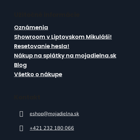
ý
p
Užitočné informácie
i
s
Oznámenia
u
Showroom v Liptovskom Mikuláši!
Resetovanie hesla!
Nákup na splátky na mojadielna.sk
Blog
Všetko o nákupe
Kontakt
eshop
@
mojadielna.sk
+421 232 180 066