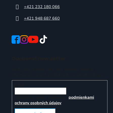
+421 232 180 066
+421 948 687 660
Odoberať newsletter
Vložte svoj e-mail a my Vám budeme zasielať
informácie o nových produktoch na našom e-shope.
Email
Vložením e-mailu súhlasíte s
podmienkami
ochrany osobných údajov