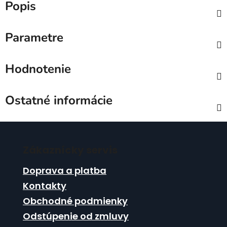
Popis
Parametre
Hodnotenie
Ostatné informácie
Z
á
Zákaznícky servis
p
ä
Doprava a platba
t
Kontakty
i
Obchodné podmienky
e
Odstúpenie od zmluvy