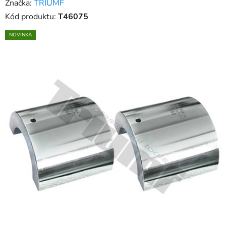
Značka:
TRIUMF
produktu
Kód produktu:
T46075
je
NOVINKA
0,0
z
5
hviezdičiek.