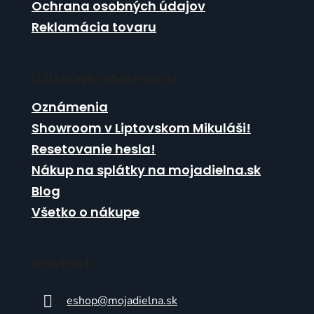
Ochrana osobných údajov
Reklamácia tovaru
Užitočné informácie
Oznámenia
Showroom v Liptovskom Mikuláši!
Resetovanie hesla!
Nákup na splátky na mojadielna.sk
Blog
Všetko o nákupe
Kontakt
eshop
@
mojadielna.sk