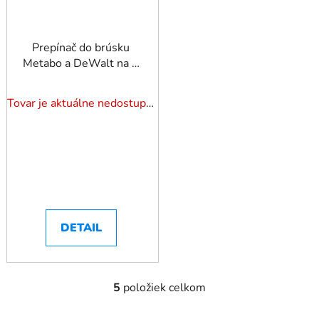
Prepínač do brúsku
Metabo a DeWalt na 4
kolíky.
Tovar je aktuálne nedostupný. Dotazuj dostupnosť.
DETAIL
5
položiek celkom
O
v