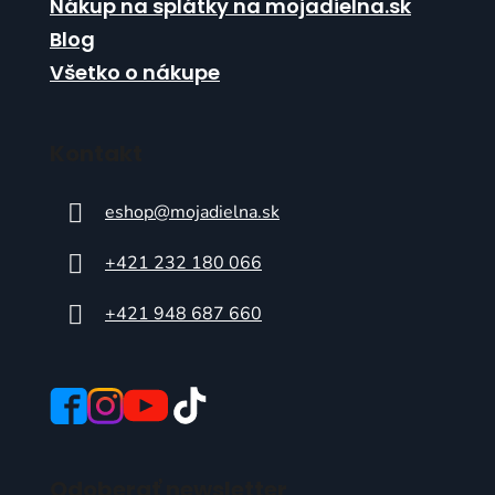
Nákup na splátky na mojadielna.sk
Blog
Všetko o nákupe
Kontakt
eshop
@
mojadielna.sk
+421 232 180 066
+421 948 687 660
Odoberať newsletter