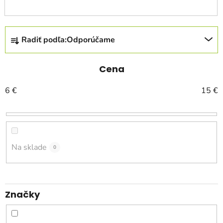
R
Radiť podľa:
Odporúčame
a
d
e
Cena
n
6
€
15
€
i
e
p
r
o
Na sklade
0
d
u
k
Značky
t
o