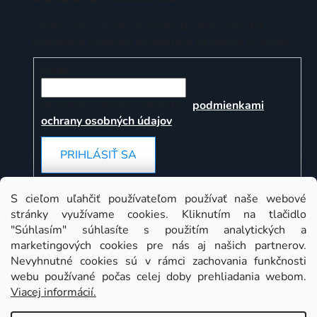
Vložte svoj e-mail a my Vám budeme zasielať
informácie o nových produktoch na našom e-shope.
Email
Vložením e-mailu súhlasíte s
podmienkami
ochrany osobných údajov
PRIHLÁSIŤ SA
S cieľom uľahčiť používateľom používať naše webové
stránky využívame cookies. Kliknutím na tlačidlo
Instagram
"Súhlasím" súhlasíte s použitím analytických a
marketingových cookies pre nás aj našich partnerov.
Nevyhnutné cookies sú v rámci zachovania funkčnosti
webu používané počas celej doby prehliadania webom.
Viacej informácií.