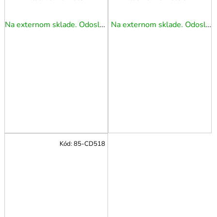
Na externom sklade. Odoslanie 3 - 5 prac. dní.
Na externom sklade. Odoslanie 3 - 5 prac. dní.
Kód:
85-CD518