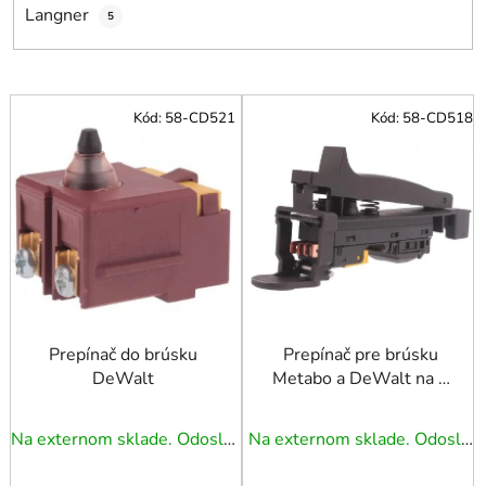
v
Langner
5
V
Kód:
58-CD521
Kód:
58-CD518
ý
p
i
s
p
r
o
d
u
Prepínač do brúsku
Prepínač pre brúsku
DeWalt
Metabo a DeWalt na 4
k
kolíky
t
o
Na externom sklade. Odoslanie 3 - 5 prac. dní.
Na externom sklade. Odoslanie 3 - 5 prac. dní.
v