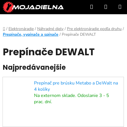
Prejsť
Hľadať
NÁKUP
na
KOŠÍK
obsah
Domov
/
Elektronáradie
/
Náhradné diely
/
Pre elektronáradie podľa druhu
/
Prepínače, vypínače a spínače
/
Prepínače DEWALT
Prepínače DEWALT
Najpredávanejšie
Prepínač pre brúsku Metabo a DeWalt na
4 kolíky
Na externom sklade. Odoslanie 3 - 5
prac. dní.