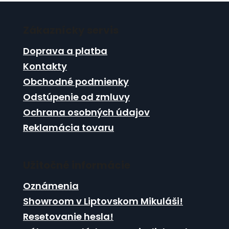
l
Z
á
á
d
Zákaznícky servis
p
a
ä
c
Doprava a platba
t
i
Kontakty
i
e
Obchodné podmienky
p
e
r
Odstúpenie od zmluvy
v
Ochrana osobných údajov
k
Reklamácia tovaru
y
v
ý
p
Užitočné informácie
i
s
Oznámenia
u
Showroom v Liptovskom Mikuláši!
Resetovanie hesla!