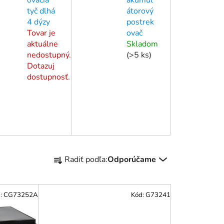
tyč dlhá
átorový
4 dýzy
postrek
Tovar je
ovač
aktuálne
Skladom
nedostupný.
(
>5 ks
)
Dotazuj
dostupnosť.
R
Radiť podľa:
Odporúčame
a
d
e
:
CG73252A
Kód:
G73241
n
i