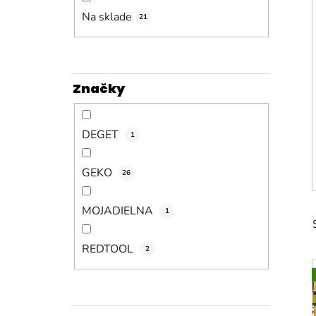
n
e
Na sklade
21
l
Značky
DEGET
1
GEKO
26
MOJADIELNA
1
REDTOOL
2