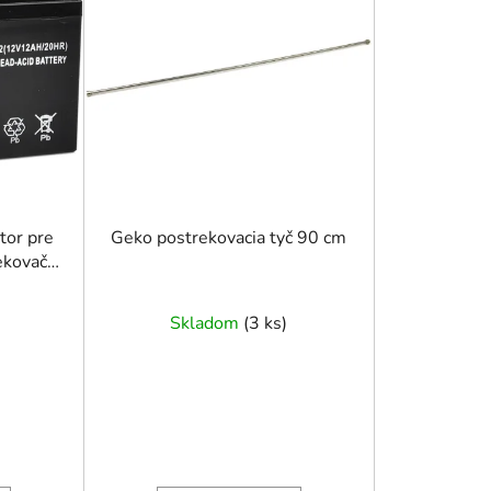
e
p
r
o
d
u
k
t
o
tor pre
Geko postrekovacia tyč 90 cm
ekovač
v
Skladom
(
3 ks
)