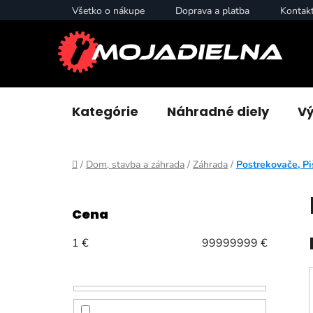
Prejsť
Všetko o nákupe
Doprava a platba
Kontak
na
obsah
Kategórie
Náhradné diely
Vý
Domov
/
Dom, stavba a záhrada
/
Záhrada
/
Postrekovače, Pi
B
o
Cena
č
n
1
€
99999999
€
ý
p
a