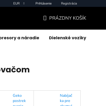
EUR
Prihlásenie
Registrácia
PRÁZDNY KOŠÍK
NÁKUPNÝ
KOŠÍK
resory a náradie
Dielenské vozíky
Zvár
kovačom
Geko
Nabíjač
postrek
ka pre
ovacia
akumul