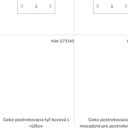
Kód:
G73243
Geko postrekovacia tyč kovová s
Geko postrekovacia
rúčkov
mosadzná pre postreko