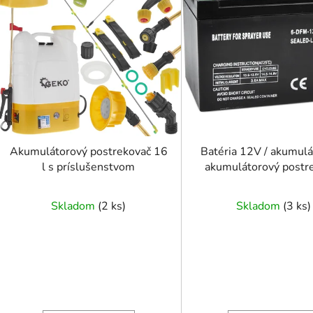
i
s
p
r
o
d
u
k
t
Akumulátorový postrekovač 16
Batéria 12V / akumulá
o
l s príslušenstvom
akumulátorový postr
12Ah
v
Skladom
(
2 ks
)
Skladom
(
3 ks
)