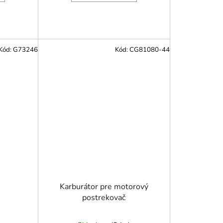
Kód:
G73246
Kód:
CG81080-44
Karburátor pre motorový
postrekovač