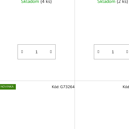
Skladom
(
4 ks
)
Skladom
(
2 ks
)
Kód:
G73264
Kód
NOVINKA