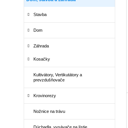
Stavba
Dom
Záhrada
Kosačky
Kultivátory, Vertikutátory a
prevzdušňovače
Krovinorezy
Nožnice na trávu
Dúchadla, vysávače na lístie