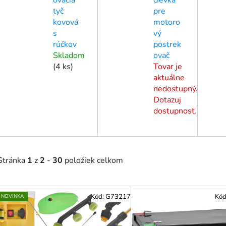
tyč
pre
kovová
motoro
s
vý
rúčkov
postrek
Skladom
ovač
(
4 ks
)
Tovar je
aktuálne
nedostupný.
Dotazuj
dostupnosť.
Stránka
1
z
2
-
30
položiek celkom
V
Kód:
G73217
Kód
NOVINKA
ý
p