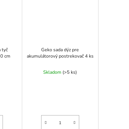
 tyč
Geko sada dýz pre
00 cm
akumulátorový postrekovač 4 ks
Skladom
(
>5 ks
)