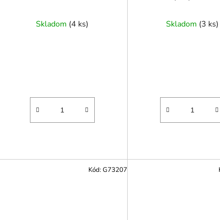
8 L
Skladom
(
4 ks
)
Skladom
(
3 ks
)
Kód:
G73207