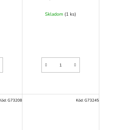
Skladom
(
1 ks
)
Kód:
G73208
Kód:
G73245