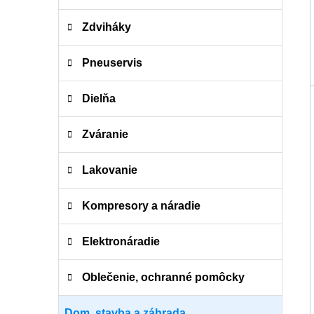
r
i
Zdviháky
e
Pneuservis
Dielňa
Zváranie
Lakovanie
Kompresory a náradie
Elektronáradie
Oblečenie, ochranné pomôcky
Dom, stavba a záhrada