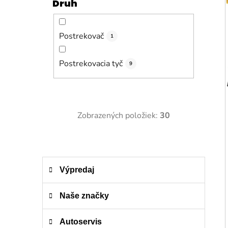
Druh
Postrekovač
1
Postrekovacia tyč
9
Zobrazených položiek:
30
K
Preskočiť
Výpredaj
a
kategórie
t
e
Naše značky
g
ó
Autoservis