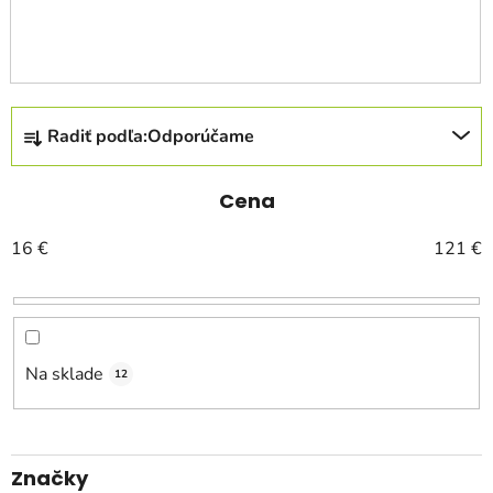
R
Radiť podľa:
Odporúčame
a
d
e
Cena
n
16
€
121
€
i
e
p
r
o
Na sklade
12
d
u
k
Značky
t