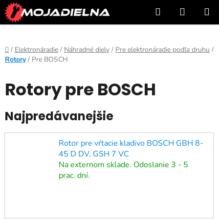
Prejsť
Hľadať
NÁKUP
na
KOŠÍK
obsah
Domov
/
Elektronáradie
/
Náhradné diely
/
Pre elektronáradie podľa druhu
/
Rotory
/
Pre BOSCH
Rotory pre BOSCH
Najpredávanejšie
Rotor pre vŕtacie kladivo BOSCH GBH 8-
45 D DV, GSH 7 VC
Na externom sklade. Odoslanie 3 - 5
prac. dní.