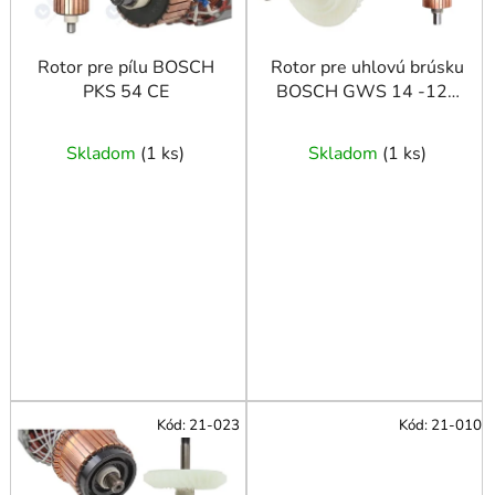
o
d
u
Rotor pre pílu BOSCH
Rotor pre uhlovú brúsku
PKS 54 CE
BOSCH GWS 14 -125
k
PWS 13
t
o
Skladom
(
1 ks
)
Skladom
(
1 ks
)
v
Kód:
21-023
Kód:
21-010