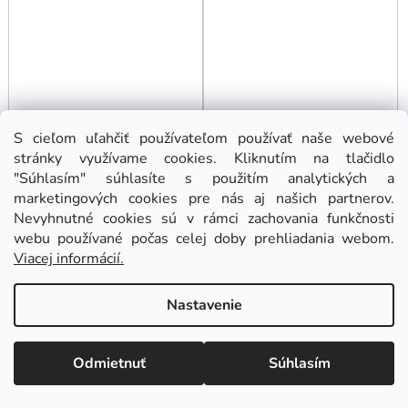
Kód:
21-063
Kód:
21-032
S cieľom uľahčiť používateľom používať naše webové
stránky využívame cookies. Kliknutím na tlačidlo
"Súhlasím" súhlasíte s použitím analytických a
marketingových cookies pre nás aj našich partnerov.
Nevyhnutné cookies sú v rámci zachovania funkčnosti
webu používané počas celej doby prehliadania webom.
Viacej informácií.
Nastavenie
Rotor pre BOSCH GWS
Rotor pre príklepovú
9-115 GWS 9-125
vŕtačku Bosch GBH 2-
Odmietnuť
Súhlasím
GWS 880
26 DRE
Na externom sklade. Odoslanie 3 - 5 prac. dní.
Na externom sklade. Odoslanie 3 - 5 prac. dní.