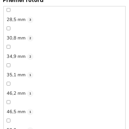
Priemer rotora
28,5 mm
3
30,8 mm
2
34,9 mm
2
35,1 mm
1
46,2 mm
1
46,5 mm
1