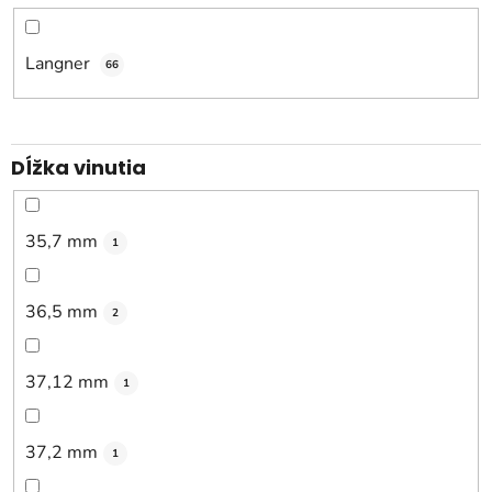
o
v
Langner
66
Dĺžka vinutia
35,7 mm
1
36,5 mm
2
37,12 mm
1
37,2 mm
1