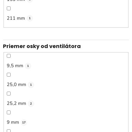
211 mm
1
Priemer osky od ventilátora
9,5 mm
1
25,0 mm
1
25,2 mm
2
9 mm
17