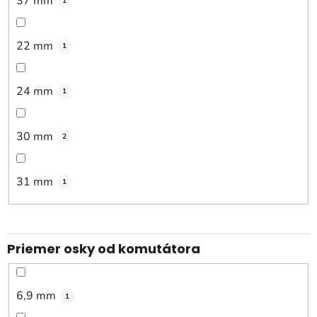
37 mm
1
22 mm
1
24 mm
1
30 mm
2
31 mm
1
Priemer osky od komutátora
6,9 mm
1