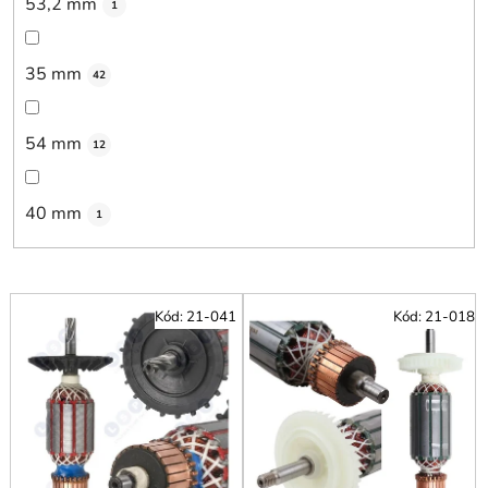
53,2 mm
1
35 mm
42
54 mm
12
40 mm
1
V
Kód:
21-041
Kód:
21-018
ý
p
i
s
p
r