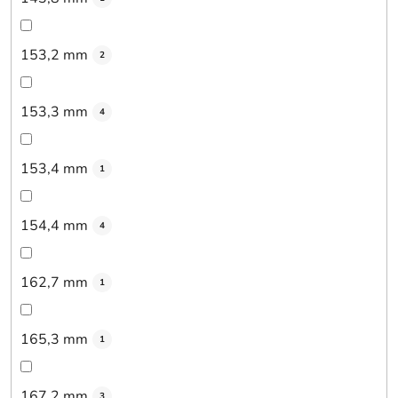
153,2 mm
2
153,3 mm
4
153,4 mm
1
154,4 mm
4
162,7 mm
1
165,3 mm
1
167,2 mm
3