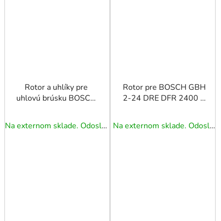
Rotor a uhlíky pre
Rotor pre BOSCH GBH
uhlovú brúsku BOSCH
2-24 DRE DFR 2400 7
GWS 11-125 CI
zubov
Na externom sklade. Odoslanie 3 - 5 prac. dní.
Na externom sklade. Odoslanie 3 - 5 prac. dní.