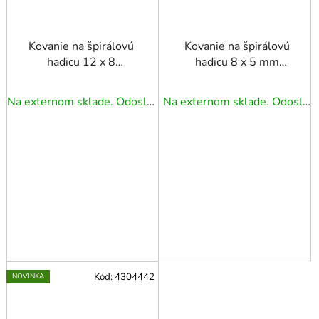
Kovanie na špirálovú
Kovanie na špirálovú
hadicu 12 x 8
hadicu 8 x 5 mm
rýchlospojka s pružinou
rýchlospojka s pružinou
v blistri
v blistri
Na externom sklade. Odoslanie 3 - 5 prac. dní.
Na externom sklade. Odoslanie 3 - 5 prac. dní.
Kód:
4304442
NOVINKA