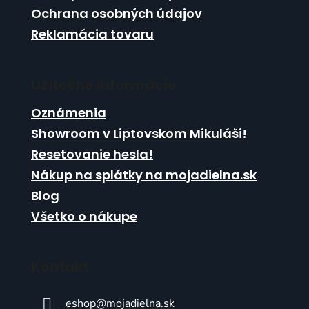
ý
Ochrana osobných údajov
p
Reklamácia tovaru
i
s
u
Užitočné informácie
Oznámenia
Showroom v Liptovskom Mikuláši!
Resetovanie hesla!
Nákup na splátky na mojadielna.sk
Blog
Všetko o nákupe
Kontakt
eshop
@
mojadielna.sk