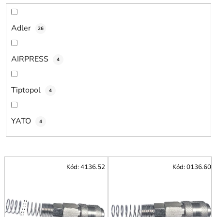
o
v
Adler
26
AIRPRESS
4
Tiptopol
4
YATO
4
V
Kód:
4136.52
Kód:
0136.60
ý
p
i
s