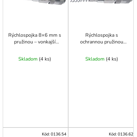
p
r
o
d
u
Rýchlospojka 8×6 mm s
Rýchlospojka s
pružinou – vonkajší
ochrannou pružinou
k
závit, typ EURO (DN
10x6 mm
t
7.2)
o
Skladom
(
4 ks
)
Skladom
(
4 ks
)
v
Kód:
0136.54
Kód:
0136.62