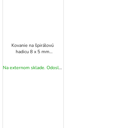
Kovanie na špirálovú
hadicu 8 x 5 mm
zástrčka s pružinou v
blistri
Na externom sklade. Odoslanie 3 - 5 prac. dní.