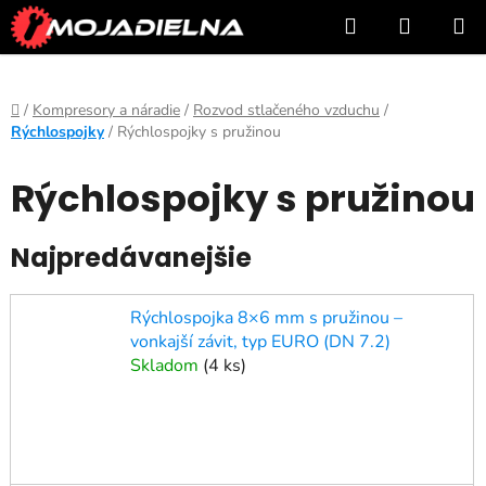
Prejsť
Hľadať
NÁKUP
na
KOŠÍK
obsah
Domov
/
Kompresory a náradie
/
Rozvod stlačeného vzduchu
/
Rýchlospojky
/
Rýchlospojky s pružinou
Rýchlospojky s pružinou
Najpredávanejšie
Rýchlospojka 8×6 mm s pružinou –
vonkajší závit, typ EURO (DN 7.2)
Skladom
(
4 ks
)