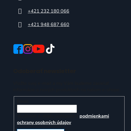
+421 232 180 066
+421 948 687 660
Odoberať newsletter
Vložte svoj e-mail a my Vám budeme zasielať
informácie o nových produktoch na našom e-shope.
Email
Vložením e-mailu súhlasíte s
podmienkami
ochrany osobných údajov