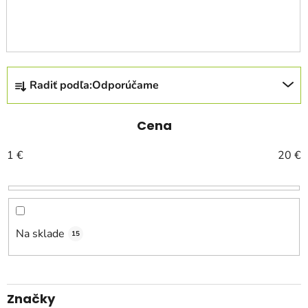
R
Radiť podľa:
Odporúčame
a
d
e
Cena
n
1
€
20
€
i
e
p
r
o
Na sklade
15
d
u
k
Značky
t