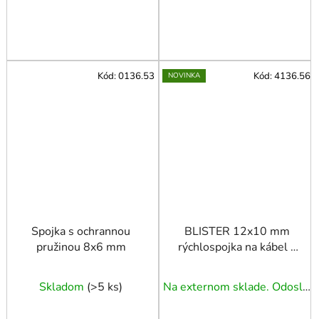
Kód:
0136.53
Kód:
4136.56
NOVINKA
Spojka s ochrannou
BLISTER 12x10 mm
pružinou 8x6 mm
rýchlospojka na kábel s
pružinou
Skladom
(
>5 ks
)
Na externom sklade. Odoslanie 3 - 5 prac. dní.