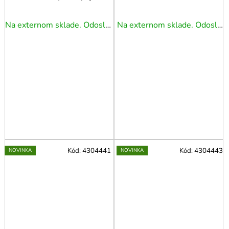
na vodič s pružinou
zástrčka s pružinou v
blistri
Na externom sklade. Odoslanie 3 - 5 prac. dní.
Na externom sklade. Odoslanie 3 - 5 prac. dní.
Kód:
4304441
Kód:
4304443
NOVINKA
NOVINKA