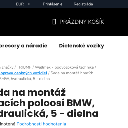
EUR
Prihlásenie
Registrácia
PRÁZDNY KOŠÍK
NÁKUPNÝ
KOŠÍK
resory a náradie
Dielenské vozíky
Zvár
 značky
/
TRIUMF
/
Wallmek - podvozoková technika
/
 opravu osobných vozidiel
/
Sada na montáž hnacích
BMW, hydraulická, 5 - dielna
da na montáž
acích poloosí BMW,
raulická, 5 - dielna
rné
notené
Podrobnosti hodnotenia