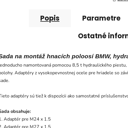
Popis
Parametre
Ostatné infor
Sada na montáž hnacích poloosí BMW, hydrau
jednoducho namontovaná pomocou 8,5 t hydraulického piestu, 
polohy. Adaptéry z vysokopevnostnej ocele pre hriadele so záv
sade.
Tieto adaptéry sú tiež k dispozícii ako samostatné príslušenstv
Sada obsahuje:
1. Adaptér pre M24 x 1.5
2. Adaptér pre M27 x 1.5