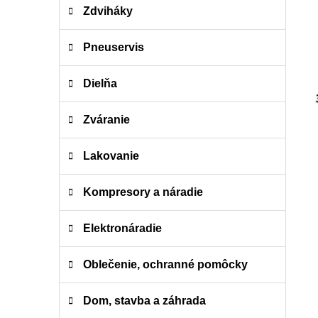
i
a
Zdviháky
e
n
e
Pneuservis
l
Dielňa
Zváranie
Lakovanie
Kompresory a náradie
Elektronáradie
Oblečenie, ochranné pomôcky
Dom, stavba a záhrada