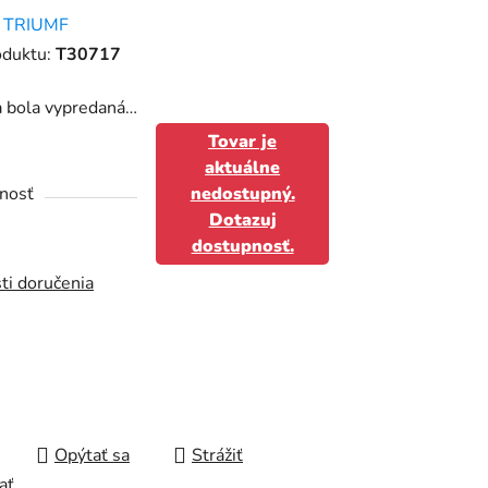
enie
:
TRIUMF
tu
oduktu:
T30717
a bola vypredaná…
Tovar je
aktuálne
čiek.
nosť
nedostupný.
Dotazuj
dostupnosť.
ti doručenia
Opýtať sa
Strážiť
ať