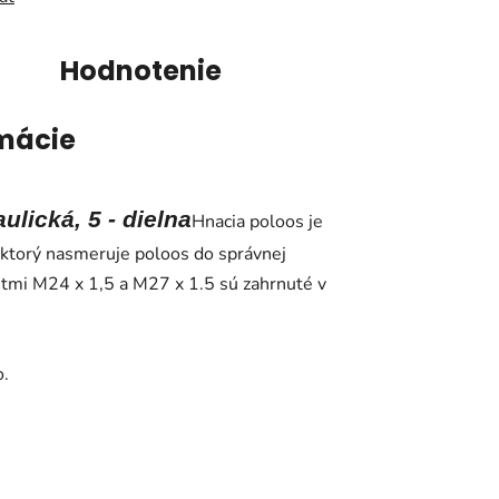
Hodnotenie
mácie
lická, 5 - dielna
Hnacia poloos je
ktorý nasmeruje poloos do správnej
itmi M24 x 1,5 a M27 x 1.5 sú zahrnuté v
o.