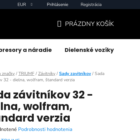
EUR
Prihlásenie
Registrácia
PRÁZDNY KOŠÍK
NÁKUPNÝ
KOŠÍK
resory a náradie
Dielenské vozíky
Zvár
 značky
/
TRIUMF
/
Závitníky
/
Sady zavitníkov
/
Sada
ov 32 - dielna, wolfram, štandard verzia
a závitníkov 32 -
lna, wolfram,
andard verzia
rné
notené
Podrobnosti hodnotenia
enie