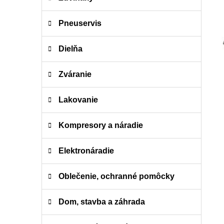
e
n
e
Pneuservis
l
Dielňa
Zváranie
Lakovanie
Kompresory a náradie
Elektronáradie
Oblečenie, ochranné pomôcky
Dom, stavba a záhrada