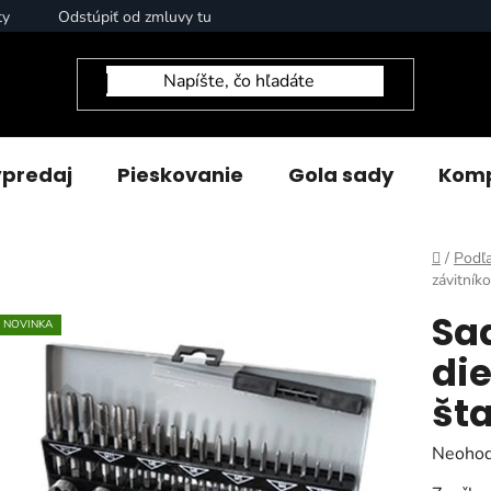
ty
Odstúpiť od zmluvy tu
predaj
Pieskovanie
Gola sady
Komp
Domov
/
Podľa
závitník
Sad
NOVINKA
die
št
Prieme
Neohod
hodnot