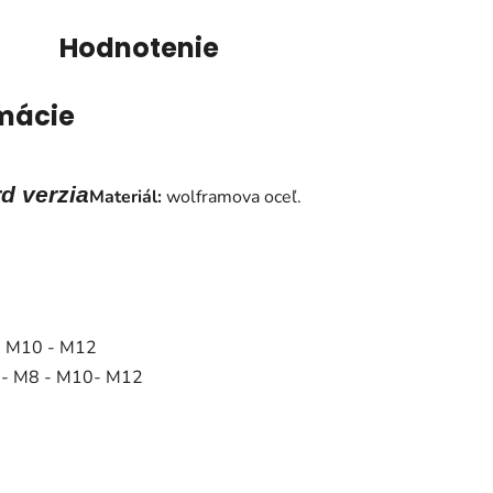
Hodnotenie
mácie
rd verzia
Materiál:
wolframova oceľ.
 - M10 - M12
6 - M8 - M10- M12