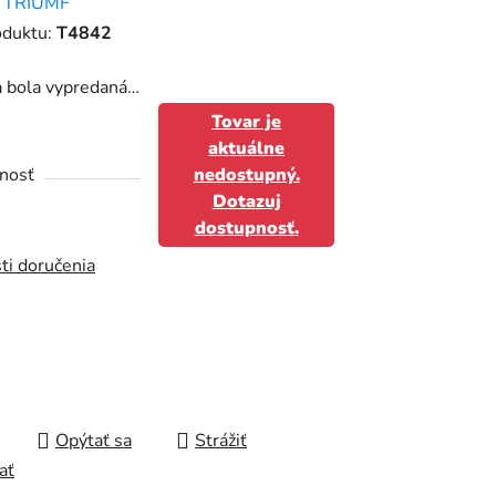
:
TRIUMF
tu
oduktu:
T4842
a bola vypredaná…
Tovar je
aktuálne
čiek.
nosť
nedostupný.
Dotazuj
dostupnosť.
ti doručenia
Opýtať sa
Strážiť
ať