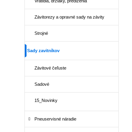
Vratidlá, držiaky, predĺženia
Závitorezy a opravné sady na závity
Strojné
Sady zavitníkov
Závitové čeľuste
Sadové
15_Novinky
Pneuservisné náradie