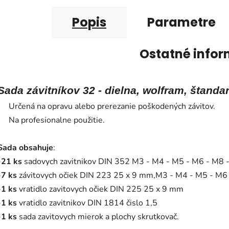
Popis
Parametre
Ostatné infor
Sada závitníkov 32 - dielna, wolfram, štanda
Určená na opravu alebo prerezanie poškodených závitov.
Na profesionalne použitie.
Sada obsahuje
:
-
21 ks
sadovych zavitnikov DIN 352 M3 - M4 - M5 - M6 - M8
-
7 ks
závitovych očiek DIN 223 25 x 9 mm,M3 - M4 - M5 - M
-
1 ks
vratidlo zavitovych očiek DIN 225 25 x 9 mm
-
1 ks
vratidlo zavitnikov DIN 1814 čislo 1,5
-
1 ks
sada zavitovych mierok a plochy skrutkovač.